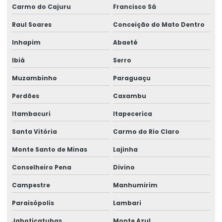
Rótulos Adesivos Para Cosméticos
Carmo do Cajuru
Francisco Sá
Rótulos Adesivos Para Empresas De Alimentos
Raul Soares
Conceição do Mato Dentro
Inhapim
Abaeté
Rótulos Adesivos Para Eventos E Festas
Ibiá
Serro
Rótulos Adesivos Para Identificação De Produtos
Muzambinho
Paraguaçu
Rótulos Adesivos Para Indústria Alimentícia
Perdões
Caxambu
Rótulos Adesivos Para Produtos De Limpeza
Itambacuri
Itapecerica
Rótulos Adesivos Personalizados
Santa Vitória
Carmo do Rio Claro
Rótulos Adesivos Transparentes Para Produtos
Monte Santo de Minas
Lajinha
Rótulos Com Acabamento Fosco
Conselheiro Pena
Divino
Rótulos De Balança Personalizados
Campestre
Manhumirim
Rótulos De Gondola Para Loja
Paraisópolis
Lambari
Rótulos De Identificação Para Produtos
Jaboticatubas
Monte Azul