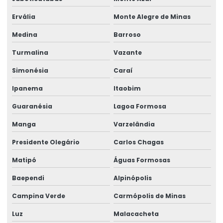
Rótulos De Segurança Para Produtos
Ervália
Monte Alegre de Minas
Rótulos Em Papel Couchê
Medina
Barroso
Turmalina
Vazante
Rótulos Especiais Para Bebidas
Simonésia
Caraí
Rótulos Metalizados Para Embalagens
Ipanema
Itaobim
Rótulos Para Alimentos Congelados
Guaranésia
Lagoa Formosa
Rótulos Para Congelados
Manga
Varzelândia
Rótulos Para Controle De Estoque
Presidente Olegário
Carlos Chagas
Rótulos Para Embalagens De Alimentos
Matipó
Águas Formosas
Rótulos Para Etiquetagem De Produtos
Baependi
Alpinópolis
Rótulos Para Garrafas De Bebidas
Campina Verde
Carmópolis de Minas
Rótulos Para Indústria
Luz
Malacacheta