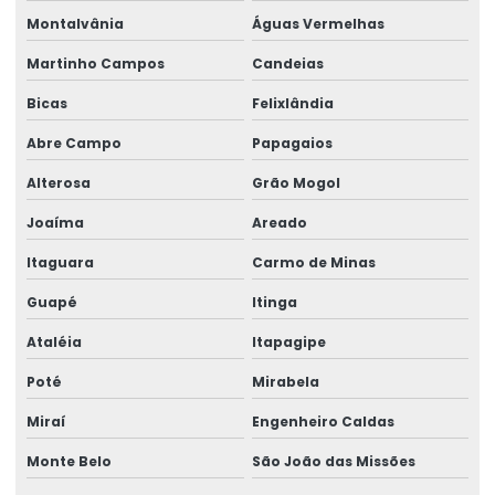
Montalvânia
Águas Vermelhas
Martinho Campos
Candeias
Bicas
Felixlândia
Abre Campo
Papagaios
Alterosa
Grão Mogol
Joaíma
Areado
Itaguara
Carmo de Minas
Guapé
Itinga
Ataléia
Itapagipe
Poté
Mirabela
Miraí
Engenheiro Caldas
Monte Belo
São João das Missões