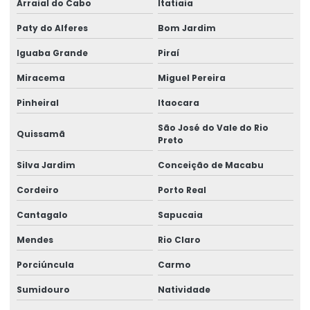
Etiquetas De Bopp Transparente
Arraial do Cabo
Itatiaia
Paty do Alferes
Bom Jardim
Etiquetas De Papel Couchê Fosco E Brilho
Iguaba Grande
Piraí
Etiquetas De Preço Para Loja
Miracema
Miguel Pereira
Etiquetas De Qualidade Com Impressão Personalizada
Pinheiral
Itaocara
Etiquetas Eletrônicas E Impressas
São José do Vale do Rio
Quissamã
Etiquetas Em Papel Para Diversos Usos
Preto
Etiquetas Para Brindes E Promoções
Silva Jardim
Conceição de Macabu
Cordeiro
Porto Real
Etiquetas Para Classificação De Produtos
Cantagalo
Sapucaia
Etiquetas Para Comércio
Mendes
Rio Claro
Etiquetas Para Embalagens De Produtos
Porciúncula
Carmo
Etiquetas Para Embalagens E Produtos
Sumidouro
Natividade
Etiquetas Para Marcação De Preços