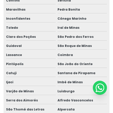
Confins
Sericita
Maravilhas
Pedra Bonita
Inconfidentes
Cônego Marinho
Toledo
Iraí de Minas
Claro dos Poções
São Pedro dos Ferros
Guidoval
São Roque de Minas
Lassance
Coimbra
Pintópolis
São João do Oriente
Catuji
Santana de Pirapama
Ijaci
Imbé de Minas
Varjão de Minas
Luisburgo
Serra dos Aimorés
Alfredo Vasconcelos
São Thomé das Letras
Alpercata