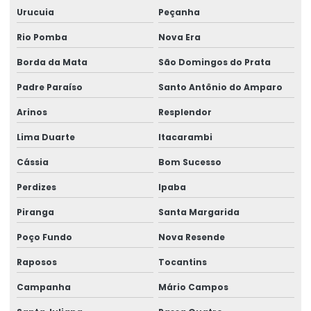
Rótulos Para Produtos
Urucuia
Peçanha
Rótulos Para Setores Alimentícios
Rio Pomba
Nova Era
Rótulos Para Varejo Personalizados
Borda da Mata
São Domingos do Prata
Padre Paraíso
Santo Antônio do Amparo
Rótulos Personalizados
Arinos
Resplendor
Rótulos Personalizados Para Negócios
Lima Duarte
Itacarambi
Rótulos Termo Adesivos Para Comércio
Cássia
Bom Sucesso
Rótulos Termo Transferência
Perdizes
Ipaba
Piranga
Santa Margarida
Poço Fundo
Nova Resende
Raposos
Tocantins
Campanha
Mário Campos