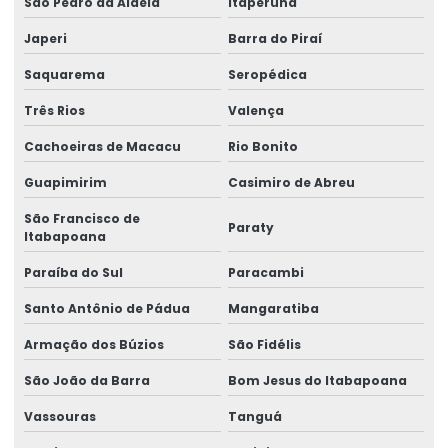
São Pedro da Aldeia
Itaperuna
Etiquetas Adesivas Metalizadas Para Produtos
Japeri
Barra do Piraí
Etiquetas Adesivas Metalizadas Personalizadas
Saquarema
Seropédica
Etiquetas Adesivas Para Embalagens Comerciais
Três Rios
Valença
Etiquetas Adesivas Para Festas E Eventos
Cachoeiras de Macacu
Rio Bonito
Etiquetas Adesivas Para Identificação De Produtos
Guapimirim
Casimiro de Abreu
Etiquetas Adesivas Para Marcação De Produtos
São Francisco de
Paraty
Itabapoana
Etiquetas Adesivas Para Produtos
Paraíba do Sul
Paracambi
Etiquetas Adesivas Para Produtos Alimentícios
Santo Antônio de Pádua
Mangaratiba
Etiquetas Adesivas Para Roupas E Têxteis
Armação dos Búzios
São Fidélis
Etiquetas Adesivas Personalizadas
São João da Barra
Bom Jesus do Itabapoana
Etiquetas Auto Adesivas Para Vários Segmentos
Vassouras
Tanguá