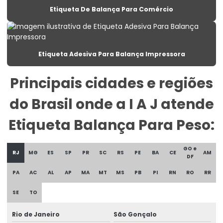
Etiqueta De Balança Para Comércio
Etiqueta Para Congelados Em Supermercados
Etiqueta Para Congelados No Varejo
Etiqueta Para Gondolas De Supermercado
Etiqueta Adesiva Para Balança Impressora
Etiqueta Para Produtos Congelados
Principais cidades e regiões
Etiqueta Para Roupas Personalizadas
do Brasil onde a I A J atende
Etiqueta Promocional Para Balcão De Vendas
Etiqueta Balança Para Peso:
Etiqueta Reutilizável Para Varejo
Etiqueta Termica
GO e
RJ
MG
ES
SP
PR
SC
RS
PE
BA
CE
AM
DF
Etiqueta Térmica Para Embalagens De Alimentos
PA
AC
AL
AP
MA
MT
MS
PB
PI
RN
RO
RR
Etiqueta Térmica Para Impressão
SE
TO
Etiqueta Termica Para Impressora
Rio de Janeiro
São Gonçalo