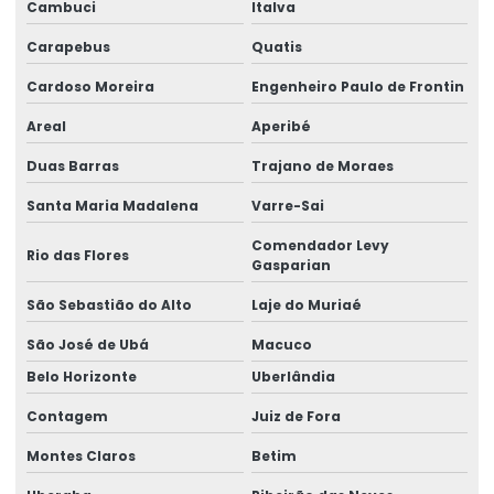
Cambuci
Italva
Etiquetas Para Produtos Alimentícios
Carapebus
Quatis
Etiquetas Para Produtos Artesanais E Industriais
Cardoso Moreira
Engenheiro Paulo de Frontin
Etiquetas Para Produtos Farmacêuticos E Cosméticos
Areal
Aperibé
Etiquetas Para Roupas Com Código De Barras
Duas Barras
Trajano de Moraes
Etiquetas Para Uso Comercial E Industrial
Santa Maria Madalena
Varre-Sai
Etiquetas Personalizadas Para Vendas Online
Comendador Levy
Rio das Flores
Gasparian
Etiquetas Proporcionais A Preços Acessíveis
São Sebastião do Alto
Laje do Muriaé
Etiquetas Resistentes À Água E Óleo
São José de Ubá
Macuco
Fabricação De Etiquetas Adesivas Personalizadas
Belo Horizonte
Uberlândia
Fabricação De Etiquetas De Bopp Metalizado
Contagem
Juiz de Fora
Montes Claros
Betim
Fabricante De Etiquetas Para Loja