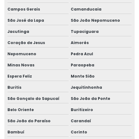
Rótulos Adesivos Com Cola Removível
Campos Gerais
Camanducaia
São José da Lapa
São João Nepomuceno
Rótulos Adesivos Com Proteção Uv
Jacutinga
Tupaciguara
Rótulos Adesivos Couchê Brilho
Coração de Jesus
Aimorés
Rótulos Adesivos De Segurança
Nepomuceno
Pedra Azul
Rótulos Adesivos De Segurança Alimentar
Minas Novas
Paraopeba
Rótulos Adesivos Em Bopp
Espera Feliz
Monte Sião
Rótulos Adesivos Em Bopp Transparente
Buritis
Jequitinhonha
Rótulos Adesivos Em Diferentes Formatos
São Gonçalo do Sapucaí
São João da Ponte
Rótulos Adesivos Em Diferentes Medidas
Belo Oriente
Buritizeiro
Rótulos Adesivos Metalizados
São João do Paraíso
Carandaí
Rótulos Adesivos Para Alimentos
Bambuí
Corinto