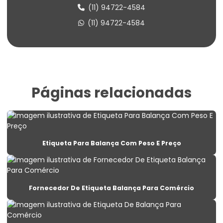
Etiqueta Balança Para Peso
(11) 94722-4584
Etiqueta Congelado Para Alimentos
(11) 94722-4584
Etiqueta De Balança Para Comércio
Etiqueta De Identificação Para Estoque
Etiqueta De Lacre Com Personalização
Páginas relacionadas
Etiqueta De Lacre Para Produtos
Etiqueta De Lacre Personalizada Para Embalagens
Etiqueta De Preço Personalizada Para Lojas
Etiqueta Para Balança Com Peso E Preço
Etiqueta Lacre Para Produtos
Etiqueta Lacre Personalizada Para Embalagem
Fornecedor De Etiqueta Balança Para Comércio
Etiqueta Para Alimentos Congelados
Etiqueta Para Balança Com Peso E Preço