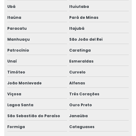
Ubá
Ituiutaba
Impressão De Rótulos Adesivos
Itaúna
Pará de Minas
Impressão De Rótulos Adesivos Personalizados
Paracatu
Itajubá
Impressão Rápida De Rótulos Personalizados
Manhuaçu
São João del Rei
Impressora De Etiquetas Zebra
Patrocínio
Caratinga
Impressora Etiqueta Termica
Unaí
Esmeraldas
Impressora Etiqueta Zebra
Timóteo
Curvelo
Impressora Termica
João Monlevade
Alfenas
Impressora Térmica De Etiquetas
Viçosa
Três Corações
Impressora Térmica Etiqueta
Lagoa Santa
Ouro Preto
Impressora Termica Zebra
São Sebastião do Paraíso
Janaúba
Impressora Zebra
Formiga
Cataguases