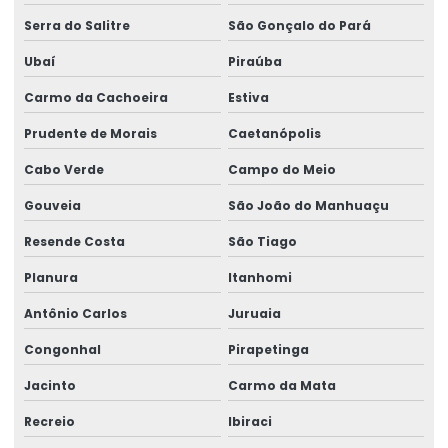
Serra do Salitre
São Gonçalo do Pará
Ubaí
Piraúba
Carmo da Cachoeira
Estiva
Prudente de Morais
Caetanópolis
Cabo Verde
Campo do Meio
Gouveia
São João do Manhuaçu
Resende Costa
São Tiago
Planura
Itanhomi
Antônio Carlos
Juruaia
Congonhal
Pirapetinga
Jacinto
Carmo da Mata
Recreio
Ibiraci