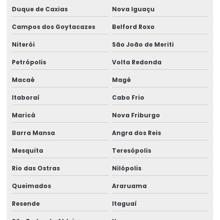
Etiqueta Térmica Para Impressora Térmica
Duque de Caxias
Nova Iguaçu
Etiqueta Termo Transfer Para Impressoras
Campos dos Goytacazes
Belford Roxo
Etiquetas Adesivas
Niterói
São João de Meriti
Etiquetas Adesivas Com Acabamento Especializado
Petrópolis
Volta Redonda
Etiquetas Adesivas Couchê
Macaé
Magé
Etiquetas Adesivas Couchê Fosco
Itaboraí
Cabo Frio
Maricá
Nova Friburgo
Etiquetas Adesivas De Alta Resolução
Barra Mansa
Angra dos Reis
Etiquetas Adesivas De Impressão Digital
Mesquita
Teresópolis
Etiquetas Adesivas De Papel E Plástico
Rio das Ostras
Nilópolis
Etiquetas Adesivas Em Bopp
Queimados
Araruama
Etiquetas Adesivas Em Diferentes Materiais
Resende
Itaguaí
Etiquetas Adesivas Em Diferentes Medidas