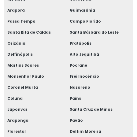
Araporã
Guimarânia
Passa Tempo
Campo Florido
Santa Rita de Caldas
Santa Bárbara do Leste
Orizânia
Pratápolis
Delfinópolis
Alto Jequitibá
Martins Soares
Pocrane
Monsenhor Paulo
Frei Inocêncio
Coronel Murta
Nazareno
Coluna
Pains
Japonvar
Santa Cruz de Minas
Araponga
Pavão
Florestal
Delfim Moreira