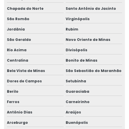
Chapada do Norte
Santo Antônio do Jacinto
São Romão
Virginópolis
Jordânia
Rubim
São Geraldo
Novo Oriente de Minas
Rio Acima
Divisópolis
Centralina
Bonito de Minas
Bela Vista de Minas
São Sebastião do Maranhão
Dores de Campos
Setubinha
Berilo
Guaraciaba
Ferros
Carneirinho
Antônio Dias
Araújos
Arceburgo
Buenópolis