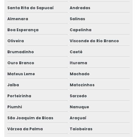
Santa Rita do Sapucaí
Andradas
Ribbon 110x450 Para Impressoras Térmicas
Almenara
Salinas
Ribbon 110x74 Alta Resistência
Boa Esperança
Capelinha
Ribbon 110x74 Para Impressão
Oliveira
Visconde do Rio Branco
Ribbon Cera Para Etiquetas
Brumadinho
Caeté
Ribbon Com Alta Resistência E Durabilidade
Ouro Branco
Iturama
Ribbon De Cera
Mateus Leme
Machado
Ribbon De Impressão
Jaíba
Matozinhos
Ribbon Misto Para Impressão
Porteirinha
Sarzedo
Ribbon Para Impressão De Código De Barras
Piumhi
Nanuque
Ribbon Resina Alta Performance
São Joaquim de Bicas
Araçuaí
Ribbons Tag Gondolas
Várzea da Palma
Taiobeiras