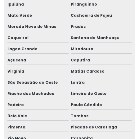
Ipuiúna
Piranguinho
Mata Verde
Cachoeira de Pajeú
Morada Nova de Minas
Prados
Coqueiral
Santana do Manhuaçu
Lagoa Grande
Miradouro
Açucena
Caputira
Virgínia
Matias Cardoso
São Sebastião do Oeste
Lontra
Riacho dos Machados
Limeira do Oeste
Rodeiro
Paula Cândido
Belo Vale
Tombos
Pimenta
Piedade de Caratinga
Rio Novo
Carbonita