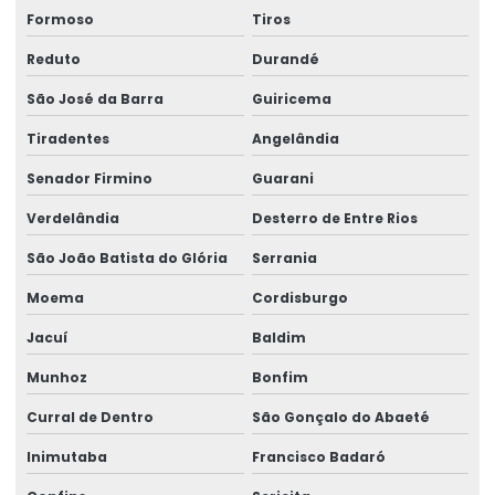
Formoso
Tiros
Reduto
Durandé
São José da Barra
Guiricema
Tiradentes
Angelândia
Senador Firmino
Guarani
Verdelândia
Desterro de Entre Rios
São João Batista do Glória
Serrania
Moema
Cordisburgo
Jacuí
Baldim
Munhoz
Bonfim
Curral de Dentro
São Gonçalo do Abaeté
Inimutaba
Francisco Badaró