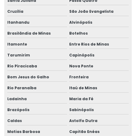
Santa Juliana
Passa Quatro
Cruzília
São João Evangelista
Itanhandu
Alvinópolis
Brasilândia de Minas
Botelhos
Itamonte
Entre Rios de Minas
Tarumirim
Capinópolis
Rio Piracicaba
Nova Ponte
Bom Jesus do Galho
Fronteira
Rio Paranaíba
Itaú de Minas
Ladainha
Maria da Fé
Brazópolis
Sabinópolis
Caldas
Astolfo Dutra
Matias Barbosa
Capitão Enéas