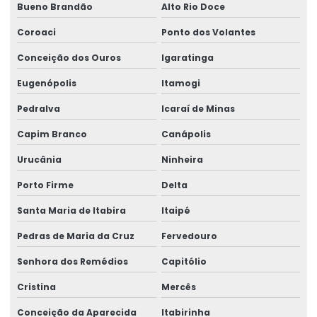
Bueno Brandão
Alto Rio Doce
Coroaci
Ponto dos Volantes
Conceição dos Ouros
Igaratinga
Eugenópolis
Itamogi
Pedralva
Icaraí de Minas
Capim Branco
Canápolis
Urucânia
Ninheira
Porto Firme
Delta
Santa Maria de Itabira
Itaipé
Pedras de Maria da Cruz
Fervedouro
Senhora dos Remédios
Capitólio
Cristina
Mercês
Conceição da Aparecida
Itabirinha