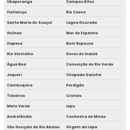
Ubaporanga
Campos Altos
Itatiaiuçu
Rio Casca
Santa Maria do Suaçuí
Lagoa Dourada
Ilicínea
Mar de Espanha
Itapeva
Bom Repouso
Rio Vermelho
Dores do Indaiá
Água Boa
Conceição do Rio Verde
Jequeri
Chapada Gaúcha
Cambuquira
Perdigão
Teixeiras
Cristais
Mato Verde
Iapu
Andrelândia
Cachoeira de Minas
São Gonçalo do Rio Abaixo
Virgem da Lapa