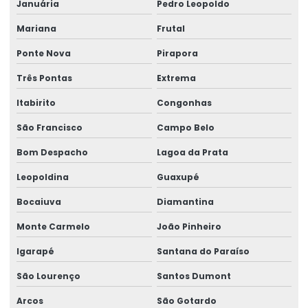
Januária
Pedro Leopoldo
Impressora Zebra Etiqueta
Mariana
Frutal
Mini Impressora Termica
Ponte Nova
Pirapora
Onde Comprar Etiqueta Termica Para Impressão
Três Pontas
Extrema
Onde Comprar Etiqueta Térmica Para Logística
Itabirito
Congonhas
Produção De Etiquetas Adesivas Personalizadas
São Francisco
Campo Belo
Produção De Etiquetas Em Várias Gramaturas
Bom Despacho
Lagoa da Prata
Produção De Rótulos Adesivos Personalizados
Leopoldina
Guaxupé
Produção Em Cartelas De Etiquetas Adesivas
Bocaiuva
Diamantina
Ribbon
Monte Carmelo
João Pinheiro
Ribbon 110x300 Cera Resina
Igarapé
Santana do Paraíso
Ribbon 110x300 Com Alta Tecnologia
São Lourenço
Santos Dumont
Ribbon 110x450 De Alta Performance
Arcos
São Gotardo