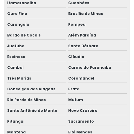
Rótulo Adesivo Para Congelados
Itamarandiba
Guanhães
Ouro Fino
Brasília de Minas
Rótulo Balança Impressora
Carangola
Pompéu
Rótulo De Preço Personalizado Para Comércio
Barão de Cocais
Além Paraíba
Rótulo Lacre Personalizado Para Produtos
Juatuba
Santa Bárbara
Rótulo Para Balcão De Vendas
Espinosa
Cláudio
Rótulo Para Produtos Congelados Em Lojas
Cambuí
Carmo do Paranaíba
Rótulo Térmico Para Embalagens
Três Marias
Coromandel
Rótulo Termo Sensível
Conceição das Alagoas
Prata
Rótulo Termo Transferência Para Impressão
Rio Pardo de Minas
Mutum
Rótulos Adesivos
Santo Antônio do Monte
Novo Cruzeiro
Rótulos Adesivos Com Acabamento Fosco
Pitangui
Sacramento
Rótulos Adesivos Com Alta Resistência
Mantena
Elói Mendes