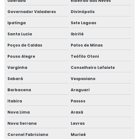
Uberaba
Ribeirão das Neves
Fabricante De Rótulos Adesivos Personalizados
Governador Valadares
Divinópolis
Fabricante De Rótulos Personalizados
Ipatinga
Sete Lagoas
Fornecedor De Etiqueta Balança Para Comércio
Santa Luzia
Ibirité
Fornecedor De Etiquetas Para Balança Comercial
Poços de Caldas
Patos de Minas
Fornecedor De Etiquetas Para Indústria
Pouso Alegre
Teófilo Otoni
Fornecedor De Etiquetas Térmicas
Varginha
Conselheiro Lafaiete
Fornecedor De Rótulos Adesivos Em São Paulo
Sabará
Vespasiano
Fornecedor De Rótulos Para Indústria
Barbacena
Araguari
Fornecedores De Etiquetas Térmicas Personalizadas
Itabira
Passos
Fornecimento De Ribbon Em Grandes Quantidades
Nova Lima
Araxá
Impressão De Etiquetas Adesivas
Nova Serrana
Lavras
Coronel Fabriciano
Muriaé
Impressão De Etiquetas Adesivas Personalizadas