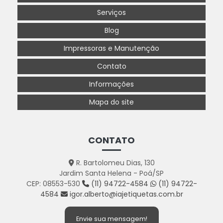
Serviços
Blog
Impressoras e Manutenção
Contato
Informações
Mapa do site
CONTATO
R. Bartolomeu Dias, 130
Jardim Santa Helena - Poá/SP
CEP: 08553-530
(11) 94722-4584
(11) 94722-
4584
igor.alberto@iajetiquetas.com.br
Envie sua mensagem!