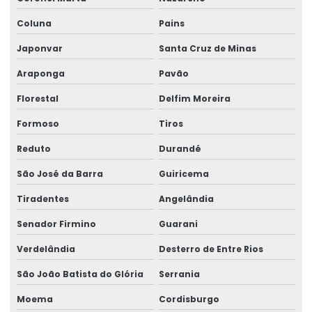
Coluna
Pains
Japonvar
Santa Cruz de Minas
Araponga
Pavão
Florestal
Delfim Moreira
Formoso
Tiros
Reduto
Durandé
São José da Barra
Guiricema
Tiradentes
Angelândia
Senador Firmino
Guarani
Verdelândia
Desterro de Entre Rios
São João Batista do Glória
Serrania
Moema
Cordisburgo