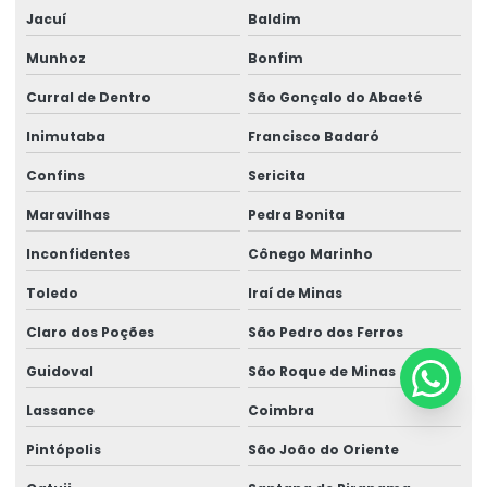
Jacuí
Baldim
Munhoz
Bonfim
Curral de Dentro
São Gonçalo do Abaeté
Inimutaba
Francisco Badaró
Confins
Sericita
Maravilhas
Pedra Bonita
Inconfidentes
Cônego Marinho
Toledo
Iraí de Minas
Claro dos Poções
São Pedro dos Ferros
Guidoval
São Roque de Minas
Lassance
Coimbra
Pintópolis
São João do Oriente