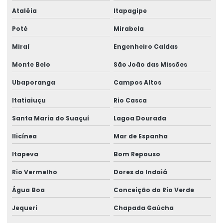
Ataléia
Itapagipe
Poté
Mirabela
Miraí
Engenheiro Caldas
Monte Belo
São João das Missões
Ubaporanga
Campos Altos
Itatiaiuçu
Rio Casca
Santa Maria do Suaçuí
Lagoa Dourada
Ilicínea
Mar de Espanha
Itapeva
Bom Repouso
Rio Vermelho
Dores do Indaiá
Água Boa
Conceição do Rio Verde
Jequeri
Chapada Gaúcha