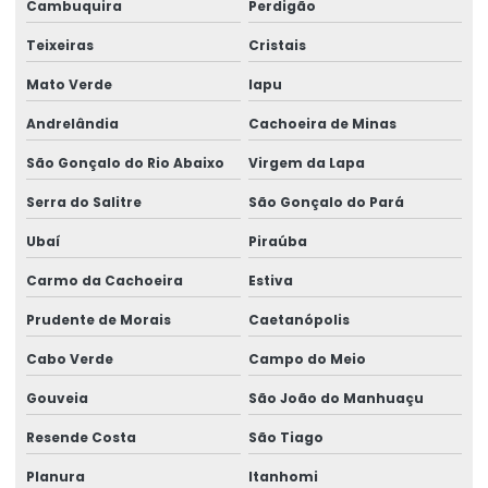
Cambuquira
Perdigão
Teixeiras
Cristais
Mato Verde
Iapu
Andrelândia
Cachoeira de Minas
São Gonçalo do Rio Abaixo
Virgem da Lapa
Serra do Salitre
São Gonçalo do Pará
Ubaí
Piraúba
Carmo da Cachoeira
Estiva
Prudente de Morais
Caetanópolis
Cabo Verde
Campo do Meio
Gouveia
São João do Manhuaçu
Resende Costa
São Tiago
Planura
Itanhomi