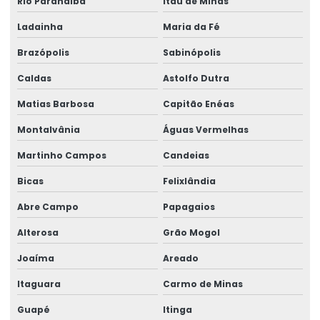
Rio Paranaíba
Itaú de Minas
Ladainha
Maria da Fé
Brazópolis
Sabinópolis
Caldas
Astolfo Dutra
Matias Barbosa
Capitão Enéas
Montalvânia
Águas Vermelhas
Martinho Campos
Candeias
Bicas
Felixlândia
Abre Campo
Papagaios
Alterosa
Grão Mogol
Joaíma
Areado
Itaguara
Carmo de Minas
Guapé
Itinga