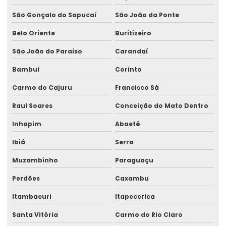
São Gonçalo do Sapucaí
São João da Ponte
Rótulos Adesivos Em Diferentes Medidas
Belo Oriente
Buritizeiro
Rótulos Adesivos Metalizados
São João do Paraíso
Carandaí
Rótulos Adesivos Para Alimentos
Bambuí
Corinto
Rótulos Adesivos Para Cosméticos
Carmo do Cajuru
Francisco Sá
Rótulos Adesivos Para Empresas De Alimentos
Raul Soares
Conceição do Mato Dentro
Rótulos Adesivos Para Eventos E Festas
Inhapim
Abaeté
Rótulos Adesivos Para Identificação De Produtos
Ibiá
Serro
Rótulos Adesivos Para Indústria Alimentícia
Muzambinho
Paraguaçu
Rótulos Adesivos Para Produtos De Limpeza
Perdões
Caxambu
Rótulos Adesivos Personalizados
Itambacuri
Itapecerica
Rótulos Adesivos Transparentes Para Produtos
Santa Vitória
Carmo do Rio Claro