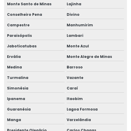
Rótulos Com Acabamento Fosco
Monte Santo de Minas
Lajinha
Conselheiro Pena
Divino
Rótulos De Balança Personalizados
Campestre
Manhumirim
Rótulos De Gondola Para Loja
Paraisópolis
Lambari
Rótulos De Identificação Para Produtos
Jaboticatubas
Monte Azul
Rótulos De Segurança Para Produtos
Ervália
Monte Alegre de Minas
Rótulos Em Papel Couchê
Medina
Barroso
Rótulos Especiais Para Bebidas
Turmalina
Vazante
Rótulos Metalizados Para Embalagens
Simonésia
Caraí
Rótulos Para Alimentos Congelados
Ipanema
Itaobim
Rótulos Para Congelados
Guaranésia
Lagoa Formosa
Rótulos Para Controle De Estoque
Manga
Varzelândia
Rótulos Para Embalagens De Alimentos
Presidente Olegário
Carlos Chagas