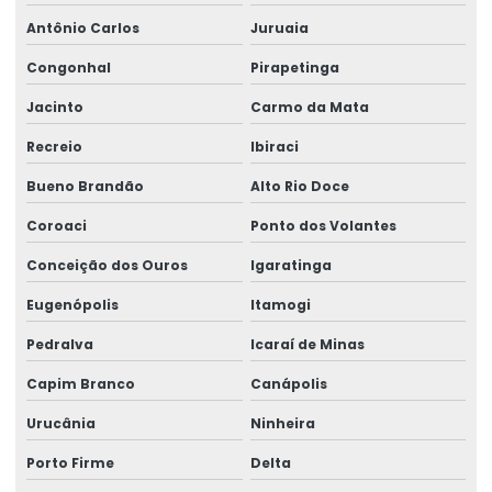
Antônio Carlos
Juruaia
Congonhal
Pirapetinga
Jacinto
Carmo da Mata
Recreio
Ibiraci
Bueno Brandão
Alto Rio Doce
Coroaci
Ponto dos Volantes
Conceição dos Ouros
Igaratinga
Eugenópolis
Itamogi
Pedralva
Icaraí de Minas
Capim Branco
Canápolis
Urucânia
Ninheira
Porto Firme
Delta