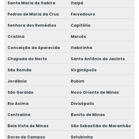
Santa Maria de Itabira
Itaipé
Pedras de Maria da Cruz
Fervedouro
Senhora dos Remédios
Capitólio
Cristina
Mercês
Conceição da Aparecida
Itabirinha
Chapada do Norte
Santo Antônio do Jacinto
São Romão
Virginópolis
Jordânia
Rubim
São Geraldo
Novo Oriente de Minas
Rio Acima
Divisópolis
Centralina
Bonito de Minas
Bela Vista de Minas
São Sebastião do Maranhão
Dores de Campos
Setubinha