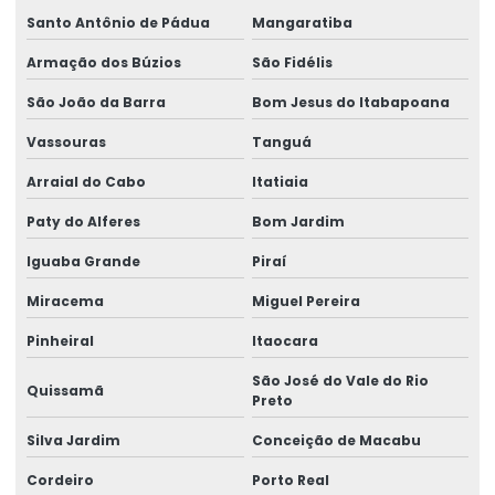
Santo Antônio de Pádua
Mangaratiba
Etiquetas Adesivas Para Roupas E Têxteis
Armação dos Búzios
São Fidélis
Etiquetas Adesivas Personalizadas
São João da Barra
Bom Jesus do Itabapoana
Etiquetas Auto Adesivas Para Vários Segmentos
Vassouras
Tanguá
Etiquetas De Bopp Transparente
Arraial do Cabo
Itatiaia
Etiquetas De Papel Couchê Fosco E Brilho
Paty do Alferes
Bom Jardim
Etiquetas De Preço Para Loja
Iguaba Grande
Piraí
Etiquetas De Qualidade Com Impressão Personalizada
Miracema
Miguel Pereira
Etiquetas Eletrônicas E Impressas
Pinheiral
Itaocara
Etiquetas Em Papel Para Diversos Usos
São José do Vale do Rio
Quissamã
Preto
Etiquetas Para Brindes E Promoções
Silva Jardim
Conceição de Macabu
Etiquetas Para Classificação De Produtos
Cordeiro
Porto Real