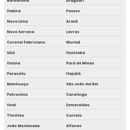
Barbacena
Araguari
Fornecedores De Etiquetas Térmicas Personalizadas
Itabira
Passos
Fornecimento De Ribbon Em Grandes Quantidades
Nova Lima
Araxá
Impressão De Etiquetas Adesivas
Nova Serrana
Lavras
Impressão De Etiquetas Adesivas Personalizadas
Coronel Fabriciano
Muriaé
Impressão De Rótulos Adesivos
Ubá
Ituiutaba
Impressão De Rótulos Adesivos Personalizados
Itaúna
Pará de Minas
Impressão Rápida De Rótulos Personalizados
Paracatu
Itajubá
Impressora De Etiquetas Zebra
Manhuaçu
São João del Rei
Impressora Etiqueta Termica
Patrocínio
Caratinga
Impressora Etiqueta Zebra
Unaí
Esmeraldas
Timóteo
Curvelo
Impressora Termica
João Monlevade
Alfenas
Impressora Térmica De Etiquetas