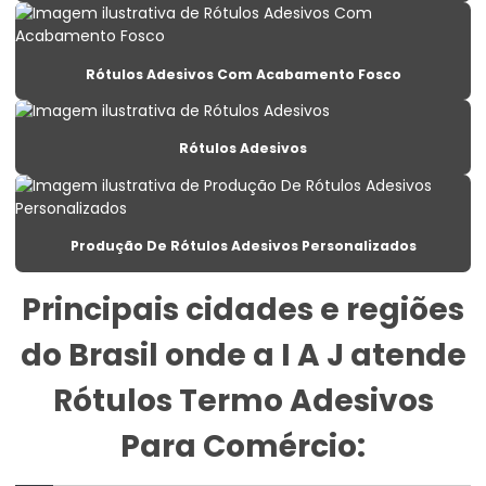
Etiqueta Lacre Para Produtos
Etiqueta Lacre Personalizada Para Embalagem
Rótulos Adesivos Com Acabamento Fosco
Etiqueta Para Alimentos Congelados
Etiqueta Para Balança Com Peso E Preço
Rótulos Adesivos
Etiqueta Para Congelados Em Supermercados
Etiqueta Para Congelados No Varejo
Produção De Rótulos Adesivos Personalizados
Etiqueta Para Gondolas De Supermercado
Principais cidades e regiões
Etiqueta Para Produtos Congelados
do Brasil onde a I A J atende
Etiqueta Para Roupas Personalizadas
Etiqueta Promocional Para Balcão De Vendas
Rótulos Termo Adesivos
Etiqueta Reutilizável Para Varejo
Para Comércio:
Etiqueta Termica