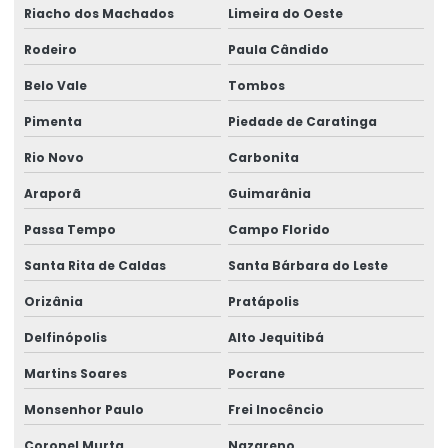
Riacho dos Machados
Limeira do Oeste
Rodeiro
Paula Cândido
Belo Vale
Tombos
Pimenta
Piedade de Caratinga
Rio Novo
Carbonita
Araporã
Guimarânia
Passa Tempo
Campo Florido
Santa Rita de Caldas
Santa Bárbara do Leste
Orizânia
Pratápolis
Delfinópolis
Alto Jequitibá
Martins Soares
Pocrane
Monsenhor Paulo
Frei Inocêncio
Coronel Murta
Nazareno