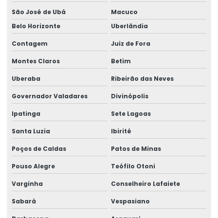
São José de Ubá
Macuco
Fabricação De Etiquetas Adesivas Personalizadas
Belo Horizonte
Uberlândia
Fabricação De Etiquetas De Bopp Metalizado
Contagem
Juiz de Fora
Fabricante De Etiquetas Para Loja
Montes Claros
Betim
Fabricante De Rótulos Adesivos Personalizados
Uberaba
Ribeirão das Neves
Fabricante De Rótulos Personalizados
Governador Valadares
Divinópolis
Fornecedor De Etiqueta Balança Para Comércio
Ipatinga
Sete Lagoas
Fornecedor De Etiquetas Para Balança Comercial
Santa Luzia
Ibirité
Fornecedor De Etiquetas Para Indústria
Poços de Caldas
Patos de Minas
Fornecedor De Etiquetas Térmicas
Pouso Alegre
Teófilo Otoni
Varginha
Conselheiro Lafaiete
Fornecedor De Rótulos Adesivos Em São Paulo
Sabará
Vespasiano
Fornecedor De Rótulos Para Indústria