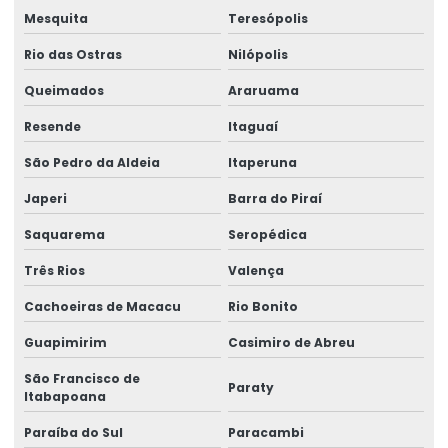
Etiquetas Adesivas De Papel E Plástico
Mesquita
Teresópolis
Etiquetas Adesivas Em Bopp
Rio das Ostras
Nilópolis
Etiquetas Adesivas Em Diferentes Materiais
Queimados
Araruama
Etiquetas Adesivas Em Diferentes Medidas
Resende
Itaguaí
Etiquetas Adesivas Metalizadas Para Produtos
São Pedro da Aldeia
Itaperuna
Japeri
Barra do Piraí
Etiquetas Adesivas Metalizadas Personalizadas
Saquarema
Seropédica
Etiquetas Adesivas Para Embalagens Comerciais
Três Rios
Valença
Etiquetas Adesivas Para Festas E Eventos
Cachoeiras de Macacu
Rio Bonito
Etiquetas Adesivas Para Identificação De Produtos
Guapimirim
Casimiro de Abreu
Etiquetas Adesivas Para Marcação De Produtos
São Francisco de
Paraty
Etiquetas Adesivas Para Produtos
Itabapoana
Paraíba do Sul
Paracambi
Etiquetas Adesivas Para Produtos Alimentícios