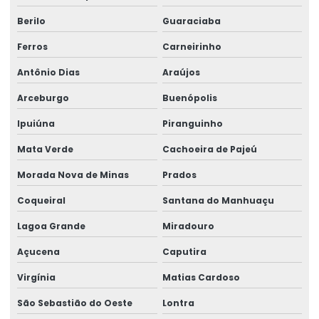
Berilo
Guaraciaba
Ferros
Carneirinho
Antônio Dias
Araújos
Arceburgo
Buenópolis
Ipuiúna
Piranguinho
Mata Verde
Cachoeira de Pajeú
Morada Nova de Minas
Prados
Coqueiral
Santana do Manhuaçu
Lagoa Grande
Miradouro
Açucena
Caputira
Virgínia
Matias Cardoso
São Sebastião do Oeste
Lontra