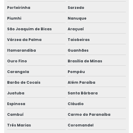
Porteirinha
Sarzedo
Ribbon Para Impressão De Código De Barras
Piumhi
Nanuque
Ribbon Resina Alta Performance
São Joaquim de Bicas
Araçuaí
Ribbons Tag Gondolas
Várzea da Palma
Taiobeiras
Rótulo Adesivo Para Congelados
Itamarandiba
Guanhães
Rótulo Balança Impressora
Ouro Fino
Brasília de Minas
Rótulo De Preço Personalizado Para Comércio
Carangola
Pompéu
Rótulo Lacre Personalizado Para Produtos
Barão de Cocais
Além Paraíba
Rótulo Para Balcão De Vendas
Juatuba
Santa Bárbara
Rótulo Para Produtos Congelados Em Lojas
Espinosa
Cláudio
Rótulo Térmico Para Embalagens
Cambuí
Carmo do Paranaíba
Rótulo Termo Sensível
Três Marias
Coromandel