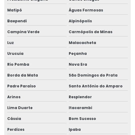
Rótulos Para Etiquetagem De Produtos
Matipó
Águas Formosas
Baependi
Alpinópolis
Rótulos Para Garrafas De Bebidas
Campina Verde
Carmópolis de Minas
Rótulos Para Indústria
Luz
Malacacheta
Rótulos Para Produtos
Urucuia
Peçanha
Rótulos Para Setores Alimentícios
Rio Pomba
Nova Era
Rótulos Para Varejo Personalizados
Borda da Mata
São Domingos do Prata
Rótulos Personalizados
Padre Paraíso
Santo Antônio do Amparo
Rótulos Personalizados Para Negócios
Arinos
Resplendor
Rótulos Termo Adesivos Para Comércio
Lima Duarte
Itacarambi
Rótulos Termo Transferência
Cássia
Bom Sucesso
Perdizes
Ipaba