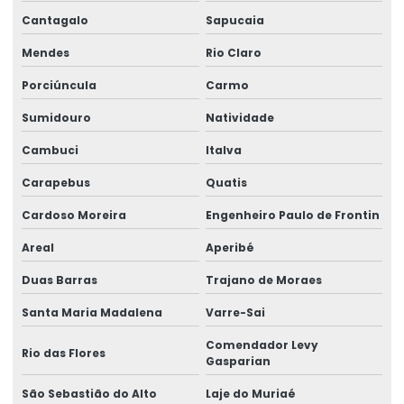
Etiquetas Para Comércio
Cantagalo
Sapucaia
Etiquetas Para Embalagens De Produtos
Mendes
Rio Claro
Etiquetas Para Embalagens E Produtos
Porciúncula
Carmo
Etiquetas Para Marcação De Preços
Sumidouro
Natividade
Etiquetas Para Produtos Alimentícios
Cambuci
Italva
Etiquetas Para Produtos Artesanais E Industriais
Carapebus
Quatis
Cardoso Moreira
Engenheiro Paulo de Frontin
Etiquetas Para Produtos Farmacêuticos E Cosméticos
Areal
Aperibé
Etiquetas Para Roupas Com Código De Barras
Duas Barras
Trajano de Moraes
Etiquetas Para Uso Comercial E Industrial
Santa Maria Madalena
Varre-Sai
Etiquetas Personalizadas Para Vendas Online
Comendador Levy
Rio das Flores
Etiquetas Proporcionais A Preços Acessíveis
Gasparian
Etiquetas Resistentes À Água E Óleo
São Sebastião do Alto
Laje do Muriaé