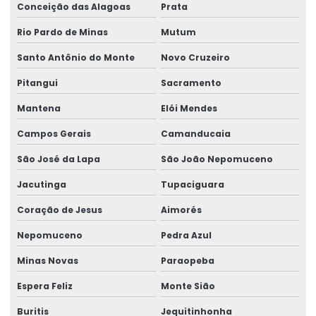
Conceição das Alagoas
Prata
Rótulo Termo Transferência Para Impressão
Rio Pardo de Minas
Mutum
Rótulos Adesivos
Santo Antônio do Monte
Novo Cruzeiro
Rótulos Adesivos Com Acabamento Fosco
Pitangui
Sacramento
Rótulos Adesivos Com Alta Resistência
Mantena
Elói Mendes
Rótulos Adesivos Com Cola Removível
Campos Gerais
Camanducaia
Rótulos Adesivos Com Proteção Uv
São José da Lapa
São João Nepomuceno
Rótulos Adesivos Couchê Brilho
Jacutinga
Tupaciguara
Rótulos Adesivos De Segurança
Coração de Jesus
Aimorés
Rótulos Adesivos De Segurança Alimentar
Nepomuceno
Pedra Azul
Rótulos Adesivos Em Bopp
Minas Novas
Paraopeba
Rótulos Adesivos Em Bopp Transparente
Espera Feliz
Monte Sião
Rótulos Adesivos Em Diferentes Formatos
Buritis
Jequitinhonha