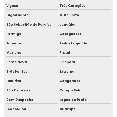
Viçosa
Três Corações
Impressora Térmica Etiqueta
Lagoa Santa
Ouro Preto
Impressora Termica Zebra
São Sebastião do Paraíso
Janaúba
Impressora Zebra
Formiga
Cataguases
Impressora Zebra Etiqueta
Januária
Pedro Leopoldo
Mini Impressora Termica
Mariana
Frutal
Onde Comprar Etiqueta Termica Para Impressão
Ponte Nova
Pirapora
Onde Comprar Etiqueta Térmica Para Logística
Três Pontas
Extrema
Produção De Etiquetas Adesivas Personalizadas
Itabirito
Congonhas
Produção De Etiquetas Em Várias Gramaturas
São Francisco
Campo Belo
Produção De Rótulos Adesivos Personalizados
Bom Despacho
Lagoa da Prata
Leopoldina
Guaxupé
Produção Em Cartelas De Etiquetas Adesivas