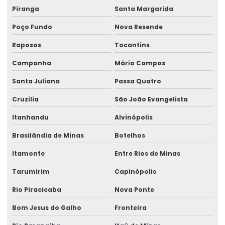
Piranga
Santa Margarida
Poço Fundo
Nova Resende
Raposos
Tocantins
Campanha
Mário Campos
Santa Juliana
Passa Quatro
Cruzília
São João Evangelista
Itanhandu
Alvinópolis
Brasilândia de Minas
Botelhos
Itamonte
Entre Rios de Minas
Tarumirim
Capinópolis
Rio Piracicaba
Nova Ponte
Bom Jesus do Galho
Fronteira