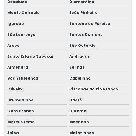
Bocaiuva
Diamantina
Ribbon
Monte Carmelo
João Pinheiro
Ribbon 110x300 Cera Resina
Igarapé
Santana do Paraíso
Ribbon 110x300 Com Alta Tecnologia
São Lourenço
Santos Dumont
Ribbon 110x450 De Alta Performance
Arcos
São Gotardo
Ribbon 110x450 Para Impressoras Térmicas
Santa Rita do Sapucaí
Andradas
Ribbon 110x74 Alta Resistência
Almenara
Salinas
Ribbon 110x74 Para Impressão
Boa Esperança
Capelinha
Ribbon Cera Para Etiquetas
Oliveira
Visconde do Rio Branco
Ribbon Com Alta Resistência E Durabilidade
Brumadinho
Caeté
Ribbon De Cera
Ouro Branco
Iturama
Ribbon De Impressão
Mateus Leme
Machado
Jaíba
Matozinhos
Ribbon Misto Para Impressão