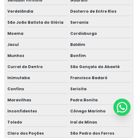
Senador Firmino
Guarani
Verdelândia
Desterro de Entre Rios
São João Batista do Glória
Serrania
Moema
Cordisburgo
Jacuí
Baldim
Munhoz
Bonfim
Curral de Dentro
São Gonçalo do Abaeté
Inimutaba
Francisco Badaró
Confins
Sericita
Maravilhas
Pedra Bonita
Inconfidentes
Cônego Marinho
Toledo
Iraí de Minas
Claro dos Poções
São Pedro dos Ferros