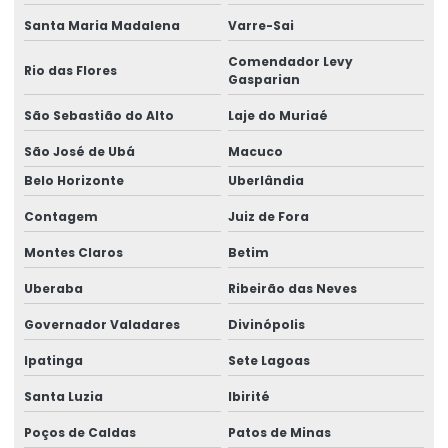
Etiquetas Personalizadas Para Vendas Online
Santa Maria Madalena
Varre-Sai
Etiquetas Proporcionais A Preços Acessíveis
Comendador Levy
Rio das Flores
Gasparian
Etiquetas Resistentes À Água E Óleo
São Sebastião do Alto
Laje do Muriaé
Fabricação De Etiquetas Adesivas Personalizadas
São José de Ubá
Macuco
Fabricação De Etiquetas De Bopp Metalizado
Belo Horizonte
Uberlândia
Fabricante De Etiquetas Para Loja
Contagem
Juiz de Fora
Fabricante De Rótulos Adesivos Personalizados
Montes Claros
Betim
Uberaba
Ribeirão das Neves
Fabricante De Rótulos Personalizados
Governador Valadares
Divinópolis
Fornecedor De Etiqueta Balança Para Comércio
Ipatinga
Sete Lagoas
Fornecedor De Etiquetas Para Balança Comercial
Santa Luzia
Ibirité
Fornecedor De Etiquetas Para Indústria
Poços de Caldas
Patos de Minas
Fornecedor De Etiquetas Térmicas