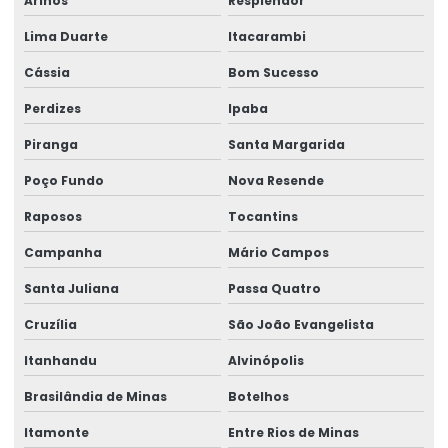
Arinos
Resplendor
Rótulos Termo Adesivos Para Comércio
Lima Duarte
Itacarambi
Rótulos Termo Transferência
Cássia
Bom Sucesso
Perdizes
Ipaba
Piranga
Santa Margarida
Poço Fundo
Nova Resende
Raposos
Tocantins
Campanha
Mário Campos
Santa Juliana
Passa Quatro
Cruzília
São João Evangelista
Itanhandu
Alvinópolis
Brasilândia de Minas
Botelhos
Itamonte
Entre Rios de Minas