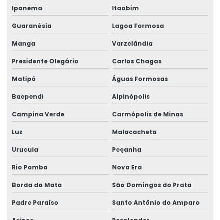
Ipanema
Itaobim
Rótulos Para Congelados
Guaranésia
Lagoa Formosa
Rótulos Para Controle De Estoque
Manga
Varzelândia
Rótulos Para Embalagens De Alimentos
Presidente Olegário
Carlos Chagas
Rótulos Para Etiquetagem De Produtos
Matipó
Águas Formosas
Rótulos Para Garrafas De Bebidas
Baependi
Alpinópolis
Rótulos Para Indústria
Campina Verde
Carmópolis de Minas
Rótulos Para Produtos
Luz
Malacacheta
Rótulos Para Setores Alimentícios
Urucuia
Peçanha
Rótulos Para Varejo Personalizados
Rio Pomba
Nova Era
Rótulos Personalizados
Borda da Mata
São Domingos do Prata
Rótulos Personalizados Para Negócios
Padre Paraíso
Santo Antônio do Amparo