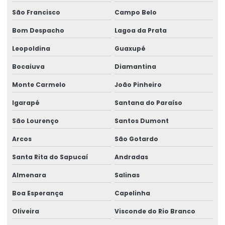
São Francisco
Campo Belo
Produção De Rótulos Adesivos Personalizados
Bom Despacho
Lagoa da Prata
Produção Em Cartelas De Etiquetas Adesivas
Leopoldina
Guaxupé
Ribbon
Bocaiuva
Diamantina
Ribbon 110x300 Cera Resina
Monte Carmelo
João Pinheiro
Ribbon 110x300 Com Alta Tecnologia
Igarapé
Santana do Paraíso
Ribbon 110x450 De Alta Performance
São Lourenço
Santos Dumont
Ribbon 110x450 Para Impressoras Térmicas
Arcos
São Gotardo
Ribbon 110x74 Alta Resistência
Santa Rita do Sapucaí
Andradas
Almenara
Salinas
Ribbon 110x74 Para Impressão
Boa Esperança
Capelinha
Ribbon Cera Para Etiquetas
Oliveira
Visconde do Rio Branco
Ribbon Com Alta Resistência E Durabilidade