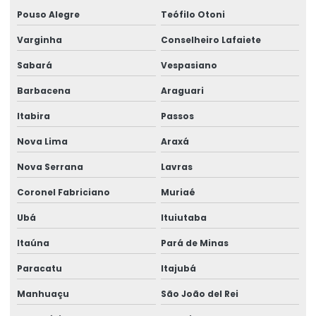
Pouso Alegre
Teófilo Otoni
Fornecedor De Rótulos Adesivos Em São Paulo
Varginha
Conselheiro Lafaiete
Fornecedor De Rótulos Para Indústria
Sabará
Vespasiano
Fornecedores De Etiquetas Térmicas Personalizadas
Barbacena
Araguari
Fornecimento De Ribbon Em Grandes Quantidades
Itabira
Passos
Impressão De Etiquetas Adesivas
Nova Lima
Araxá
Impressão De Etiquetas Adesivas Personalizadas
Nova Serrana
Lavras
Impressão De Rótulos Adesivos
Coronel Fabriciano
Muriaé
Ubá
Ituiutaba
Impressão De Rótulos Adesivos Personalizados
Itaúna
Pará de Minas
Impressão Rápida De Rótulos Personalizados
Paracatu
Itajubá
Impressora De Etiquetas Zebra
Manhuaçu
São João del Rei
Impressora Etiqueta Termica