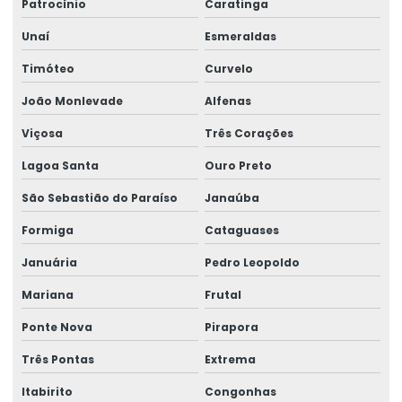
Patrocínio
Caratinga
Impressora Etiqueta Zebra
Unaí
Esmeraldas
Impressora Termica
Timóteo
Curvelo
Impressora Térmica De Etiquetas
João Monlevade
Alfenas
Impressora Térmica Etiqueta
Viçosa
Três Corações
Impressora Termica Zebra
Lagoa Santa
Ouro Preto
Impressora Zebra
São Sebastião do Paraíso
Janaúba
Impressora Zebra Etiqueta
Formiga
Cataguases
Mini Impressora Termica
Januária
Pedro Leopoldo
Mariana
Frutal
Onde Comprar Etiqueta Termica Para Impressão
Ponte Nova
Pirapora
Onde Comprar Etiqueta Térmica Para Logística
Três Pontas
Extrema
Produção De Etiquetas Adesivas Personalizadas
Itabirito
Congonhas
Produção De Etiquetas Em Várias Gramaturas