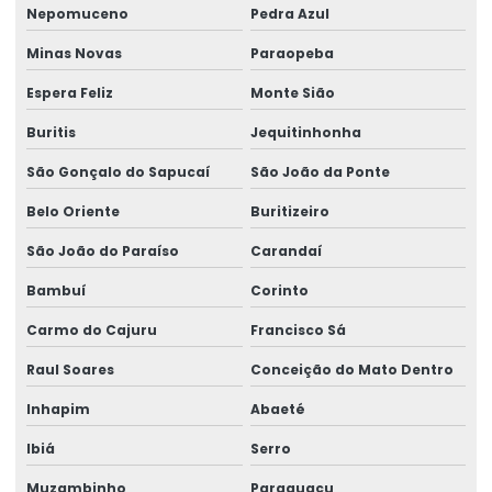
Nepomuceno
Pedra Azul
Rótulos Adesivos Em Bopp
Minas Novas
Paraopeba
Rótulos Adesivos Em Bopp Transparente
Espera Feliz
Monte Sião
Rótulos Adesivos Em Diferentes Formatos
Buritis
Jequitinhonha
Rótulos Adesivos Em Diferentes Medidas
São Gonçalo do Sapucaí
São João da Ponte
Rótulos Adesivos Metalizados
Belo Oriente
Buritizeiro
Rótulos Adesivos Para Alimentos
São João do Paraíso
Carandaí
Rótulos Adesivos Para Cosméticos
Bambuí
Corinto
Rótulos Adesivos Para Empresas De Alimentos
Carmo do Cajuru
Francisco Sá
Rótulos Adesivos Para Eventos E Festas
Raul Soares
Conceição do Mato Dentro
Rótulos Adesivos Para Identificação De Produtos
Inhapim
Abaeté
Ibiá
Serro
Rótulos Adesivos Para Indústria Alimentícia
Muzambinho
Paraguaçu