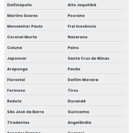
Delfinópolis
Alto Jequitibá
Martins Soares
Pocrane
Monsenhor Paulo
Frei Inocêncio
Coronel Murta
Nazareno
Coluna
Pains
Japonvar
Santa Cruz de Minas
Araponga
Pavão
Florestal
Delfim Moreira
Formoso
Tiros
Reduto
Durandé
São José da Barra
Guiricema
Tiradentes
Angelândia