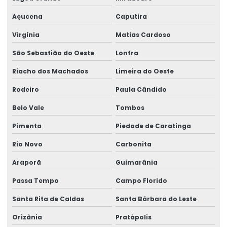
Açucena
Caputira
Virgínia
Matias Cardoso
São Sebastião do Oeste
Lontra
Riacho dos Machados
Limeira do Oeste
Rodeiro
Paula Cândido
Belo Vale
Tombos
Pimenta
Piedade de Caratinga
Rio Novo
Carbonita
Araporã
Guimarânia
Passa Tempo
Campo Florido
Santa Rita de Caldas
Santa Bárbara do Leste
Orizânia
Pratápolis