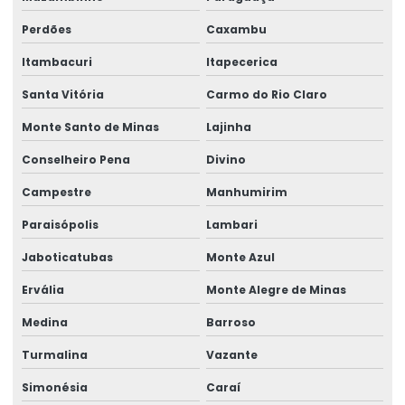
Rótulos Adesivos Para Produtos De Limpeza
Perdões
Caxambu
Rótulos Adesivos Personalizados
Itambacuri
Itapecerica
Rótulos Adesivos Transparentes Para Produtos
Santa Vitória
Carmo do Rio Claro
Rótulos Com Acabamento Fosco
Monte Santo de Minas
Lajinha
Rótulos De Balança Personalizados
Conselheiro Pena
Divino
Rótulos De Gondola Para Loja
Campestre
Manhumirim
Rótulos De Identificação Para Produtos
Paraisópolis
Lambari
Rótulos De Segurança Para Produtos
Jaboticatubas
Monte Azul
Rótulos Em Papel Couchê
Ervália
Monte Alegre de Minas
Rótulos Especiais Para Bebidas
Medina
Barroso
Rótulos Metalizados Para Embalagens
Turmalina
Vazante
Simonésia
Caraí
Rótulos Para Alimentos Congelados