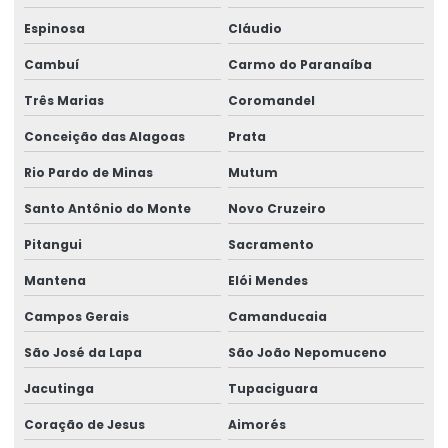
Espinosa
Cláudio
Rótulo Térmico Para Embalagens
Cambuí
Carmo do Paranaíba
Rótulo Termo Sensível
Três Marias
Coromandel
Rótulo Termo Transferência Para Impressão
Conceição das Alagoas
Prata
Rótulos Adesivos
Rio Pardo de Minas
Mutum
Rótulos Adesivos Com Acabamento Fosco
Santo Antônio do Monte
Novo Cruzeiro
Rótulos Adesivos Com Alta Resistência
Pitangui
Sacramento
Rótulos Adesivos Com Cola Removível
Mantena
Elói Mendes
Rótulos Adesivos Com Proteção Uv
Campos Gerais
Camanducaia
Rótulos Adesivos Couchê Brilho
São José da Lapa
São João Nepomuceno
Jacutinga
Tupaciguara
Rótulos Adesivos De Segurança
Coração de Jesus
Aimorés
Rótulos Adesivos De Segurança Alimentar