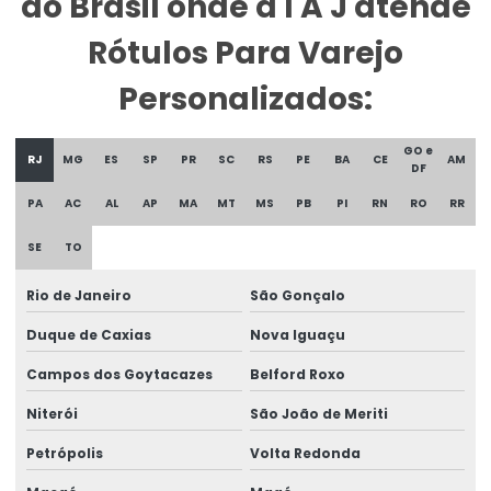
do Brasil onde a I A J atende
Etiqueta Promocional Para Balcão De Vendas
Rótulos Para Varejo
Etiqueta Reutilizável Para Varejo
Personalizados:
Etiqueta Termica
Etiqueta Térmica Para Embalagens De Alimentos
GO e
RJ
MG
ES
SP
PR
SC
RS
PE
BA
CE
AM
DF
Etiqueta Térmica Para Impressão
PA
AC
AL
AP
MA
MT
MS
PB
PI
RN
RO
RR
Etiqueta Termica Para Impressora
SE
TO
Etiqueta Térmica Para Impressora Térmica
Rio de Janeiro
São Gonçalo
Etiqueta Termo Transfer Para Impressoras
Duque de Caxias
Nova Iguaçu
Etiquetas Adesivas
Campos dos Goytacazes
Belford Roxo
Etiquetas Adesivas Com Acabamento Especializado
Niterói
São João de Meriti
Etiquetas Adesivas Couchê
Petrópolis
Volta Redonda
Etiquetas Adesivas Couchê Fosco