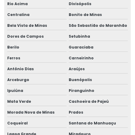
Rio Acima
Divisópolis
Centralina
Bonito de Minas
Bela Vista de Minas
São Sebastião do Maranhão
Dores de Campos
Setubinha
Berilo
Guaraciaba
Ferros
Carneirinho
Antônio Dias
Araújos
Arceburgo
Buenópolis
Ipuiúna
Piranguinho
Mata Verde
Cachoeira de Pajeú
Morada Nova de Minas
Prados
Coqueiral
Santana do Manhuaçu
Lagoa Grande
Miradouro