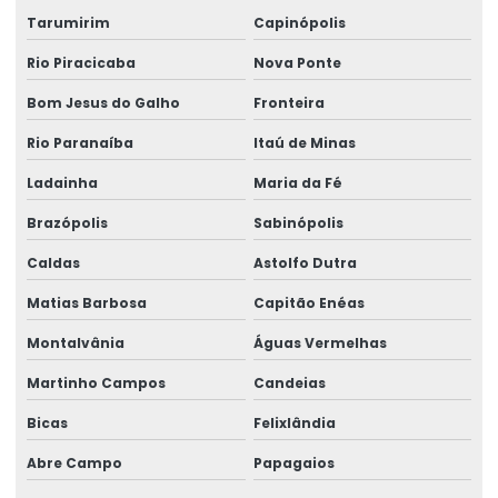
Tarumirim
Capinópolis
Rio Piracicaba
Nova Ponte
Bom Jesus do Galho
Fronteira
Rio Paranaíba
Itaú de Minas
Ladainha
Maria da Fé
Brazópolis
Sabinópolis
Caldas
Astolfo Dutra
Matias Barbosa
Capitão Enéas
Montalvânia
Águas Vermelhas
Martinho Campos
Candeias
Bicas
Felixlândia
Abre Campo
Papagaios