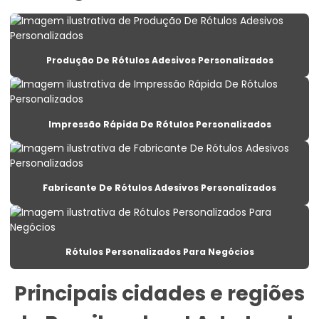
Etiqueta De Lacre Personalizada Para Embalagens
Etiqueta De Preço Personalizada Para Lojas
Produção De Rótulos Adesivos Personalizados
Etiqueta Lacre Para Produtos
Etiqueta Lacre Personalizada Para Embalagem
Impressão Rápida De Rótulos Personalizados
Etiqueta Para Alimentos Congelados
Etiqueta Para Balança Com Peso E Preço
Fabricante De Rótulos Adesivos Personalizados
Etiqueta Para Congelados Em Supermercados
Etiqueta Para Congelados No Varejo
Etiqueta Para Gondolas De Supermercado
Rótulos Personalizados Para Negócios
Etiqueta Para Produtos Congelados
Principais cidades e regiões
Etiqueta Para Roupas Personalizadas