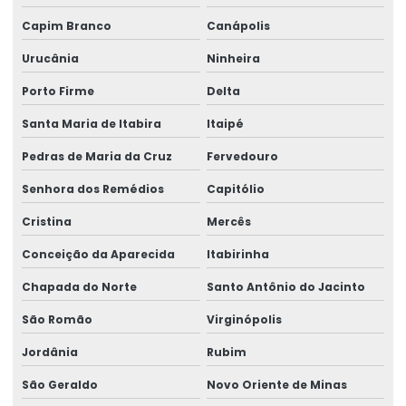
Capim Branco
Canápolis
Urucânia
Ninheira
Porto Firme
Delta
Santa Maria de Itabira
Itaipé
Pedras de Maria da Cruz
Fervedouro
Senhora dos Remédios
Capitólio
Cristina
Mercês
Conceição da Aparecida
Itabirinha
Chapada do Norte
Santo Antônio do Jacinto
São Romão
Virginópolis
Jordânia
Rubim
São Geraldo
Novo Oriente de Minas