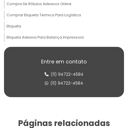
Compra De Rótulos Adesivos Online
Comprar Etiqueta Termica Para Logística
Etiqueta
Etiqueta Adesiva Para Balança Impressora
Etiqueta Adesiva Para Produtos Congelados
Etiqueta Adesiva Termo Sensível
Entre em contato
Etiqueta Balança Para Peso
(11) 94722-4584
Etiqueta Congelado Para Alimentos
(11) 94722-4584
Etiqueta De Balança Para Comércio
Etiqueta De Identificação Para Estoque
Etiqueta De Lacre Com Personalização
Páginas relacionadas
Etiqueta De Lacre Para Produtos