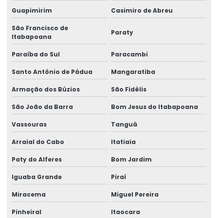
Etiquetas Adesivas Para Marcação De Produtos
Guapimirim
Casimiro de Abreu
Etiquetas Adesivas Para Produtos
São Francisco de
Paraty
Itabapoana
Etiquetas Adesivas Para Produtos Alimentícios
Paraíba do Sul
Paracambi
Etiquetas Adesivas Para Roupas E Têxteis
Santo Antônio de Pádua
Mangaratiba
Etiquetas Adesivas Personalizadas
Armação dos Búzios
São Fidélis
Etiquetas Auto Adesivas Para Vários Segmentos
São João da Barra
Bom Jesus do Itabapoana
Etiquetas De Bopp Transparente
Vassouras
Tanguá
Etiquetas De Papel Couchê Fosco E Brilho
Arraial do Cabo
Itatiaia
Etiquetas De Preço Para Loja
Paty do Alferes
Bom Jardim
Iguaba Grande
Piraí
Etiquetas De Qualidade Com Impressão Personalizada
Miracema
Miguel Pereira
Etiquetas Eletrônicas E Impressas
Pinheiral
Itaocara
Etiquetas Em Papel Para Diversos Usos