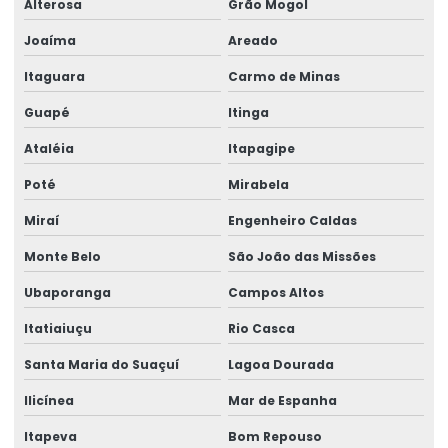
Alterosa
Grão Mogol
Joaíma
Areado
Itaguara
Carmo de Minas
Guapé
Itinga
Ataléia
Itapagipe
Poté
Mirabela
Miraí
Engenheiro Caldas
Monte Belo
São João das Missões
Ubaporanga
Campos Altos
Itatiaiuçu
Rio Casca
Santa Maria do Suaçuí
Lagoa Dourada
Ilicínea
Mar de Espanha
Itapeva
Bom Repouso