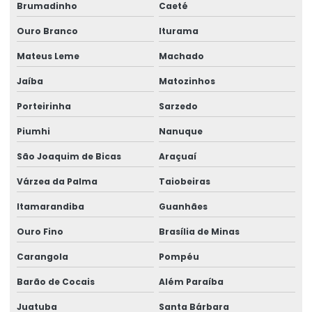
Brumadinho
Caeté
Ribbon De Cera
Ouro Branco
Iturama
Ribbon De Impressão
Mateus Leme
Machado
Ribbon Misto Para Impressão
Jaíba
Matozinhos
Ribbon Para Impressão De Código De Barras
Porteirinha
Sarzedo
Ribbon Resina Alta Performance
Piumhi
Nanuque
Ribbons Tag Gondolas
São Joaquim de Bicas
Araçuaí
Rótulo Adesivo Para Congelados
Várzea da Palma
Taiobeiras
Rótulo Balança Impressora
Itamarandiba
Guanhães
Rótulo De Preço Personalizado Para Comércio
Ouro Fino
Brasília de Minas
Carangola
Pompéu
Rótulo Lacre Personalizado Para Produtos
Barão de Cocais
Além Paraíba
Rótulo Para Balcão De Vendas
Juatuba
Santa Bárbara
Rótulo Para Produtos Congelados Em Lojas