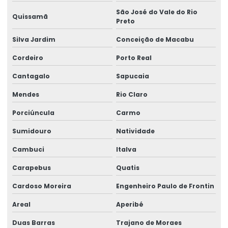
São José do Vale do Rio
Quissamã
Etiquetas Para Brindes E Promoções
Preto
Etiquetas Para Classificação De Produtos
Silva Jardim
Conceição de Macabu
Etiquetas Para Comércio
Cordeiro
Porto Real
Cantagalo
Sapucaia
Etiquetas Para Embalagens De Produtos
Mendes
Rio Claro
Etiquetas Para Embalagens E Produtos
Porciúncula
Carmo
Etiquetas Para Marcação De Preços
Sumidouro
Natividade
Etiquetas Para Produtos Alimentícios
Cambuci
Italva
Etiquetas Para Produtos Artesanais E Industriais
Carapebus
Quatis
Etiquetas Para Produtos Farmacêuticos E Cosméticos
Cardoso Moreira
Engenheiro Paulo de Frontin
Etiquetas Para Roupas Com Código De Barras
Areal
Aperibé
Etiquetas Para Uso Comercial E Industrial
Duas Barras
Trajano de Moraes