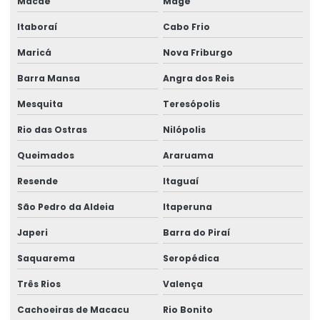
Macaé
Magé
Etiquetas Adesivas De Alta Resolução
Itaboraí
Cabo Frio
Etiquetas Adesivas De Impressão Digital
Maricá
Nova Friburgo
Barra Mansa
Angra dos Reis
Etiquetas Adesivas De Papel E Plástico
Mesquita
Teresópolis
Etiquetas Adesivas Em Bopp
Rio das Ostras
Nilópolis
Etiquetas Adesivas Em Diferentes Materiais
Queimados
Araruama
Etiquetas Adesivas Em Diferentes Medidas
Resende
Itaguaí
Etiquetas Adesivas Metalizadas Para Produtos
São Pedro da Aldeia
Itaperuna
Etiquetas Adesivas Metalizadas Personalizadas
Japeri
Barra do Piraí
Etiquetas Adesivas Para Embalagens Comerciais
Saquarema
Seropédica
Etiquetas Adesivas Para Festas E Eventos
Três Rios
Valença
Etiquetas Adesivas Para Identificação De Produtos
Cachoeiras de Macacu
Rio Bonito