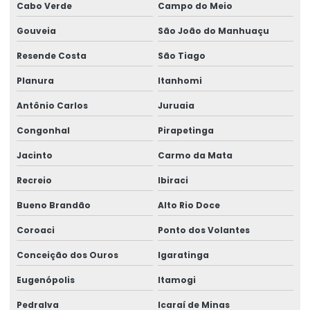
Cabo Verde
Campo do Meio
Gouveia
São João do Manhuaçu
Resende Costa
São Tiago
Planura
Itanhomi
Antônio Carlos
Juruaia
Congonhal
Pirapetinga
Jacinto
Carmo da Mata
Recreio
Ibiraci
Bueno Brandão
Alto Rio Doce
Coroaci
Ponto dos Volantes
Conceição dos Ouros
Igaratinga
Eugenópolis
Itamogi
Pedralva
Icaraí de Minas