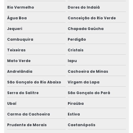
Rio Vermelho
Dores do Indaiá
Água Boa
Conceição do Rio Verde
Jequeri
Chapada Gaúcha
Cambuquira
Perdigão
Teixeiras
Cristais
Mato Verde
Iapu
Andrelândia
Cachoeira de Minas
São Gonçalo do Rio Abaixo
Virgem da Lapa
Serra do Salitre
São Gonçalo do Pará
Ubaí
Piraúba
Carmo da Cachoeira
Estiva
Prudente de Morais
Caetanópolis