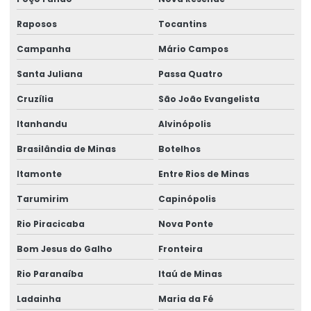
Raposos
Tocantins
Campanha
Mário Campos
Santa Juliana
Passa Quatro
Cruzília
São João Evangelista
Itanhandu
Alvinópolis
Brasilândia de Minas
Botelhos
Itamonte
Entre Rios de Minas
Tarumirim
Capinópolis
Rio Piracicaba
Nova Ponte
Bom Jesus do Galho
Fronteira
Rio Paranaíba
Itaú de Minas
Ladainha
Maria da Fé