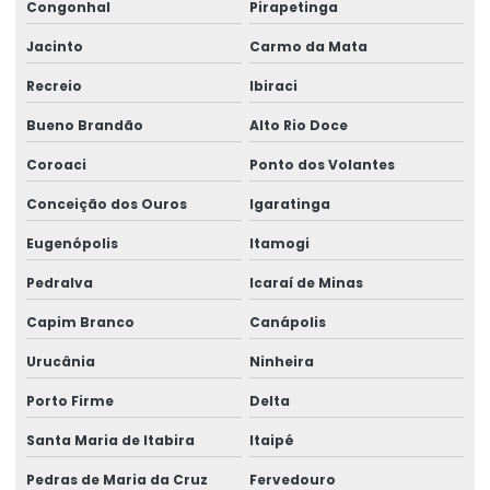
Congonhal
Pirapetinga
Jacinto
Carmo da Mata
Recreio
Ibiraci
Bueno Brandão
Alto Rio Doce
Coroaci
Ponto dos Volantes
Conceição dos Ouros
Igaratinga
Eugenópolis
Itamogi
Pedralva
Icaraí de Minas
Capim Branco
Canápolis
Urucânia
Ninheira
Porto Firme
Delta
Santa Maria de Itabira
Itaipé
Pedras de Maria da Cruz
Fervedouro