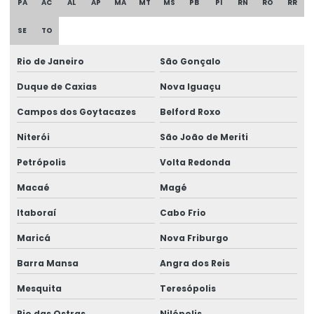
PA
AC
AL
AP
MA
MT
MS
PB
PI
RN
RO
RR
Etiqueta Térmica Para Impressão
SE
TO
Etiqueta Termica Para Impressora
Rio de Janeiro
São Gonçalo
Etiqueta Térmica Para Impressora Térmica
Duque de Caxias
Nova Iguaçu
Etiqueta Termo Transfer Para Impressoras
Campos dos Goytacazes
Belford Roxo
Etiquetas Adesivas
Niterói
São João de Meriti
Etiquetas Adesivas Com Acabamento Especializado
Petrópolis
Volta Redonda
Etiquetas Adesivas Couchê
Macaé
Magé
Etiquetas Adesivas Couchê Fosco
Itaboraí
Cabo Frio
Maricá
Nova Friburgo
Etiquetas Adesivas De Alta Resolução
Barra Mansa
Angra dos Reis
Etiquetas Adesivas De Impressão Digital
Mesquita
Teresópolis
Etiquetas Adesivas De Papel E Plástico
Rio das Ostras
Nilópolis