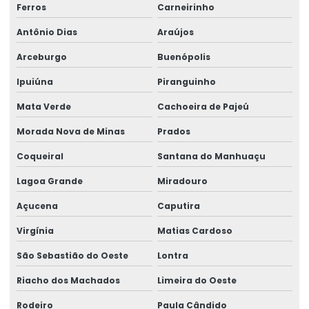
Ferros
Carneirinho
Antônio Dias
Araújos
Arceburgo
Buenópolis
Ipuiúna
Piranguinho
Mata Verde
Cachoeira de Pajeú
Morada Nova de Minas
Prados
Coqueiral
Santana do Manhuaçu
Lagoa Grande
Miradouro
Açucena
Caputira
Virgínia
Matias Cardoso
São Sebastião do Oeste
Lontra
Riacho dos Machados
Limeira do Oeste
Rodeiro
Paula Cândido