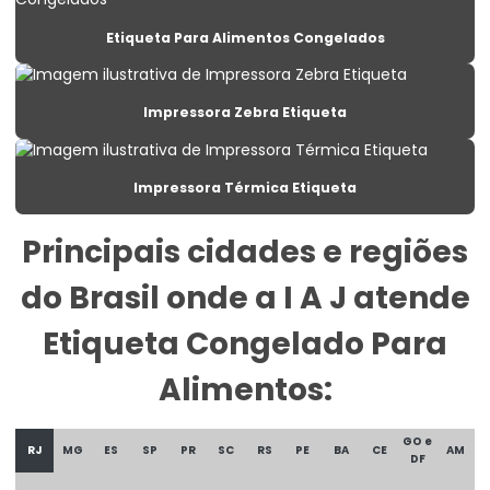
Etiqueta Lacre Personalizada Para Embalagem
Etiqueta Para Alimentos Congelados
Etiqueta Para Alimentos Congelados
Etiqueta Para Balança Com Peso E Preço
Impressora Zebra Etiqueta
Etiqueta Para Congelados Em Supermercados
Etiqueta Para Congelados No Varejo
Impressora Térmica Etiqueta
Etiqueta Para Gondolas De Supermercado
Principais cidades e regiões
Etiqueta Para Produtos Congelados
do Brasil onde a I A J atende
Etiqueta Para Roupas Personalizadas
Etiqueta Congelado Para
Etiqueta Promocional Para Balcão De Vendas
Alimentos:
Etiqueta Reutilizável Para Varejo
Etiqueta Termica
GO e
RJ
MG
ES
SP
PR
SC
RS
PE
BA
CE
AM
DF
Etiqueta Térmica Para Embalagens De Alimentos