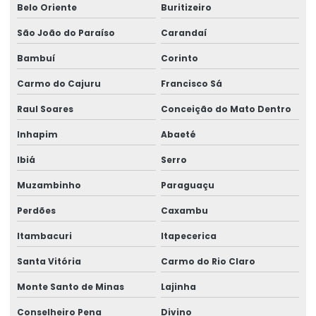
Belo Oriente
Buritizeiro
Rótulos Adesivos Metalizados
São João do Paraíso
Carandaí
Rótulos Adesivos Para Alimentos
Bambuí
Corinto
Rótulos Adesivos Para Cosméticos
Carmo do Cajuru
Francisco Sá
Rótulos Adesivos Para Empresas De Alimentos
Raul Soares
Conceição do Mato Dentro
Inhapim
Abaeté
Rótulos Adesivos Para Eventos E Festas
Ibiá
Serro
Rótulos Adesivos Para Identificação De Produtos
Muzambinho
Paraguaçu
Rótulos Adesivos Para Indústria Alimentícia
Perdões
Caxambu
Rótulos Adesivos Para Produtos De Limpeza
Itambacuri
Itapecerica
Rótulos Adesivos Personalizados
Santa Vitória
Carmo do Rio Claro
Rótulos Adesivos Transparentes Para Produtos
Monte Santo de Minas
Lajinha
Rótulos Com Acabamento Fosco
Conselheiro Pena
Divino