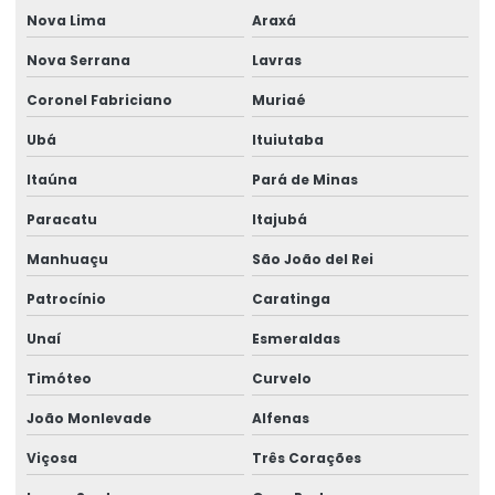
Fornecimento De Ribbon Em Grandes Quantidades
Nova Lima
Araxá
Impressão De Etiquetas Adesivas
Nova Serrana
Lavras
Coronel Fabriciano
Muriaé
Impressão De Etiquetas Adesivas Personalizadas
Ubá
Ituiutaba
Impressão De Rótulos Adesivos
Itaúna
Pará de Minas
Impressão De Rótulos Adesivos Personalizados
Paracatu
Itajubá
Impressão Rápida De Rótulos Personalizados
Manhuaçu
São João del Rei
Impressora De Etiquetas Zebra
Patrocínio
Caratinga
Impressora Etiqueta Termica
Unaí
Esmeraldas
Impressora Etiqueta Zebra
Timóteo
Curvelo
Impressora Termica
João Monlevade
Alfenas
Impressora Térmica De Etiquetas
Viçosa
Três Corações
Impressora Térmica Etiqueta