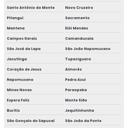
Rótulos Adesivos
Santo Antônio do Monte
Novo Cruzeiro
Rótulos Adesivos Com Acabamento Fosco
Pitangui
Sacramento
Rótulos Adesivos Com Alta Resistência
Mantena
Elói Mendes
Rótulos Adesivos Com Cola Removível
Campos Gerais
Camanducaia
São José da Lapa
São João Nepomuceno
Rótulos Adesivos Com Proteção Uv
Jacutinga
Tupaciguara
Rótulos Adesivos Couchê Brilho
Coração de Jesus
Aimorés
Rótulos Adesivos De Segurança
Nepomuceno
Pedra Azul
Rótulos Adesivos De Segurança Alimentar
Minas Novas
Paraopeba
Rótulos Adesivos Em Bopp
Espera Feliz
Monte Sião
Rótulos Adesivos Em Bopp Transparente
Buritis
Jequitinhonha
Rótulos Adesivos Em Diferentes Formatos
São Gonçalo do Sapucaí
São João da Ponte
Rótulos Adesivos Em Diferentes Medidas