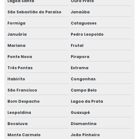
Lagoa Santa
Ouro Preto
Impressora Termica Zebra
São Sebastião do Paraíso
Janaúba
Impressora Zebra
Formiga
Cataguases
Januária
Pedro Leopoldo
Impressora Zebra Etiqueta
Mariana
Frutal
Mini Impressora Termica
Ponte Nova
Pirapora
Onde Comprar Etiqueta Termica Para Impressão
Três Pontas
Extrema
Onde Comprar Etiqueta Térmica Para Logística
Itabirito
Congonhas
Produção De Etiquetas Adesivas Personalizadas
São Francisco
Campo Belo
Produção De Etiquetas Em Várias Gramaturas
Bom Despacho
Lagoa da Prata
Produção De Rótulos Adesivos Personalizados
Leopoldina
Guaxupé
Produção Em Cartelas De Etiquetas Adesivas
Bocaiuva
Diamantina
Ribbon
Monte Carmelo
João Pinheiro