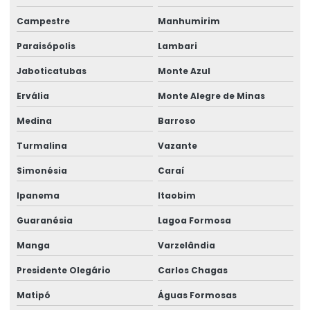
Rótulos De Balança Personalizados
Campestre
Manhumirim
Rótulos De Gondola Para Loja
Paraisópolis
Lambari
Rótulos De Identificação Para Produtos
Jaboticatubas
Monte Azul
Rótulos De Segurança Para Produtos
Ervália
Monte Alegre de Minas
Rótulos Em Papel Couchê
Medina
Barroso
Turmalina
Vazante
Rótulos Especiais Para Bebidas
Simonésia
Caraí
Rótulos Metalizados Para Embalagens
Ipanema
Itaobim
Rótulos Para Alimentos Congelados
Guaranésia
Lagoa Formosa
Rótulos Para Congelados
Manga
Varzelândia
Rótulos Para Controle De Estoque
Presidente Olegário
Carlos Chagas
Rótulos Para Embalagens De Alimentos
Matipó
Águas Formosas
Rótulos Para Etiquetagem De Produtos