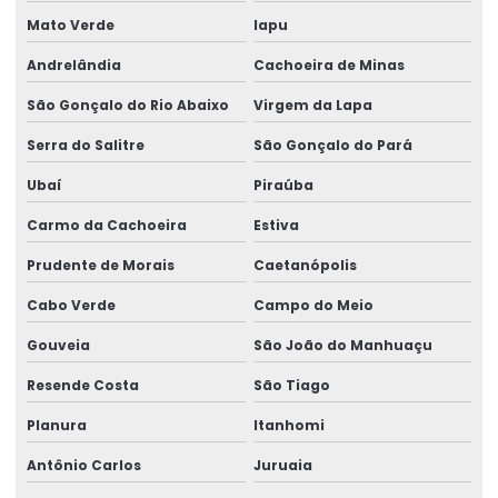
Mato Verde
Iapu
Andrelândia
Cachoeira de Minas
São Gonçalo do Rio Abaixo
Virgem da Lapa
Serra do Salitre
São Gonçalo do Pará
Ubaí
Piraúba
Carmo da Cachoeira
Estiva
Prudente de Morais
Caetanópolis
Cabo Verde
Campo do Meio
Gouveia
São João do Manhuaçu
Resende Costa
São Tiago
Planura
Itanhomi
Antônio Carlos
Juruaia