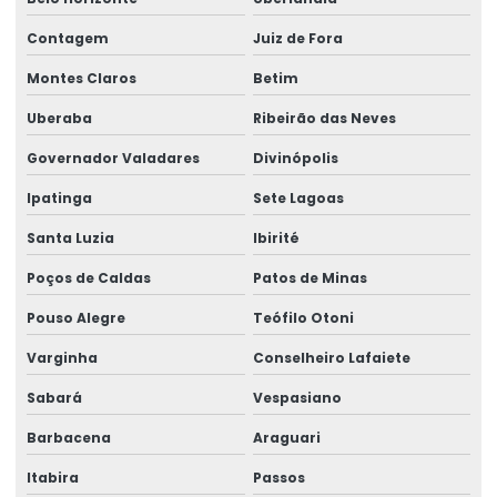
Fabricação De Etiquetas De Bopp Metalizado
Contagem
Juiz de Fora
Montes Claros
Betim
Fabricante De Etiquetas Para Loja
Uberaba
Ribeirão das Neves
Fabricante De Rótulos Adesivos Personalizados
Governador Valadares
Divinópolis
Fabricante De Rótulos Personalizados
Ipatinga
Sete Lagoas
Fornecedor De Etiqueta Balança Para Comércio
Santa Luzia
Ibirité
Fornecedor De Etiquetas Para Balança Comercial
Poços de Caldas
Patos de Minas
Fornecedor De Etiquetas Para Indústria
Pouso Alegre
Teófilo Otoni
Fornecedor De Etiquetas Térmicas
Varginha
Conselheiro Lafaiete
Fornecedor De Rótulos Adesivos Em São Paulo
Sabará
Vespasiano
Fornecedor De Rótulos Para Indústria
Barbacena
Araguari
Fornecedores De Etiquetas Térmicas Personalizadas
Itabira
Passos