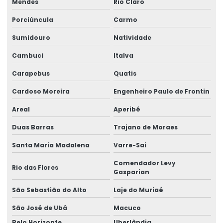
Mendes
Rio Claro
Etiquetas Para Embalagens De Produtos
Porciúncula
Carmo
Etiquetas Para Embalagens E Produtos
Sumidouro
Natividade
Etiquetas Para Marcação De Preços
Cambuci
Italva
Etiquetas Para Produtos Alimentícios
Carapebus
Quatis
Etiquetas Para Produtos Artesanais E Industriais
Cardoso Moreira
Engenheiro Paulo de Frontin
Etiquetas Para Produtos Farmacêuticos E Cosméticos
Areal
Aperibé
Etiquetas Para Roupas Com Código De Barras
Duas Barras
Trajano de Moraes
Etiquetas Para Uso Comercial E Industrial
Santa Maria Madalena
Varre-Sai
Etiquetas Personalizadas Para Vendas Online
Comendador Levy
Rio das Flores
Gasparian
Etiquetas Proporcionais A Preços Acessíveis
São Sebastião do Alto
Laje do Muriaé
Etiquetas Resistentes À Água E Óleo
São José de Ubá
Macuco
Fabricação De Etiquetas Adesivas Personalizadas
Belo Horizonte
Uberlândia