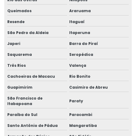
Etiquetas Adesivas Em Bopp
Queimados
Araruama
Etiquetas Adesivas Em Diferentes Materiais
Resende
Itaguaí
Etiquetas Adesivas Em Diferentes Medidas
São Pedro da Aldeia
Itaperuna
Etiquetas Adesivas Metalizadas Para Produtos
Japeri
Barra do Piraí
Etiquetas Adesivas Metalizadas Personalizadas
Saquarema
Seropédica
Etiquetas Adesivas Para Embalagens Comerciais
Três Rios
Valença
Etiquetas Adesivas Para Festas E Eventos
Cachoeiras de Macacu
Rio Bonito
Etiquetas Adesivas Para Identificação De Produtos
Guapimirim
Casimiro de Abreu
Etiquetas Adesivas Para Marcação De Produtos
São Francisco de
Paraty
Itabapoana
Etiquetas Adesivas Para Produtos
Paraíba do Sul
Paracambi
Etiquetas Adesivas Para Produtos Alimentícios
Santo Antônio de Pádua
Mangaratiba
Etiquetas Adesivas Para Roupas E Têxteis