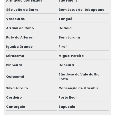
Armação dos Búzios
São Fidélis
Etiquetas Adesivas Personalizadas
São João da Barra
Bom Jesus do Itabapoana
Etiquetas Auto Adesivas Para Vários Segmentos
Vassouras
Tanguá
Etiquetas De Bopp Transparente
Arraial do Cabo
Itatiaia
Paty do Alferes
Bom Jardim
Etiquetas De Papel Couchê Fosco E Brilho
Iguaba Grande
Piraí
Etiquetas De Preço Para Loja
Miracema
Miguel Pereira
Etiquetas De Qualidade Com Impressão Personalizada
Pinheiral
Itaocara
Etiquetas Eletrônicas E Impressas
São José do Vale do Rio
Quissamã
Etiquetas Em Papel Para Diversos Usos
Preto
Etiquetas Para Brindes E Promoções
Silva Jardim
Conceição de Macabu
Cordeiro
Porto Real
Etiquetas Para Classificação De Produtos
Cantagalo
Sapucaia
Etiquetas Para Comércio