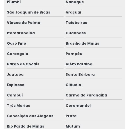
Piumhi
Nanuque
Ribbon Resina Alta Performance
São Joaquim de Bicas
Araçuaí
Ribbons Tag Gondolas
Várzea da Palma
Taiobeiras
Rótulo Adesivo Para Congelados
Itamarandiba
Guanhães
Ouro Fino
Brasília de Minas
Rótulo Balança Impressora
Carangola
Pompéu
Rótulo De Preço Personalizado Para Comércio
Barão de Cocais
Além Paraíba
Rótulo Lacre Personalizado Para Produtos
Juatuba
Santa Bárbara
Rótulo Para Balcão De Vendas
Espinosa
Cláudio
Rótulo Para Produtos Congelados Em Lojas
Cambuí
Carmo do Paranaíba
Rótulo Térmico Para Embalagens
Três Marias
Coromandel
Rótulo Termo Sensível
Conceição das Alagoas
Prata
Rótulo Termo Transferência Para Impressão
Rio Pardo de Minas
Mutum