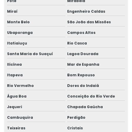
Poté
Mirabela
Miraí
Engenheiro Caldas
Monte Belo
São João das Missões
Ubaporanga
Campos Altos
Itatiaiuçu
Rio Casca
Santa Maria do Suaçuí
Lagoa Dourada
Ilicínea
Mar de Espanha
Itapeva
Bom Repouso
Rio Vermelho
Dores do Indaiá
Água Boa
Conceição do Rio Verde
Jequeri
Chapada Gaúcha
Cambuquira
Perdigão
Teixeiras
Cristais