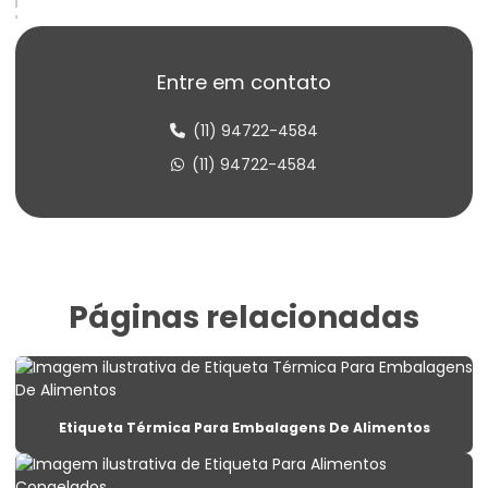
Etiqueta Adesiva Para Produtos Congelados
Etiqueta Adesiva Termo Sensível
Entre em contato
Etiqueta Balança Para Peso
(11) 94722-4584
Etiqueta Congelado Para Alimentos
(11) 94722-4584
Etiqueta De Balança Para Comércio
Etiqueta De Identificação Para Estoque
Etiqueta De Lacre Com Personalização
Páginas relacionadas
Etiqueta De Lacre Para Produtos
Etiqueta De Lacre Personalizada Para Embalagens
Etiqueta De Preço Personalizada Para Lojas
Etiqueta Térmica Para Embalagens De Alimentos
Etiqueta Lacre Para Produtos