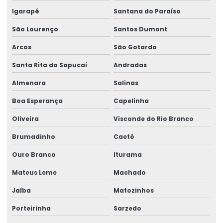
Ribbon 110x300 Cera Resina
Igarapé
Santana do Paraíso
Ribbon 110x300 Com Alta Tecnologia
São Lourenço
Santos Dumont
Ribbon 110x450 De Alta Performance
Arcos
São Gotardo
Santa Rita do Sapucaí
Andradas
Ribbon 110x450 Para Impressoras Térmicas
Almenara
Salinas
Ribbon 110x74 Alta Resistência
Boa Esperança
Capelinha
Ribbon 110x74 Para Impressão
Oliveira
Visconde do Rio Branco
Ribbon Cera Para Etiquetas
Brumadinho
Caeté
Ribbon Com Alta Resistência E Durabilidade
Ouro Branco
Iturama
Ribbon De Cera
Mateus Leme
Machado
Ribbon De Impressão
Jaíba
Matozinhos
Ribbon Misto Para Impressão
Porteirinha
Sarzedo
Ribbon Para Impressão De Código De Barras