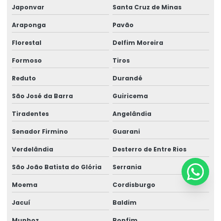
Japonvar
Santa Cruz de Minas
Araponga
Pavão
Florestal
Delfim Moreira
Formoso
Tiros
Reduto
Durandé
São José da Barra
Guiricema
Tiradentes
Angelândia
Senador Firmino
Guarani
Verdelândia
Desterro de Entre Rios
São João Batista do Glória
Serrania
Moema
Cordisburgo
Jacuí
Baldim
Munhoz
Bonfim