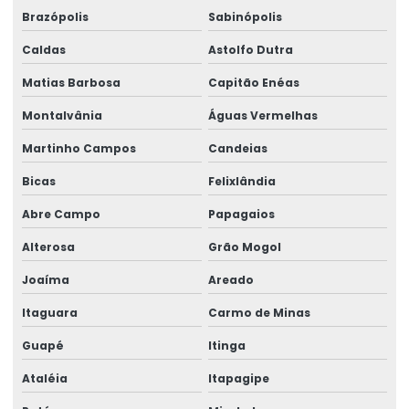
Brazópolis
Sabinópolis
Caldas
Astolfo Dutra
Matias Barbosa
Capitão Enéas
Montalvânia
Águas Vermelhas
Martinho Campos
Candeias
Bicas
Felixlândia
Abre Campo
Papagaios
Alterosa
Grão Mogol
Joaíma
Areado
Itaguara
Carmo de Minas
Guapé
Itinga
Ataléia
Itapagipe