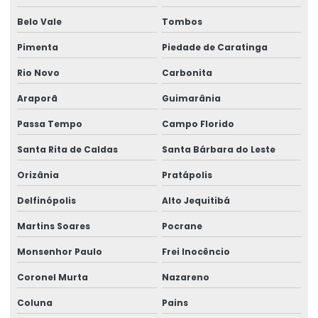
Belo Vale
Tombos
Pimenta
Piedade de Caratinga
Rio Novo
Carbonita
Araporã
Guimarânia
Passa Tempo
Campo Florido
Santa Rita de Caldas
Santa Bárbara do Leste
Orizânia
Pratápolis
Delfinópolis
Alto Jequitibá
Martins Soares
Pocrane
Monsenhor Paulo
Frei Inocêncio
Coronel Murta
Nazareno
Coluna
Pains