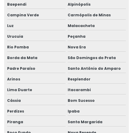
Baependi
Alpinópolis
Rótulos Para Garrafas De Bebidas
Campina Verde
Carmópolis de Minas
Rótulos Para Indústria
Luz
Malacacheta
Rótulos Para Produtos
Urucuia
Peçanha
Rótulos Para Setores Alimentícios
Rio Pomba
Nova Era
Rótulos Para Varejo Personalizados
Borda da Mata
São Domingos do Prata
Padre Paraíso
Santo Antônio do Amparo
Rótulos Personalizados
Arinos
Resplendor
Rótulos Personalizados Para Negócios
Lima Duarte
Itacarambi
Rótulos Termo Adesivos Para Comércio
Cássia
Bom Sucesso
Rótulos Termo Transferência
Perdizes
Ipaba
Piranga
Santa Margarida
Poço Fundo
Nova Resende