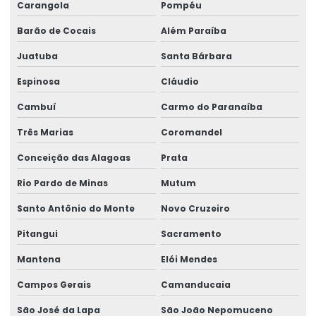
Carangola
Pompéu
Rótulo Adesivo Para Congelados
Barão de Cocais
Além Paraíba
Rótulo Balança Impressora
Juatuba
Santa Bárbara
Rótulo De Preço Personalizado Para Comércio
Espinosa
Cláudio
Rótulo Lacre Personalizado Para Produtos
Cambuí
Carmo do Paranaíba
Rótulo Para Balcão De Vendas
Três Marias
Coromandel
Rótulo Para Produtos Congelados Em Lojas
Conceição das Alagoas
Prata
Rótulo Térmico Para Embalagens
Rio Pardo de Minas
Mutum
Rótulo Termo Sensível
Santo Antônio do Monte
Novo Cruzeiro
Rótulo Termo Transferência Para Impressão
Pitangui
Sacramento
Mantena
Elói Mendes
Rótulos Adesivos
Campos Gerais
Camanducaia
Rótulos Adesivos Com Acabamento Fosco
São José da Lapa
São João Nepomuceno
Rótulos Adesivos Com Alta Resistência