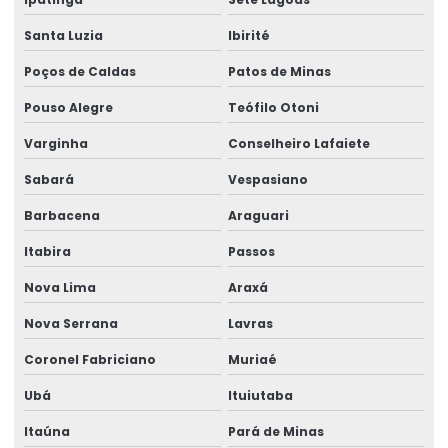
Fabricante De Rótulos Adesivos Personalizados
Santa Luzia
Ibirité
Fabricante De Rótulos Personalizados
Poços de Caldas
Patos de Minas
Fornecedor De Etiqueta Balança Para Comércio
Pouso Alegre
Teófilo Otoni
Fornecedor De Etiquetas Para Balança Comercial
Varginha
Conselheiro Lafaiete
Fornecedor De Etiquetas Para Indústria
Sabará
Vespasiano
Fornecedor De Etiquetas Térmicas
Barbacena
Araguari
Fornecedor De Rótulos Adesivos Em São Paulo
Itabira
Passos
Nova Lima
Araxá
Fornecedor De Rótulos Para Indústria
Nova Serrana
Lavras
Fornecedores De Etiquetas Térmicas Personalizadas
Coronel Fabriciano
Muriaé
Fornecimento De Ribbon Em Grandes Quantidades
Ubá
Ituiutaba
Impressão De Etiquetas Adesivas
Itaúna
Pará de Minas
Impressão De Etiquetas Adesivas Personalizadas