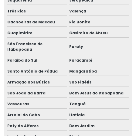
Saquarema
Seropédica
Etiquetas Adesivas Metalizadas Para Produtos
Três Rios
Valença
Etiquetas Adesivas Metalizadas Personalizadas
Cachoeiras de Macacu
Rio Bonito
Guapimirim
Casimiro de Abreu
Etiquetas Adesivas Para Embalagens Comerciais
São Francisco de
Etiquetas Adesivas Para Festas E Eventos
Paraty
Itabapoana
Etiquetas Adesivas Para Identificação De Produtos
Paraíba do Sul
Paracambi
Etiquetas Adesivas Para Marcação De Produtos
Santo Antônio de Pádua
Mangaratiba
Etiquetas Adesivas Para Produtos
Armação dos Búzios
São Fidélis
Etiquetas Adesivas Para Produtos Alimentícios
São João da Barra
Bom Jesus do Itabapoana
Vassouras
Tanguá
Etiquetas Adesivas Para Roupas E Têxteis
Arraial do Cabo
Itatiaia
Etiquetas Adesivas Personalizadas
Paty do Alferes
Bom Jardim
Etiquetas Auto Adesivas Para Vários Segmentos