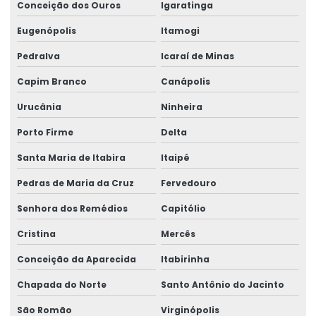
Conceição dos Ouros
Igaratinga
Eugenópolis
Itamogi
Pedralva
Icaraí de Minas
Capim Branco
Canápolis
Urucânia
Ninheira
Porto Firme
Delta
Santa Maria de Itabira
Itaipé
Pedras de Maria da Cruz
Fervedouro
Senhora dos Remédios
Capitólio
Cristina
Mercês
Conceição da Aparecida
Itabirinha
Chapada do Norte
Santo Antônio do Jacinto
São Romão
Virginópolis