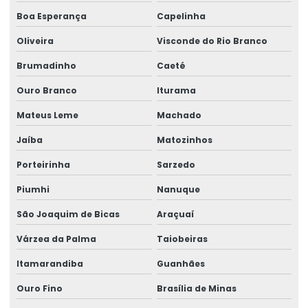
Boa Esperança
Capelinha
Ribbon 110x450 Para Impressoras Térmicas
Oliveira
Visconde do Rio Branco
Ribbon 110x74 Alta Resistência
Brumadinho
Caeté
Ribbon 110x74 Para Impressão
Ouro Branco
Iturama
Ribbon Cera Para Etiquetas
Mateus Leme
Machado
Ribbon Com Alta Resistência E Durabilidade
Jaíba
Matozinhos
Ribbon De Cera
Porteirinha
Sarzedo
Ribbon De Impressão
Piumhi
Nanuque
Ribbon Misto Para Impressão
São Joaquim de Bicas
Araçuaí
Várzea da Palma
Taiobeiras
Ribbon Para Impressão De Código De Barras
Itamarandiba
Guanhães
Ribbon Resina Alta Performance
Ouro Fino
Brasília de Minas
Ribbons Tag Gondolas