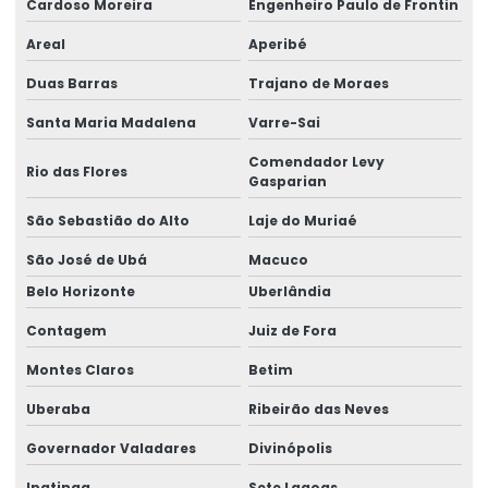
Cardoso Moreira
Engenheiro Paulo de Frontin
Etiquetas Para Produtos Alimentícios
Areal
Aperibé
Etiquetas Para Produtos Artesanais E Industriais
Duas Barras
Trajano de Moraes
Etiquetas Para Produtos Farmacêuticos E Cosméticos
Santa Maria Madalena
Varre-Sai
Comendador Levy
Etiquetas Para Roupas Com Código De Barras
Rio das Flores
Gasparian
Etiquetas Para Uso Comercial E Industrial
São Sebastião do Alto
Laje do Muriaé
Etiquetas Personalizadas Para Vendas Online
São José de Ubá
Macuco
Belo Horizonte
Uberlândia
Etiquetas Proporcionais A Preços Acessíveis
Contagem
Juiz de Fora
Etiquetas Resistentes À Água E Óleo
Montes Claros
Betim
Fabricação De Etiquetas Adesivas Personalizadas
Uberaba
Ribeirão das Neves
Fabricação De Etiquetas De Bopp Metalizado
Governador Valadares
Divinópolis
Fabricante De Etiquetas Para Loja
Ipatinga
Sete Lagoas