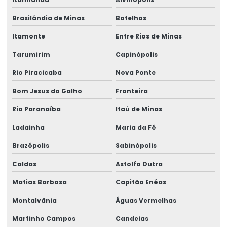
Brasilândia de Minas
Botelhos
Itamonte
Entre Rios de Minas
Tarumirim
Capinópolis
Rio Piracicaba
Nova Ponte
Bom Jesus do Galho
Fronteira
Rio Paranaíba
Itaú de Minas
Ladainha
Maria da Fé
Brazópolis
Sabinópolis
Caldas
Astolfo Dutra
Matias Barbosa
Capitão Enéas
Montalvânia
Águas Vermelhas
Martinho Campos
Candeias