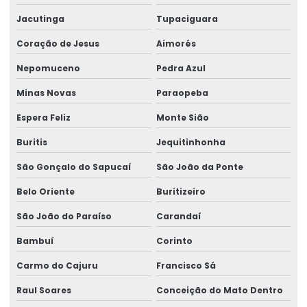
Jacutinga
Tupaciguara
Rótulos Adesivos Com Cola Removível
Coração de Jesus
Aimorés
Rótulos Adesivos Com Proteção Uv
Nepomuceno
Pedra Azul
Rótulos Adesivos Couchê Brilho
Minas Novas
Paraopeba
Rótulos Adesivos De Segurança
Espera Feliz
Monte Sião
Rótulos Adesivos De Segurança Alimentar
Buritis
Jequitinhonha
Rótulos Adesivos Em Bopp
São Gonçalo do Sapucaí
São João da Ponte
Rótulos Adesivos Em Bopp Transparente
Belo Oriente
Buritizeiro
Rótulos Adesivos Em Diferentes Formatos
São João do Paraíso
Carandaí
Rótulos Adesivos Em Diferentes Medidas
Bambuí
Corinto
Carmo do Cajuru
Francisco Sá
Rótulos Adesivos Metalizados
Raul Soares
Conceição do Mato Dentro
Rótulos Adesivos Para Alimentos