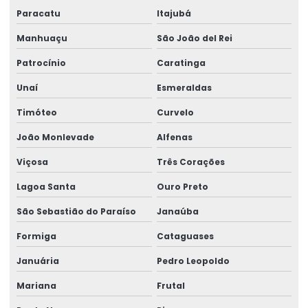
Paracatu
Itajubá
Impressão De Rótulos Adesivos
Manhuaçu
São João del Rei
Impressão De Rótulos Adesivos Personalizados
Patrocínio
Caratinga
Impressão Rápida De Rótulos Personalizados
Unaí
Esmeraldas
Impressora De Etiquetas Zebra
Timóteo
Curvelo
Impressora Etiqueta Termica
João Monlevade
Alfenas
Impressora Etiqueta Zebra
Viçosa
Três Corações
Impressora Termica
Lagoa Santa
Ouro Preto
São Sebastião do Paraíso
Janaúba
Impressora Térmica De Etiquetas
Formiga
Cataguases
Impressora Térmica Etiqueta
Januária
Pedro Leopoldo
Impressora Termica Zebra
Mariana
Frutal
Impressora Zebra