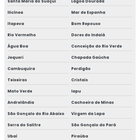
Santa Maria do Suaçuí
Lagoa Dourada
Ilicínea
Mar de Espanha
Itapeva
Bom Repouso
Rio Vermelho
Dores do Indaiá
Água Boa
Conceição do Rio Verde
Jequeri
Chapada Gaúcha
Cambuquira
Perdigão
Teixeiras
Cristais
Mato Verde
Iapu
Andrelândia
Cachoeira de Minas
São Gonçalo do Rio Abaixo
Virgem da Lapa
Serra do Salitre
São Gonçalo do Pará
Ubaí
Piraúba