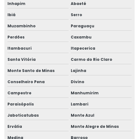
Inhapim
Abaeté
Rótulos Adesivos Para Cosméticos
Ibiá
Serro
Rótulos Adesivos Para Empresas De Alimentos
Muzambinho
Paraguaçu
Rótulos Adesivos Para Eventos E Festas
Perdões
Caxambu
Rótulos Adesivos Para Identificação De Produtos
Itambacuri
Itapecerica
Rótulos Adesivos Para Indústria Alimentícia
Santa Vitória
Carmo do Rio Claro
Rótulos Adesivos Para Produtos De Limpeza
Monte Santo de Minas
Lajinha
Rótulos Adesivos Personalizados
Conselheiro Pena
Divino
Rótulos Adesivos Transparentes Para Produtos
Campestre
Manhumirim
Rótulos Com Acabamento Fosco
Paraisópolis
Lambari
Rótulos De Balança Personalizados
Jaboticatubas
Monte Azul
Ervália
Monte Alegre de Minas
Rótulos De Gondola Para Loja
Medina
Barroso
Rótulos De Identificação Para Produtos