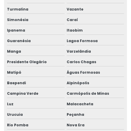
Turmalina
Vazante
Rótulos De Segurança Para Produtos
Simonésia
Caraí
Rótulos Em Papel Couchê
Ipanema
Itaobim
Rótulos Especiais Para Bebidas
Guaranésia
Lagoa Formosa
Rótulos Metalizados Para Embalagens
Manga
Varzelândia
Rótulos Para Alimentos Congelados
Presidente Olegário
Carlos Chagas
Rótulos Para Congelados
Matipó
Águas Formosas
Rótulos Para Controle De Estoque
Baependi
Alpinópolis
Rótulos Para Embalagens De Alimentos
Campina Verde
Carmópolis de Minas
Rótulos Para Etiquetagem De Produtos
Luz
Malacacheta
Rótulos Para Garrafas De Bebidas
Urucuia
Peçanha
Rio Pomba
Nova Era
Rótulos Para Indústria