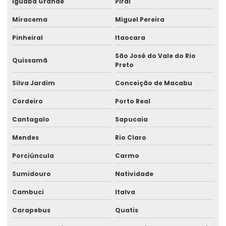
Iguaba Grande
Piraí
Etiquetas De Bopp Transparente
Miracema
Miguel Pereira
Etiquetas De Papel Couchê Fosco E Brilho
Pinheiral
Itaocara
Etiquetas De Preço Para Loja
São José do Vale do Rio
Quissamã
Preto
Etiquetas De Qualidade Com Impressão Personalizada
Silva Jardim
Conceição de Macabu
Etiquetas Eletrônicas E Impressas
Cordeiro
Porto Real
Etiquetas Em Papel Para Diversos Usos
Cantagalo
Sapucaia
Etiquetas Para Brindes E Promoções
Mendes
Rio Claro
Etiquetas Para Classificação De Produtos
Porciúncula
Carmo
Etiquetas Para Comércio
Sumidouro
Natividade
Etiquetas Para Embalagens De Produtos
Cambuci
Italva
Etiquetas Para Embalagens E Produtos
Carapebus
Quatis
Etiquetas Para Marcação De Preços