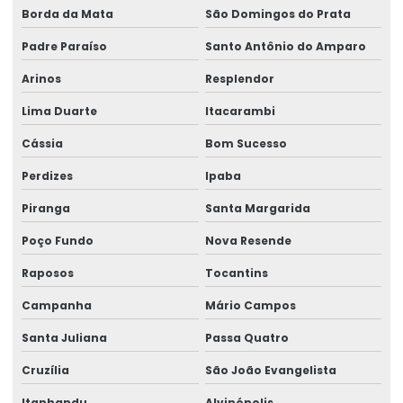
Borda da Mata
São Domingos do Prata
Rótulos Para Produtos
Padre Paraíso
Santo Antônio do Amparo
Rótulos Para Setores Alimentícios
Arinos
Resplendor
Rótulos Para Varejo Personalizados
Lima Duarte
Itacarambi
Rótulos Personalizados
Cássia
Bom Sucesso
Rótulos Personalizados Para Negócios
Perdizes
Ipaba
Rótulos Termo Adesivos Para Comércio
Piranga
Santa Margarida
Rótulos Termo Transferência
Poço Fundo
Nova Resende
Raposos
Tocantins
Campanha
Mário Campos
Santa Juliana
Passa Quatro
Cruzília
São João Evangelista
Itanhandu
Alvinópolis