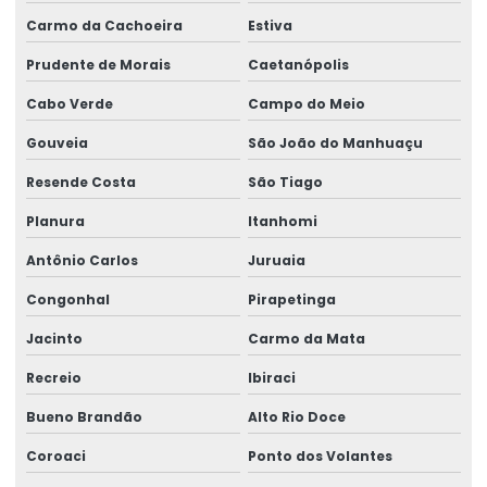
Carmo da Cachoeira
Estiva
Prudente de Morais
Caetanópolis
Cabo Verde
Campo do Meio
Gouveia
São João do Manhuaçu
Resende Costa
São Tiago
Planura
Itanhomi
Antônio Carlos
Juruaia
Congonhal
Pirapetinga
Jacinto
Carmo da Mata
Recreio
Ibiraci
Bueno Brandão
Alto Rio Doce
Coroaci
Ponto dos Volantes