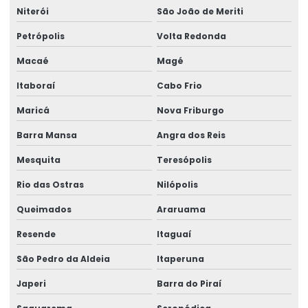
Etiqueta Térmica Para Impressora Térmica
Niterói
São João de Meriti
Etiqueta Termo Transfer Para Impressoras
Petrópolis
Volta Redonda
Macaé
Magé
Etiquetas Adesivas
Itaboraí
Cabo Frio
Etiquetas Adesivas Com Acabamento Especializado
Maricá
Nova Friburgo
Etiquetas Adesivas Couchê
Barra Mansa
Angra dos Reis
Etiquetas Adesivas Couchê Fosco
Mesquita
Teresópolis
Etiquetas Adesivas De Alta Resolução
Rio das Ostras
Nilópolis
Etiquetas Adesivas De Impressão Digital
Queimados
Araruama
Etiquetas Adesivas De Papel E Plástico
Resende
Itaguaí
Etiquetas Adesivas Em Bopp
São Pedro da Aldeia
Itaperuna
Etiquetas Adesivas Em Diferentes Materiais
Japeri
Barra do Piraí
Etiquetas Adesivas Em Diferentes Medidas