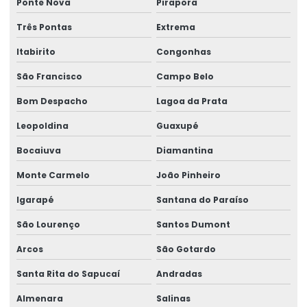
Ponte Nova
Pirapora
Impressora Zebra Etiqueta
Três Pontas
Extrema
Mini Impressora Termica
Itabirito
Congonhas
Onde Comprar Etiqueta Termica Para Impressão
São Francisco
Campo Belo
Onde Comprar Etiqueta Térmica Para Logística
Bom Despacho
Lagoa da Prata
Produção De Etiquetas Adesivas Personalizadas
Leopoldina
Guaxupé
Produção De Etiquetas Em Várias Gramaturas
Bocaiuva
Diamantina
Produção De Rótulos Adesivos Personalizados
Monte Carmelo
João Pinheiro
Produção Em Cartelas De Etiquetas Adesivas
Igarapé
Santana do Paraíso
São Lourenço
Santos Dumont
Ribbon
Arcos
São Gotardo
Ribbon 110x300 Cera Resina
Santa Rita do Sapucaí
Andradas
Ribbon 110x300 Com Alta Tecnologia
Almenara
Salinas
Ribbon 110x450 De Alta Performance