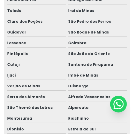
Toledo
Iraí de Minas
Claro dos Poções
São Pedro dos Ferros
Guidoval
São Roque de Minas
Lassance
Coimbra
Pintópolis
São João do Oriente
Catuji
Santana de Pirapama
Ijaci
Imbé de Minas
Varjão de Minas
Luisburgo
Serra dos Aimorés
Alfredo Vasconcelos
São Thomé das Letras
Alpercata
Montezuma
Riachinho
Dionísio
Estrela do Sul