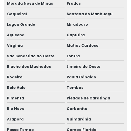
Morada Nova de Minas
Prados
Coqueiral
Santana do Manhuaçu
Lagoa Grande
Miradouro
Açucena
Caputira
Virgínia
Matias Cardoso
São Sebastião do Oeste
Lontra
Riacho dos Machados
Limeira do Oeste
Rodeiro
Paula Cândido
Belo Vale
Tombos
Pimenta
Piedade de Caratinga
Rio Novo
Carbonita
Araporã
Guimarânia
Passa Tempo
Campo Florido