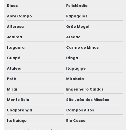
Bicas
Felixlândia
Abre Campo
Papagaios
Alterosa
Grão Mogol
Joaíma
Areado
Itaguara
Carmo de Minas
Guapé
Itinga
Ataléia
Itapagipe
Poté
Mirabela
Miraí
Engenheiro Caldas
Monte Belo
São João das Missões
Ubaporanga
Campos Altos
Itatiaiuçu
Rio Casca