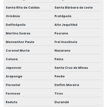
Santa Rita de Caldas
Santa Bárbara do Leste
Orizânia
Pratápolis
Delfinópolis
Alto Jequitibá
Martins Soares
Pocrane
Monsenhor Paulo
Frei Inocêncio
Coronel Murta
Nazareno
Coluna
Pains
Japonvar
Santa Cruz de Minas
Araponga
Pavão
Florestal
Delfim Moreira
Formoso
Tiros
Reduto
Durandé