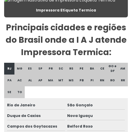
Etiqueta Para Congelados Em Supermercados
Impressora Etiqueta Termica
Etiqueta Para Congelados No Varejo
Principais cidades e regiões
Etiqueta Para Gondolas De Supermercado
do Brasil onde a I A J atende
Etiqueta Para Produtos Congelados
Impressora Termica:
Etiqueta Para Roupas Personalizadas
GO e
Etiqueta Promocional Para Balcão De Vendas
RJ
MG
ES
SP
PR
SC
RS
PE
BA
CE
AM
DF
Etiqueta Reutilizável Para Varejo
PA
AC
AL
AP
MA
MT
MS
PB
PI
RN
RO
RR
Etiqueta Termica
SE
TO
Etiqueta Térmica Para Embalagens De Alimentos
Rio de Janeiro
São Gonçalo
Etiqueta Térmica Para Impressão
Duque de Caxias
Nova Iguaçu
Etiqueta Termica Para Impressora
Campos dos Goytacazes
Belford Roxo