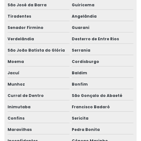
São José da Barra
Guiricema
Tiradentes
Angelândia
Senador Firmino
Guarani
Verdelândia
Desterro de Entre Rios
São João Batista do Glória
Serrania
Moema
Cordisburgo
Jacuí
Baldim
Munhoz
Bonfim
Curral de Dentro
São Gonçalo do Abaeté
Inimutaba
Francisco Badaró
Confins
Sericita
Maravilhas
Pedra Bonita
Inconfidentes
Cônego Marinho