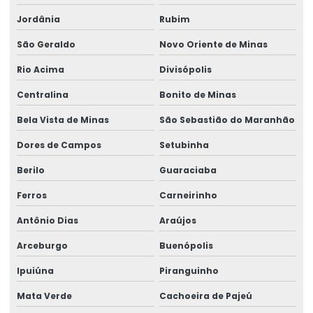
Jordânia
Rubim
São Geraldo
Novo Oriente de Minas
Rio Acima
Divisópolis
Centralina
Bonito de Minas
Bela Vista de Minas
São Sebastião do Maranhão
Dores de Campos
Setubinha
Berilo
Guaraciaba
Ferros
Carneirinho
Antônio Dias
Araújos
Arceburgo
Buenópolis
Ipuiúna
Piranguinho
Mata Verde
Cachoeira de Pajeú