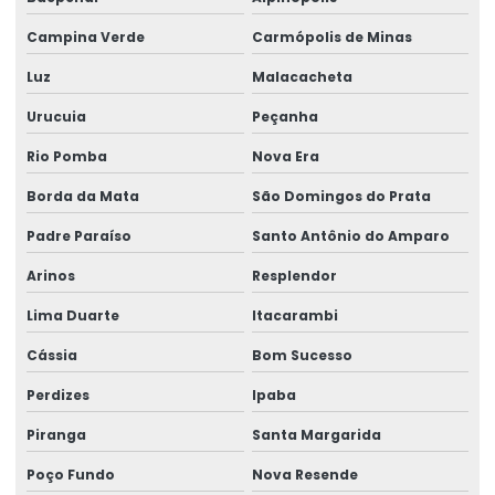
Rótulos Para Indústria
Campina Verde
Carmópolis de Minas
Rótulos Para Produtos
Luz
Malacacheta
Rótulos Para Setores Alimentícios
Urucuia
Peçanha
Rótulos Para Varejo Personalizados
Rio Pomba
Nova Era
Rótulos Personalizados
Borda da Mata
São Domingos do Prata
Rótulos Personalizados Para Negócios
Padre Paraíso
Santo Antônio do Amparo
Arinos
Resplendor
Rótulos Termo Adesivos Para Comércio
Lima Duarte
Itacarambi
Rótulos Termo Transferência
Cássia
Bom Sucesso
Perdizes
Ipaba
Piranga
Santa Margarida
Poço Fundo
Nova Resende