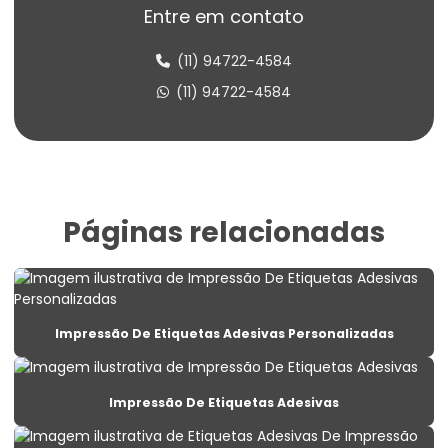
Etiqueta Adesiva Termo Sensível
Entre em contato
Etiqueta Balança Para Peso
(11) 94722-4584
Etiqueta Congelado Para Alimentos
(11) 94722-4584
Etiqueta De Balança Para Comércio
Etiqueta De Identificação Para Estoque
Etiqueta De Lacre Com Personalização
Páginas relacionadas
Etiqueta De Lacre Para Produtos
Etiqueta De Lacre Personalizada Para Embalagens
Etiqueta De Preço Personalizada Para Lojas
Impressão De Etiquetas Adesivas Personalizadas
Etiqueta Lacre Para Produtos
Etiqueta Lacre Personalizada Para Embalagem
Impressão De Etiquetas Adesivas
Etiqueta Para Alimentos Congelados