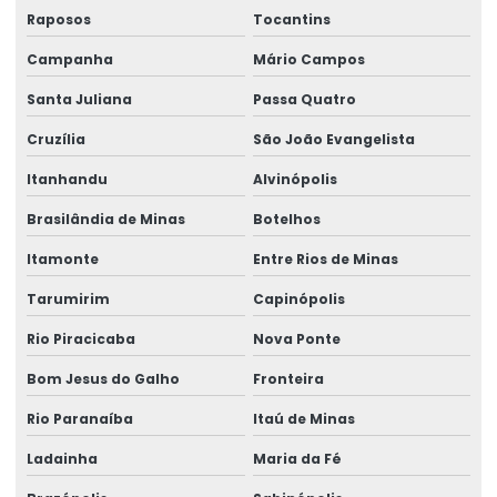
Raposos
Tocantins
Campanha
Mário Campos
Santa Juliana
Passa Quatro
Cruzília
São João Evangelista
Itanhandu
Alvinópolis
Brasilândia de Minas
Botelhos
Itamonte
Entre Rios de Minas
Tarumirim
Capinópolis
Rio Piracicaba
Nova Ponte
Bom Jesus do Galho
Fronteira
Rio Paranaíba
Itaú de Minas
Ladainha
Maria da Fé