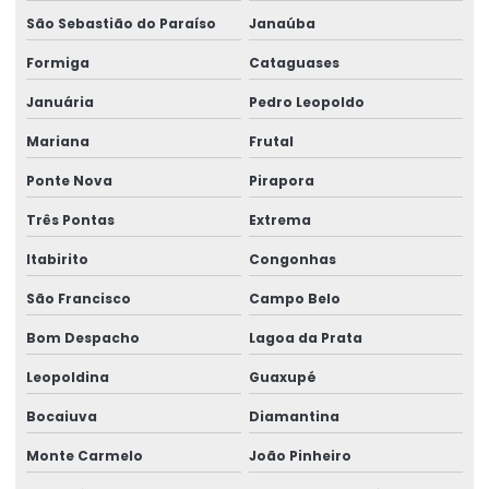
Impressora Zebra
São Sebastião do Paraíso
Janaúba
Impressora Zebra Etiqueta
Formiga
Cataguases
Mini Impressora Termica
Januária
Pedro Leopoldo
Mariana
Frutal
Onde Comprar Etiqueta Termica Para Impressão
Ponte Nova
Pirapora
Onde Comprar Etiqueta Térmica Para Logística
Três Pontas
Extrema
Produção De Etiquetas Adesivas Personalizadas
Itabirito
Congonhas
Produção De Etiquetas Em Várias Gramaturas
São Francisco
Campo Belo
Produção De Rótulos Adesivos Personalizados
Bom Despacho
Lagoa da Prata
Produção Em Cartelas De Etiquetas Adesivas
Leopoldina
Guaxupé
Ribbon
Bocaiuva
Diamantina
Ribbon 110x300 Cera Resina
Monte Carmelo
João Pinheiro
Ribbon 110x300 Com Alta Tecnologia