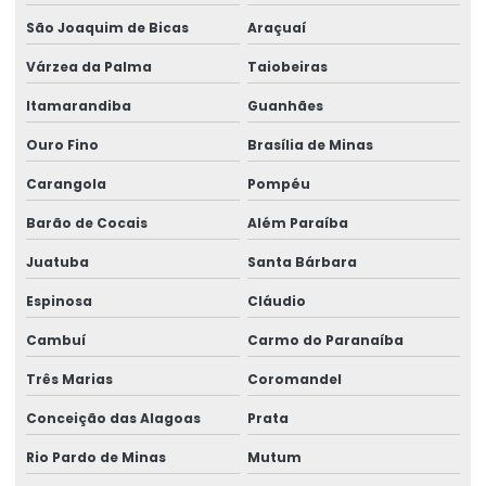
Ribbons Tag Gondolas
São Joaquim de Bicas
Araçuaí
Rótulo Adesivo Para Congelados
Várzea da Palma
Taiobeiras
Rótulo Balança Impressora
Itamarandiba
Guanhães
Rótulo De Preço Personalizado Para Comércio
Ouro Fino
Brasília de Minas
Carangola
Pompéu
Rótulo Lacre Personalizado Para Produtos
Barão de Cocais
Além Paraíba
Rótulo Para Balcão De Vendas
Juatuba
Santa Bárbara
Rótulo Para Produtos Congelados Em Lojas
Espinosa
Cláudio
Rótulo Térmico Para Embalagens
Cambuí
Carmo do Paranaíba
Rótulo Termo Sensível
Três Marias
Coromandel
Rótulo Termo Transferência Para Impressão
Conceição das Alagoas
Prata
Rótulos Adesivos
Rio Pardo de Minas
Mutum
Rótulos Adesivos Com Acabamento Fosco