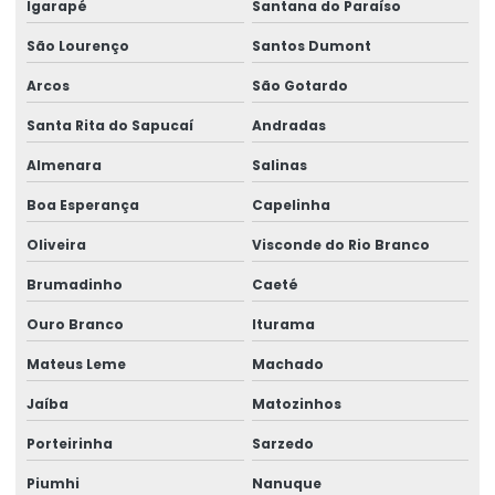
Igarapé
Santana do Paraíso
Ribbon 110x450 De Alta Performance
São Lourenço
Santos Dumont
Ribbon 110x450 Para Impressoras Térmicas
Arcos
São Gotardo
Ribbon 110x74 Alta Resistência
Santa Rita do Sapucaí
Andradas
Almenara
Salinas
Ribbon 110x74 Para Impressão
Boa Esperança
Capelinha
Ribbon Cera Para Etiquetas
Oliveira
Visconde do Rio Branco
Ribbon Com Alta Resistência E Durabilidade
Brumadinho
Caeté
Ribbon De Cera
Ouro Branco
Iturama
Ribbon De Impressão
Mateus Leme
Machado
Ribbon Misto Para Impressão
Jaíba
Matozinhos
Ribbon Para Impressão De Código De Barras
Porteirinha
Sarzedo
Ribbon Resina Alta Performance
Piumhi
Nanuque