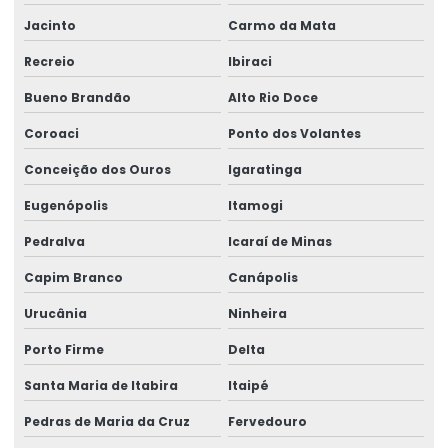
Jacinto
Carmo da Mata
Recreio
Ibiraci
Bueno Brandão
Alto Rio Doce
Coroaci
Ponto dos Volantes
Conceição dos Ouros
Igaratinga
Eugenópolis
Itamogi
Pedralva
Icaraí de Minas
Capim Branco
Canápolis
Urucânia
Ninheira
Porto Firme
Delta
Santa Maria de Itabira
Itaipé
Pedras de Maria da Cruz
Fervedouro