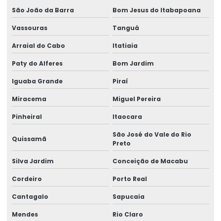
Etiquetas Auto Adesivas Para Vários Segmentos
São João da Barra
Bom Jesus do Itabapoana
Etiquetas De Bopp Transparente
Vassouras
Tanguá
Etiquetas De Papel Couchê Fosco E Brilho
Arraial do Cabo
Itatiaia
Etiquetas De Preço Para Loja
Paty do Alferes
Bom Jardim
Iguaba Grande
Piraí
Etiquetas De Qualidade Com Impressão Personalizada
Miracema
Miguel Pereira
Etiquetas Eletrônicas E Impressas
Pinheiral
Itaocara
Etiquetas Em Papel Para Diversos Usos
São José do Vale do Rio
Quissamã
Etiquetas Para Brindes E Promoções
Preto
Etiquetas Para Classificação De Produtos
Silva Jardim
Conceição de Macabu
Etiquetas Para Comércio
Cordeiro
Porto Real
Cantagalo
Sapucaia
Etiquetas Para Embalagens De Produtos
Mendes
Rio Claro
Etiquetas Para Embalagens E Produtos