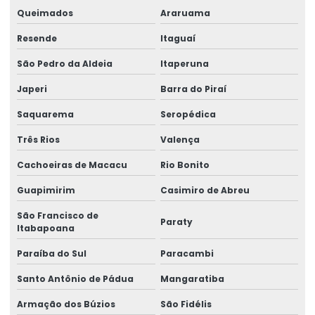
Queimados
Araruama
Etiquetas Adesivas Em Diferentes Medidas
Resende
Itaguaí
Etiquetas Adesivas Metalizadas Para Produtos
São Pedro da Aldeia
Itaperuna
Etiquetas Adesivas Metalizadas Personalizadas
Japeri
Barra do Piraí
Etiquetas Adesivas Para Embalagens Comerciais
Saquarema
Seropédica
Etiquetas Adesivas Para Festas E Eventos
Três Rios
Valença
Etiquetas Adesivas Para Identificação De Produtos
Cachoeiras de Macacu
Rio Bonito
Etiquetas Adesivas Para Marcação De Produtos
Guapimirim
Casimiro de Abreu
Etiquetas Adesivas Para Produtos
São Francisco de
Paraty
Itabapoana
Etiquetas Adesivas Para Produtos Alimentícios
Paraíba do Sul
Paracambi
Etiquetas Adesivas Para Roupas E Têxteis
Santo Antônio de Pádua
Mangaratiba
Etiquetas Adesivas Personalizadas
Armação dos Búzios
São Fidélis