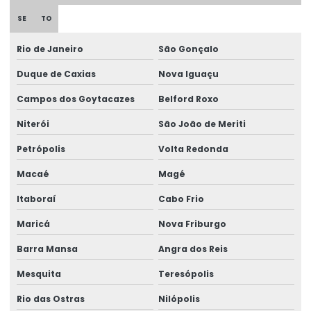
Etiqueta Termica Para Impressora
SE
TO
Etiqueta Térmica Para Impressora Térmica
Rio de Janeiro
São Gonçalo
Etiqueta Termo Transfer Para Impressoras
Duque de Caxias
Nova Iguaçu
Etiquetas Adesivas
Campos dos Goytacazes
Belford Roxo
Etiquetas Adesivas Com Acabamento Especializado
Niterói
São João de Meriti
Etiquetas Adesivas Couchê
Petrópolis
Volta Redonda
Etiquetas Adesivas Couchê Fosco
Macaé
Magé
Etiquetas Adesivas De Alta Resolução
Itaboraí
Cabo Frio
Etiquetas Adesivas De Impressão Digital
Maricá
Nova Friburgo
Barra Mansa
Angra dos Reis
Etiquetas Adesivas De Papel E Plástico
Mesquita
Teresópolis
Etiquetas Adesivas Em Bopp
Rio das Ostras
Nilópolis
Etiquetas Adesivas Em Diferentes Materiais