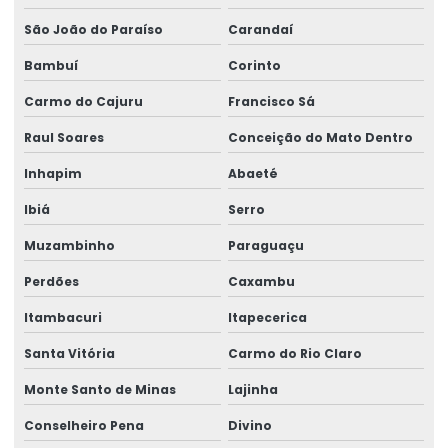
Rótulos Adesivos Para Alimentos
São João do Paraíso
Carandaí
Rótulos Adesivos Para Cosméticos
Bambuí
Corinto
Rótulos Adesivos Para Empresas De Alimentos
Carmo do Cajuru
Francisco Sá
Rótulos Adesivos Para Eventos E Festas
Raul Soares
Conceição do Mato Dentro
Rótulos Adesivos Para Identificação De Produtos
Inhapim
Abaeté
Ibiá
Serro
Rótulos Adesivos Para Indústria Alimentícia
Muzambinho
Paraguaçu
Rótulos Adesivos Para Produtos De Limpeza
Perdões
Caxambu
Rótulos Adesivos Personalizados
Itambacuri
Itapecerica
Rótulos Adesivos Transparentes Para Produtos
Santa Vitória
Carmo do Rio Claro
Rótulos Com Acabamento Fosco
Monte Santo de Minas
Lajinha
Rótulos De Balança Personalizados
Conselheiro Pena
Divino
Rótulos De Gondola Para Loja