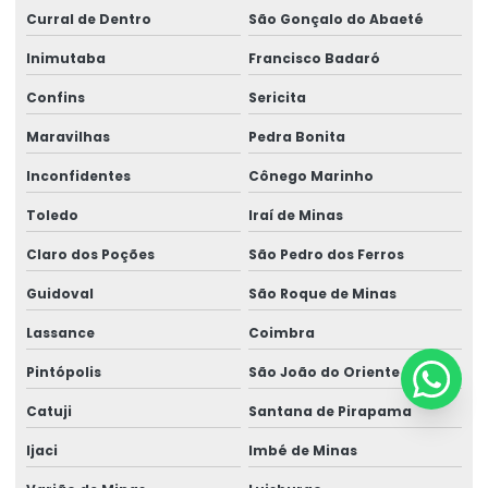
Curral de Dentro
São Gonçalo do Abaeté
Inimutaba
Francisco Badaró
Confins
Sericita
Maravilhas
Pedra Bonita
Inconfidentes
Cônego Marinho
Toledo
Iraí de Minas
Claro dos Poções
São Pedro dos Ferros
Guidoval
São Roque de Minas
Lassance
Coimbra
Pintópolis
São João do Oriente
Catuji
Santana de Pirapama
Ijaci
Imbé de Minas