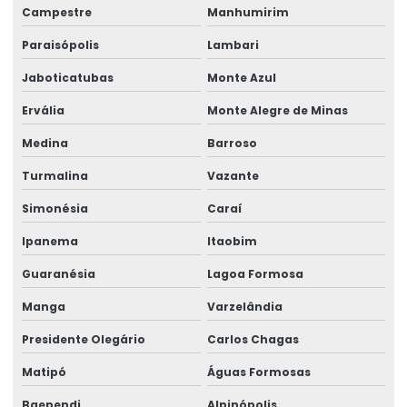
Campestre
Manhumirim
Rótulos De Identificação Para Produtos
Paraisópolis
Lambari
Rótulos De Segurança Para Produtos
Jaboticatubas
Monte Azul
Rótulos Em Papel Couchê
Ervália
Monte Alegre de Minas
Rótulos Especiais Para Bebidas
Medina
Barroso
Rótulos Metalizados Para Embalagens
Turmalina
Vazante
Simonésia
Caraí
Rótulos Para Alimentos Congelados
Ipanema
Itaobim
Rótulos Para Congelados
Guaranésia
Lagoa Formosa
Rótulos Para Controle De Estoque
Manga
Varzelândia
Rótulos Para Embalagens De Alimentos
Presidente Olegário
Carlos Chagas
Rótulos Para Etiquetagem De Produtos
Matipó
Águas Formosas
Rótulos Para Garrafas De Bebidas
Baependi
Alpinópolis