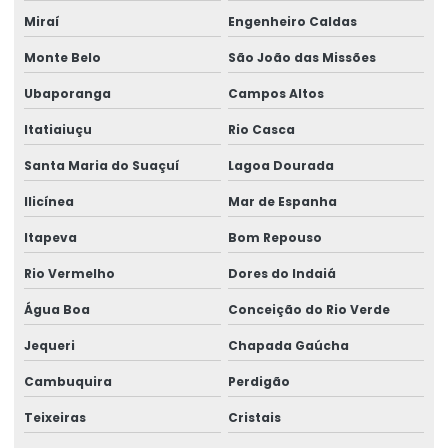
Miraí
Engenheiro Caldas
Monte Belo
São João das Missões
Ubaporanga
Campos Altos
Itatiaiuçu
Rio Casca
Santa Maria do Suaçuí
Lagoa Dourada
Ilicínea
Mar de Espanha
Itapeva
Bom Repouso
Rio Vermelho
Dores do Indaiá
Água Boa
Conceição do Rio Verde
Jequeri
Chapada Gaúcha
Cambuquira
Perdigão
Teixeiras
Cristais