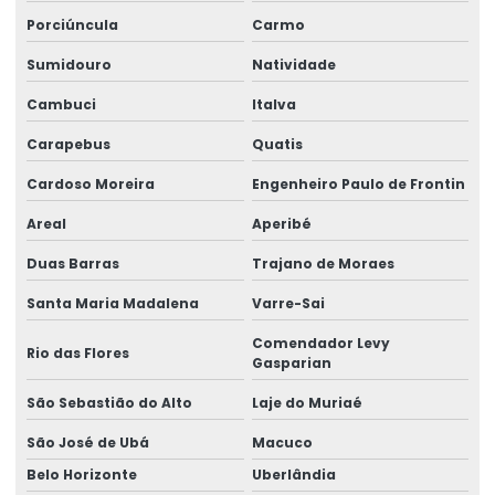
Porciúncula
Carmo
Etiquetas Para Marcação De Preços
Sumidouro
Natividade
Etiquetas Para Produtos Alimentícios
Cambuci
Italva
Etiquetas Para Produtos Artesanais E Industriais
Carapebus
Quatis
Etiquetas Para Produtos Farmacêuticos E Cosméticos
Cardoso Moreira
Engenheiro Paulo de Frontin
Etiquetas Para Roupas Com Código De Barras
Areal
Aperibé
Etiquetas Para Uso Comercial E Industrial
Duas Barras
Trajano de Moraes
Etiquetas Personalizadas Para Vendas Online
Santa Maria Madalena
Varre-Sai
Etiquetas Proporcionais A Preços Acessíveis
Comendador Levy
Rio das Flores
Gasparian
Etiquetas Resistentes À Água E Óleo
São Sebastião do Alto
Laje do Muriaé
Fabricação De Etiquetas Adesivas Personalizadas
São José de Ubá
Macuco
Fabricação De Etiquetas De Bopp Metalizado
Belo Horizonte
Uberlândia