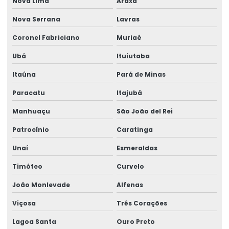
Nova Lima
Araxá
Impressão De Etiquetas Adesivas Personalizadas
Nova Serrana
Lavras
Impressão De Rótulos Adesivos
Coronel Fabriciano
Muriaé
Ubá
Ituiutaba
Impressão De Rótulos Adesivos Personalizados
Itaúna
Pará de Minas
Impressão Rápida De Rótulos Personalizados
Paracatu
Itajubá
Impressora De Etiquetas Zebra
Manhuaçu
São João del Rei
Impressora Etiqueta Termica
Patrocínio
Caratinga
Impressora Etiqueta Zebra
Unaí
Esmeraldas
Impressora Termica
Timóteo
Curvelo
Impressora Térmica De Etiquetas
João Monlevade
Alfenas
Impressora Térmica Etiqueta
Viçosa
Três Corações
Impressora Termica Zebra
Lagoa Santa
Ouro Preto