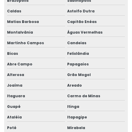
Brazópolis
Sabinópolis
Caldas
Astolfo Dutra
Matias Barbosa
Capitão Enéas
Montalvânia
Águas Vermelhas
Martinho Campos
Candeias
Bicas
Felixlândia
Abre Campo
Papagaios
Alterosa
Grão Mogol
Joaíma
Areado
Itaguara
Carmo de Minas
Guapé
Itinga
Ataléia
Itapagipe
Poté
Mirabela