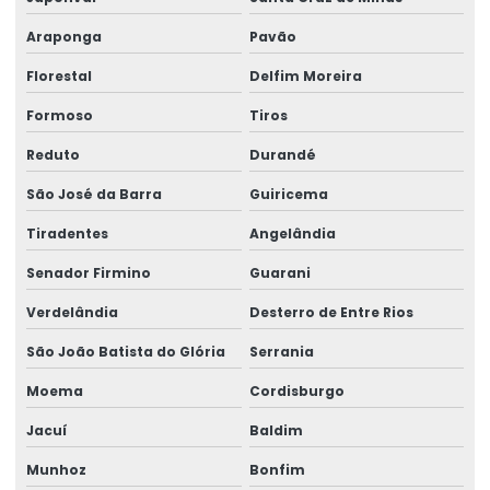
Araponga
Pavão
Florestal
Delfim Moreira
Formoso
Tiros
Reduto
Durandé
São José da Barra
Guiricema
Tiradentes
Angelândia
Senador Firmino
Guarani
Verdelândia
Desterro de Entre Rios
São João Batista do Glória
Serrania
Moema
Cordisburgo
Jacuí
Baldim
Munhoz
Bonfim