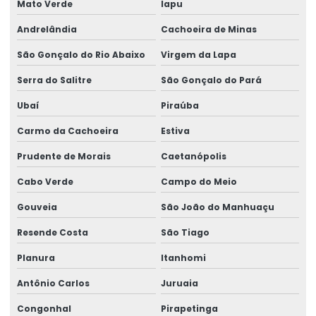
Mato Verde
Iapu
Andrelândia
Cachoeira de Minas
São Gonçalo do Rio Abaixo
Virgem da Lapa
Serra do Salitre
São Gonçalo do Pará
Ubaí
Piraúba
Carmo da Cachoeira
Estiva
Prudente de Morais
Caetanópolis
Cabo Verde
Campo do Meio
Gouveia
São João do Manhuaçu
Resende Costa
São Tiago
Planura
Itanhomi
Antônio Carlos
Juruaia
Congonhal
Pirapetinga