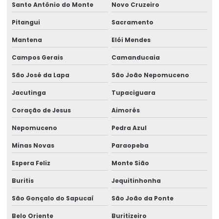
Santo Antônio do Monte
Novo Cruzeiro
Rótulos Adesivos Com Alta Resistência
Pitangui
Sacramento
Rótulos Adesivos Com Cola Removível
Mantena
Elói Mendes
Rótulos Adesivos Com Proteção Uv
Campos Gerais
Camanducaia
Rótulos Adesivos Couchê Brilho
São José da Lapa
São João Nepomuceno
Jacutinga
Tupaciguara
Rótulos Adesivos De Segurança
Coração de Jesus
Aimorés
Rótulos Adesivos De Segurança Alimentar
Nepomuceno
Pedra Azul
Rótulos Adesivos Em Bopp
Minas Novas
Paraopeba
Rótulos Adesivos Em Bopp Transparente
Espera Feliz
Monte Sião
Rótulos Adesivos Em Diferentes Formatos
Buritis
Jequitinhonha
Rótulos Adesivos Em Diferentes Medidas
São Gonçalo do Sapucaí
São João da Ponte
Rótulos Adesivos Metalizados
Belo Oriente
Buritizeiro