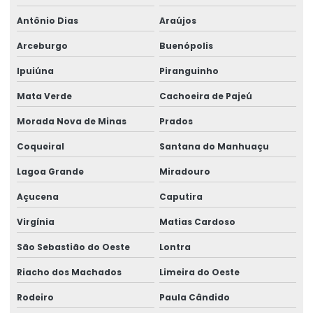
Antônio Dias
Araújos
Arceburgo
Buenópolis
Ipuiúna
Piranguinho
Mata Verde
Cachoeira de Pajeú
Morada Nova de Minas
Prados
Coqueiral
Santana do Manhuaçu
Lagoa Grande
Miradouro
Açucena
Caputira
Virgínia
Matias Cardoso
São Sebastião do Oeste
Lontra
Riacho dos Machados
Limeira do Oeste
Rodeiro
Paula Cândido