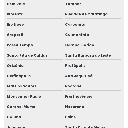
Belo Vale
Tombos
Pimenta
Piedade de Caratinga
Rio Novo
Carbonita
Araporã
Guimarânia
Passa Tempo
Campo Florido
Santa Rita de Caldas
Santa Bárbara do Leste
Orizânia
Pratápolis
Delfinópolis
Alto Jequitibá
Martins Soares
Pocrane
Monsenhor Paulo
Frei Inocêncio
Coronel Murta
Nazareno
Coluna
Pains
Japonvar
Santa Cruz de Minas