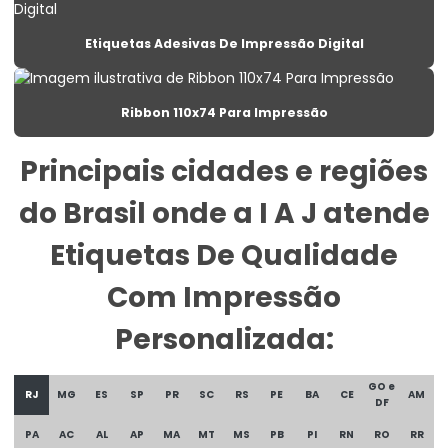
Etiqueta Para Balança Com Peso E Preço
Etiquetas Adesivas De Impressão Digital
Etiqueta Para Congelados Em Supermercados
Etiqueta Para Congelados No Varejo
Ribbon 110x74 Para Impressão
Etiqueta Para Gondolas De Supermercado
Principais cidades e regiões
Etiqueta Para Produtos Congelados
do Brasil onde a I A J atende
Etiqueta Para Roupas Personalizadas
Etiquetas De Qualidade
Etiqueta Promocional Para Balcão De Vendas
Com Impressão
Etiqueta Reutilizável Para Varejo
Personalizada:
Etiqueta Termica
Etiqueta Térmica Para Embalagens De Alimentos
GO e
RJ
MG
ES
SP
PR
SC
RS
PE
BA
CE
AM
DF
Etiqueta Térmica Para Impressão
PA
AC
AL
AP
MA
MT
MS
PB
PI
RN
RO
RR