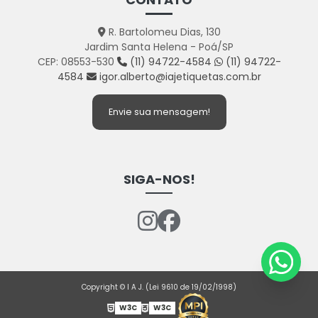
R. Bartolomeu Dias, 130
Jardim Santa Helena - Poá/SP
CEP: 08553-530
(11) 94722-4584
(11) 94722-
4584
igor.alberto@iajetiquetas.com.br
Envie sua mensagem!
SIGA-NOS!
Copyright © I A J. (Lei 9610 de 19/02/1998)
W3C
W3C