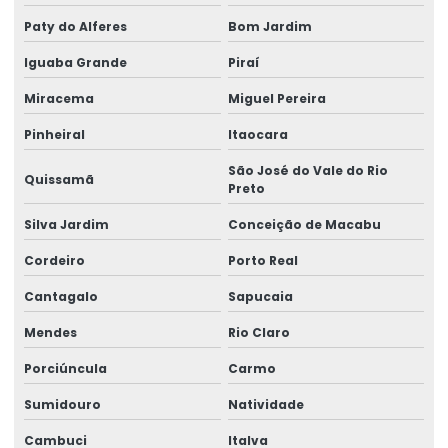
Paty do Alferes
Bom Jardim
Etiquetas De Bopp Transparente
Iguaba Grande
Piraí
Etiquetas De Papel Couchê Fosco E Brilho
Miracema
Miguel Pereira
Etiquetas De Preço Para Loja
Pinheiral
Itaocara
Etiquetas De Qualidade Com Impressão Personalizada
São José do Vale do Rio
Quissamã
Etiquetas Eletrônicas E Impressas
Preto
Silva Jardim
Conceição de Macabu
Etiquetas Em Papel Para Diversos Usos
Cordeiro
Porto Real
Etiquetas Para Brindes E Promoções
Cantagalo
Sapucaia
Etiquetas Para Classificação De Produtos
Mendes
Rio Claro
Etiquetas Para Comércio
Porciúncula
Carmo
Etiquetas Para Embalagens De Produtos
Sumidouro
Natividade
Etiquetas Para Embalagens E Produtos
Cambuci
Italva