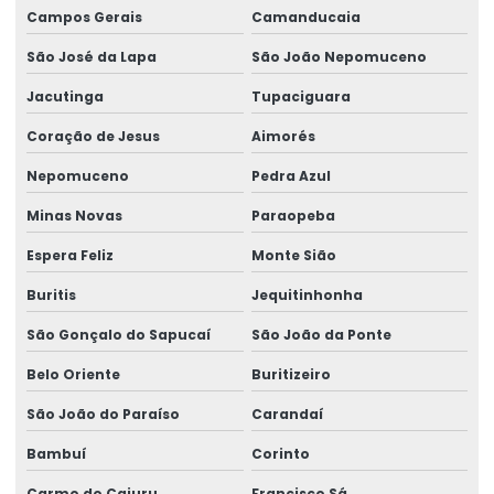
Campos Gerais
Camanducaia
Rótulos Adesivos Com Alta Resistência
São José da Lapa
São João Nepomuceno
Rótulos Adesivos Com Cola Removível
Jacutinga
Tupaciguara
Rótulos Adesivos Com Proteção Uv
Coração de Jesus
Aimorés
Rótulos Adesivos Couchê Brilho
Nepomuceno
Pedra Azul
Rótulos Adesivos De Segurança
Minas Novas
Paraopeba
Rótulos Adesivos De Segurança Alimentar
Espera Feliz
Monte Sião
Rótulos Adesivos Em Bopp
Buritis
Jequitinhonha
Rótulos Adesivos Em Bopp Transparente
São Gonçalo do Sapucaí
São João da Ponte
Rótulos Adesivos Em Diferentes Formatos
Belo Oriente
Buritizeiro
Rótulos Adesivos Em Diferentes Medidas
São João do Paraíso
Carandaí
Rótulos Adesivos Metalizados
Bambuí
Corinto
Rótulos Adesivos Para Alimentos
Carmo do Cajuru
Francisco Sá