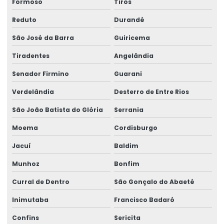
Formoso
Tiros
Reduto
Durandé
São José da Barra
Guiricema
Tiradentes
Angelândia
Senador Firmino
Guarani
Verdelândia
Desterro de Entre Rios
São João Batista do Glória
Serrania
Moema
Cordisburgo
Jacuí
Baldim
Munhoz
Bonfim
Curral de Dentro
São Gonçalo do Abaeté
Inimutaba
Francisco Badaró
Confins
Sericita