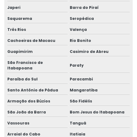
Etiquetas Adesivas Em Diferentes Medidas
Japeri
Barra do Piraí
Etiquetas Adesivas Metalizadas Para Produtos
Saquarema
Seropédica
Etiquetas Adesivas Metalizadas Personalizadas
Três Rios
Valença
Etiquetas Adesivas Para Embalagens Comerciais
Cachoeiras de Macacu
Rio Bonito
Etiquetas Adesivas Para Festas E Eventos
Guapimirim
Casimiro de Abreu
São Francisco de
Etiquetas Adesivas Para Identificação De Produtos
Paraty
Itabapoana
Etiquetas Adesivas Para Marcação De Produtos
Paraíba do Sul
Paracambi
Etiquetas Adesivas Para Produtos
Santo Antônio de Pádua
Mangaratiba
Etiquetas Adesivas Para Produtos Alimentícios
Armação dos Búzios
São Fidélis
Etiquetas Adesivas Para Roupas E Têxteis
São João da Barra
Bom Jesus do Itabapoana
Etiquetas Adesivas Personalizadas
Vassouras
Tanguá
Arraial do Cabo
Itatiaia
Etiquetas Auto Adesivas Para Vários Segmentos