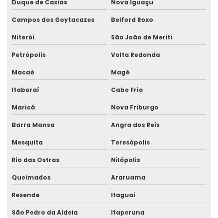
Duque de Caxias
Nova Iguaçu
Etiqueta Térmica Para Impressora Térmica
Campos dos Goytacazes
Belford Roxo
Etiqueta Termo Transfer Para Impressoras
Niterói
São João de Meriti
Etiquetas Adesivas
Petrópolis
Volta Redonda
Etiquetas Adesivas Com Acabamento Especializado
Macaé
Magé
Itaboraí
Cabo Frio
Etiquetas Adesivas Couchê
Maricá
Nova Friburgo
Etiquetas Adesivas Couchê Fosco
Barra Mansa
Angra dos Reis
Etiquetas Adesivas De Alta Resolução
Mesquita
Teresópolis
Etiquetas Adesivas De Impressão Digital
Rio das Ostras
Nilópolis
Etiquetas Adesivas De Papel E Plástico
Queimados
Araruama
Etiquetas Adesivas Em Bopp
Resende
Itaguaí
Etiquetas Adesivas Em Diferentes Materiais
São Pedro da Aldeia
Itaperuna