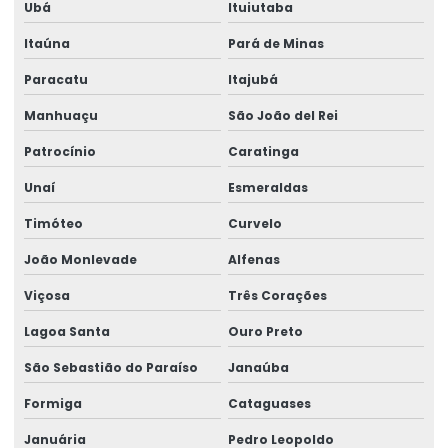
Ubá
Ituiutaba
Impressão De Etiquetas Adesivas Personalizadas
Itaúna
Pará de Minas
Impressão De Rótulos Adesivos
Paracatu
Itajubá
Impressão De Rótulos Adesivos Personalizados
Manhuaçu
São João del Rei
Impressão Rápida De Rótulos Personalizados
Patrocínio
Caratinga
Impressora De Etiquetas Zebra
Unaí
Esmeraldas
Impressora Etiqueta Termica
Timóteo
Curvelo
Impressora Etiqueta Zebra
João Monlevade
Alfenas
Impressora Termica
Viçosa
Três Corações
Impressora Térmica De Etiquetas
Lagoa Santa
Ouro Preto
Impressora Térmica Etiqueta
São Sebastião do Paraíso
Janaúba
Formiga
Cataguases
Impressora Termica Zebra
Januária
Pedro Leopoldo
Impressora Zebra