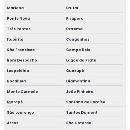
Mariana
Frutal
Impressora Zebra Etiqueta
Ponte Nova
Pirapora
Mini Impressora Termica
Três Pontas
Extrema
Onde Comprar Etiqueta Termica Para Impressão
Itabirito
Congonhas
Onde Comprar Etiqueta Térmica Para Logística
São Francisco
Campo Belo
Produção De Etiquetas Adesivas Personalizadas
Bom Despacho
Lagoa da Prata
Produção De Etiquetas Em Várias Gramaturas
Leopoldina
Guaxupé
Produção De Rótulos Adesivos Personalizados
Bocaiuva
Diamantina
Produção Em Cartelas De Etiquetas Adesivas
Monte Carmelo
João Pinheiro
Ribbon
Igarapé
Santana do Paraíso
Ribbon 110x300 Cera Resina
São Lourenço
Santos Dumont
Arcos
São Gotardo
Ribbon 110x300 Com Alta Tecnologia