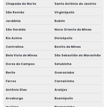
Chapada do Norte
Santo Antônio do Jacinto
São Romão
Virginópolis
Jordânia
Rubim
São Geraldo
Novo Oriente de Minas
Rio Acima
Divisópolis
Centralina
Bonito de Minas
Bela Vista de Minas
São Sebastião do Maranhão
Dores de Campos
Setubinha
Berilo
Guaraciaba
Ferros
Carneirinho
Antônio Dias
Araújos
Arceburgo
Buenópolis
Ipuiúna
Piranguinho