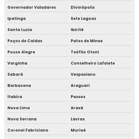
Governador Valadares
Divinópolis
Fabricante De Rótulos Adesivos Personalizados
Ipatinga
Sete Lagoas
Fabricante De Rótulos Personalizados
Santa Luzia
Ibirité
Fornecedor De Etiqueta Balança Para Comércio
Poços de Caldas
Patos de Minas
Fornecedor De Etiquetas Para Balança Comercial
Pouso Alegre
Teófilo Otoni
Fornecedor De Etiquetas Para Indústria
Varginha
Conselheiro Lafaiete
Fornecedor De Etiquetas Térmicas
Sabará
Vespasiano
Fornecedor De Rótulos Adesivos Em São Paulo
Barbacena
Araguari
Fornecedor De Rótulos Para Indústria
Itabira
Passos
Fornecedores De Etiquetas Térmicas Personalizadas
Nova Lima
Araxá
Nova Serrana
Lavras
Fornecimento De Ribbon Em Grandes Quantidades
Coronel Fabriciano
Muriaé
Impressão De Etiquetas Adesivas