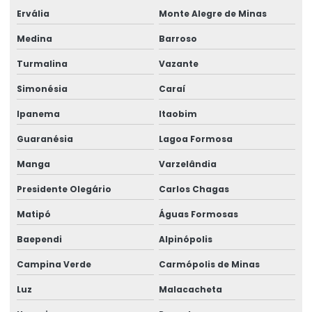
Rótulos De Identificação Para Produtos
Ervália
Monte Alegre de Minas
Medina
Barroso
Rótulos De Segurança Para Produtos
Turmalina
Vazante
Rótulos Em Papel Couchê
Simonésia
Caraí
Rótulos Especiais Para Bebidas
Ipanema
Itaobim
Rótulos Metalizados Para Embalagens
Guaranésia
Lagoa Formosa
Rótulos Para Alimentos Congelados
Manga
Varzelândia
Rótulos Para Congelados
Presidente Olegário
Carlos Chagas
Rótulos Para Controle De Estoque
Matipó
Águas Formosas
Rótulos Para Embalagens De Alimentos
Baependi
Alpinópolis
Rótulos Para Etiquetagem De Produtos
Campina Verde
Carmópolis de Minas
Rótulos Para Garrafas De Bebidas
Luz
Malacacheta
Rótulos Para Indústria