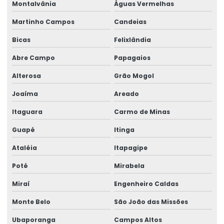
Montalvânia
Águas Vermelhas
Martinho Campos
Candeias
Bicas
Felixlândia
Abre Campo
Papagaios
Alterosa
Grão Mogol
Joaíma
Areado
Itaguara
Carmo de Minas
Guapé
Itinga
Ataléia
Itapagipe
Poté
Mirabela
Miraí
Engenheiro Caldas
Monte Belo
São João das Missões
Ubaporanga
Campos Altos