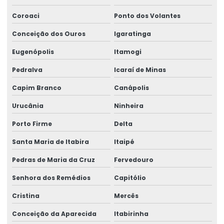
Coroaci
Ponto dos Volantes
Conceição dos Ouros
Igaratinga
Eugenópolis
Itamogi
Pedralva
Icaraí de Minas
Capim Branco
Canápolis
Urucânia
Ninheira
Porto Firme
Delta
Santa Maria de Itabira
Itaipé
Pedras de Maria da Cruz
Fervedouro
Senhora dos Remédios
Capitólio
Cristina
Mercês
Conceição da Aparecida
Itabirinha