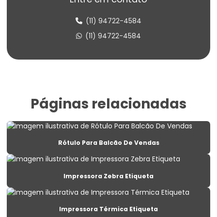
Etiqueta Balança Para Peso
(11) 94722-4584
Etiqueta Congelado Para Alimentos
(11) 94722-4584
Etiqueta De Balança Para Comércio
Etiqueta De Identificação Para Estoque
Etiqueta De Lacre Com Personalização
Páginas relacionadas
Etiqueta De Lacre Para Produtos
Etiqueta De Lacre Personalizada Para Embalagens
Rótulo Para Balcão De Vendas
Etiqueta De Preço Personalizada Para Lojas
Etiqueta Lacre Para Produtos
Impressora Zebra Etiqueta
Etiqueta Lacre Personalizada Para Embalagem
Etiqueta Para Alimentos Congelados
Impressora Térmica Etiqueta