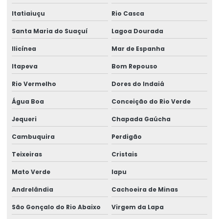
Itatiaiuçu
Rio Casca
Santa Maria do Suaçuí
Lagoa Dourada
Ilicínea
Mar de Espanha
Itapeva
Bom Repouso
Rio Vermelho
Dores do Indaiá
Água Boa
Conceição do Rio Verde
Jequeri
Chapada Gaúcha
Cambuquira
Perdigão
Teixeiras
Cristais
Mato Verde
Iapu
Andrelândia
Cachoeira de Minas
São Gonçalo do Rio Abaixo
Virgem da Lapa