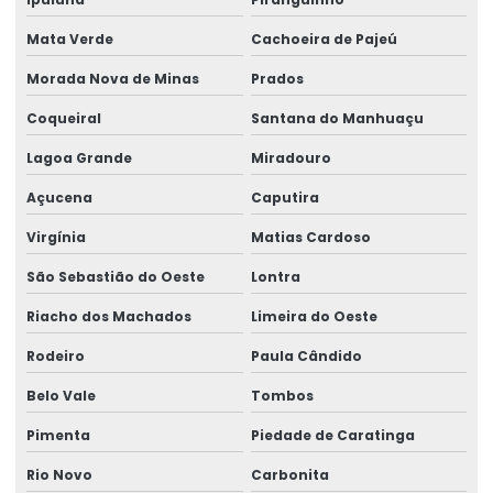
Mata Verde
Cachoeira de Pajeú
Morada Nova de Minas
Prados
Coqueiral
Santana do Manhuaçu
Lagoa Grande
Miradouro
Açucena
Caputira
Virgínia
Matias Cardoso
São Sebastião do Oeste
Lontra
Riacho dos Machados
Limeira do Oeste
Rodeiro
Paula Cândido
Belo Vale
Tombos
Pimenta
Piedade de Caratinga
Rio Novo
Carbonita