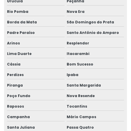
Urucuia
Peçanha
Rótulos Para Produtos
Rio Pomba
Nova Era
Borda da Mata
São Domingos do Prata
Rótulos Para Setores Alimentícios
Padre Paraíso
Santo Antônio do Amparo
Rótulos Para Varejo Personalizados
Arinos
Resplendor
Rótulos Personalizados
Lima Duarte
Itacarambi
Rótulos Personalizados Para Negócios
Cássia
Bom Sucesso
Rótulos Termo Adesivos Para Comércio
Perdizes
Ipaba
Rótulos Termo Transferência
Piranga
Santa Margarida
Poço Fundo
Nova Resende
Raposos
Tocantins
Campanha
Mário Campos
Santa Juliana
Passa Quatro