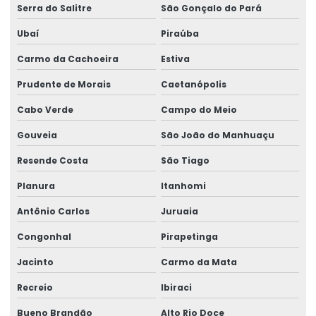
Serra do Salitre
São Gonçalo do Pará
Ubaí
Piraúba
Carmo da Cachoeira
Estiva
Prudente de Morais
Caetanópolis
Cabo Verde
Campo do Meio
Gouveia
São João do Manhuaçu
Resende Costa
São Tiago
Planura
Itanhomi
Antônio Carlos
Juruaia
Congonhal
Pirapetinga
Jacinto
Carmo da Mata
Recreio
Ibiraci
Bueno Brandão
Alto Rio Doce