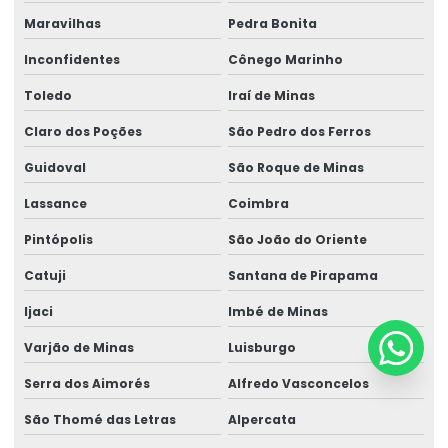
Maravilhas
Pedra Bonita
Inconfidentes
Cônego Marinho
Toledo
Iraí de Minas
Claro dos Poções
São Pedro dos Ferros
Guidoval
São Roque de Minas
Lassance
Coimbra
Pintópolis
São João do Oriente
Catuji
Santana de Pirapama
Ijaci
Imbé de Minas
Varjão de Minas
Luisburgo
Serra dos Aimorés
Alfredo Vasconcelos
São Thomé das Letras
Alpercata