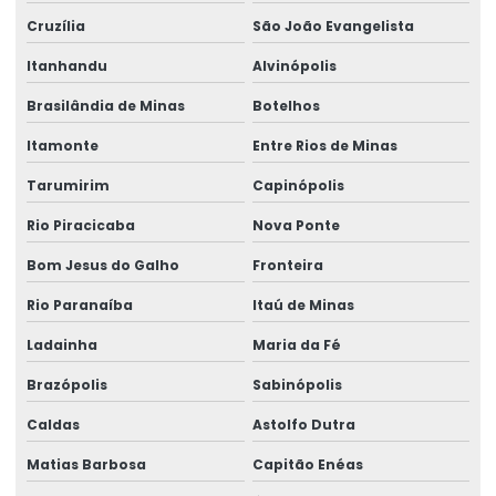
Cruzília
São João Evangelista
Itanhandu
Alvinópolis
Brasilândia de Minas
Botelhos
Itamonte
Entre Rios de Minas
Tarumirim
Capinópolis
Rio Piracicaba
Nova Ponte
Bom Jesus do Galho
Fronteira
Rio Paranaíba
Itaú de Minas
Ladainha
Maria da Fé
Brazópolis
Sabinópolis
Caldas
Astolfo Dutra
Matias Barbosa
Capitão Enéas