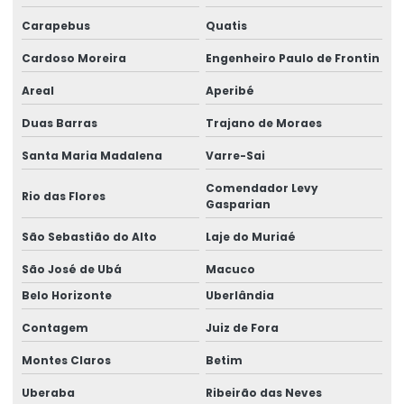
Etiquetas Para Marcação De Preços
Carapebus
Quatis
Etiquetas Para Produtos Alimentícios
Cardoso Moreira
Engenheiro Paulo de Frontin
Etiquetas Para Produtos Artesanais E Industriais
Areal
Aperibé
Etiquetas Para Produtos Farmacêuticos E Cosméticos
Duas Barras
Trajano de Moraes
Etiquetas Para Roupas Com Código De Barras
Santa Maria Madalena
Varre-Sai
Etiquetas Para Uso Comercial E Industrial
Comendador Levy
Rio das Flores
Gasparian
Etiquetas Personalizadas Para Vendas Online
São Sebastião do Alto
Laje do Muriaé
Etiquetas Proporcionais A Preços Acessíveis
São José de Ubá
Macuco
Etiquetas Resistentes À Água E Óleo
Belo Horizonte
Uberlândia
Contagem
Juiz de Fora
Fabricação De Etiquetas Adesivas Personalizadas
Montes Claros
Betim
Fabricação De Etiquetas De Bopp Metalizado
Uberaba
Ribeirão das Neves
Fabricante De Etiquetas Para Loja