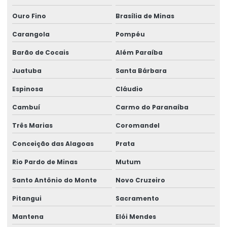
Ouro Fino
Brasília de Minas
Rótulo Adesivo Para Congelados
Carangola
Pompéu
Rótulo Balança Impressora
Barão de Cocais
Além Paraíba
Rótulo De Preço Personalizado Para Comércio
Juatuba
Santa Bárbara
Rótulo Lacre Personalizado Para Produtos
Espinosa
Cláudio
Rótulo Para Balcão De Vendas
Cambuí
Carmo do Paranaíba
Rótulo Para Produtos Congelados Em Lojas
Três Marias
Coromandel
Rótulo Térmico Para Embalagens
Conceição das Alagoas
Prata
Rótulo Termo Sensível
Rio Pardo de Minas
Mutum
Rótulo Termo Transferência Para Impressão
Santo Antônio do Monte
Novo Cruzeiro
Rótulos Adesivos
Pitangui
Sacramento
Rótulos Adesivos Com Acabamento Fosco
Mantena
Elói Mendes