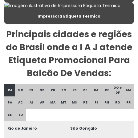
Etiqueta Para Balança Com Peso E Preço
Etiqueta Para Congelados Em Supermercados
Impressora Etiqueta Termica
Etiqueta Para Congelados No Varejo
Principais cidades e regiões
Etiqueta Para Gondolas De Supermercado
do Brasil onde a I A J atende
Etiqueta Para Produtos Congelados
Etiqueta Promocional Para
Etiqueta Para Roupas Personalizadas
Balcão De Vendas:
Etiqueta Promocional Para Balcão De Vendas
Etiqueta Reutilizável Para Varejo
GO e
RJ
MG
ES
SP
PR
SC
RS
PE
BA
CE
AM
DF
Etiqueta Termica
PA
AC
AL
AP
MA
MT
MS
PB
PI
RN
RO
RR
Etiqueta Térmica Para Embalagens De Alimentos
SE
TO
Etiqueta Térmica Para Impressão
Rio de Janeiro
São Gonçalo
Etiqueta Termica Para Impressora