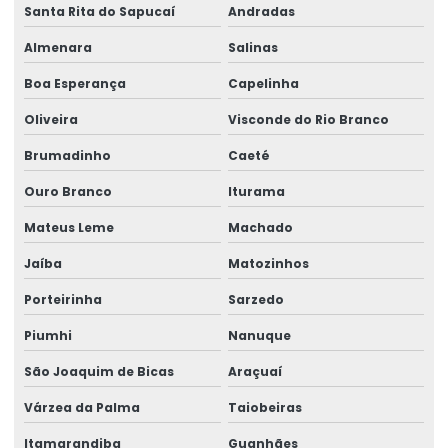
Santa Rita do Sapucaí
Andradas
Ribbon 110x450 De Alta Performance
Almenara
Salinas
Ribbon 110x450 Para Impressoras Térmicas
Boa Esperança
Capelinha
Ribbon 110x74 Alta Resistência
Oliveira
Visconde do Rio Branco
Ribbon 110x74 Para Impressão
Brumadinho
Caeté
Ribbon Cera Para Etiquetas
Ouro Branco
Iturama
Ribbon Com Alta Resistência E Durabilidade
Mateus Leme
Machado
Ribbon De Cera
Jaíba
Matozinhos
Ribbon De Impressão
Porteirinha
Sarzedo
Ribbon Misto Para Impressão
Piumhi
Nanuque
Ribbon Para Impressão De Código De Barras
São Joaquim de Bicas
Araçuaí
Ribbon Resina Alta Performance
Várzea da Palma
Taiobeiras
Itamarandiba
Guanhães
Ribbons Tag Gondolas