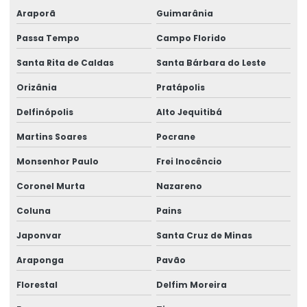
Araporã
Guimarânia
Passa Tempo
Campo Florido
Santa Rita de Caldas
Santa Bárbara do Leste
Orizânia
Pratápolis
Delfinópolis
Alto Jequitibá
Martins Soares
Pocrane
Monsenhor Paulo
Frei Inocêncio
Coronel Murta
Nazareno
Coluna
Pains
Japonvar
Santa Cruz de Minas
Araponga
Pavão
Florestal
Delfim Moreira