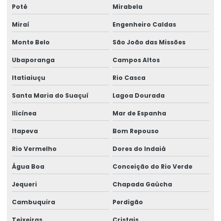
Poté
Mirabela
Miraí
Engenheiro Caldas
Monte Belo
São João das Missões
Ubaporanga
Campos Altos
Itatiaiuçu
Rio Casca
Santa Maria do Suaçuí
Lagoa Dourada
Ilicínea
Mar de Espanha
Itapeva
Bom Repouso
Rio Vermelho
Dores do Indaiá
Água Boa
Conceição do Rio Verde
Jequeri
Chapada Gaúcha
Cambuquira
Perdigão
Teixeiras
Cristais