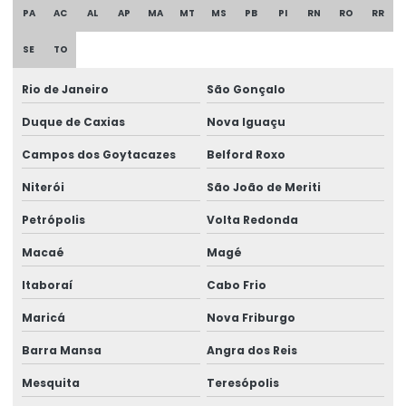
PA
AC
AL
AP
MA
MT
MS
PB
PI
RN
RO
RR
Etiqueta Térmica Para Impressão
SE
TO
Etiqueta Termica Para Impressora
Etiqueta Térmica Para Impressora Térmica
Rio de Janeiro
São Gonçalo
Duque de Caxias
Nova Iguaçu
Etiqueta Termo Transfer Para Impressoras
Campos dos Goytacazes
Belford Roxo
Etiquetas Adesivas
Niterói
São João de Meriti
Etiquetas Adesivas Com Acabamento Especializado
Petrópolis
Volta Redonda
Etiquetas Adesivas Couchê
Macaé
Magé
Etiquetas Adesivas Couchê Fosco
Itaboraí
Cabo Frio
Etiquetas Adesivas De Alta Resolução
Maricá
Nova Friburgo
Etiquetas Adesivas De Impressão Digital
Barra Mansa
Angra dos Reis
Etiquetas Adesivas De Papel E Plástico
Mesquita
Teresópolis