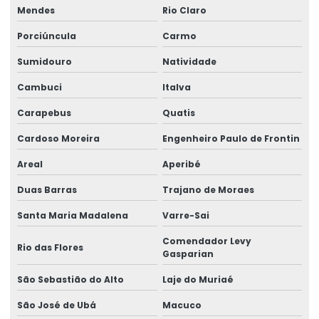
Etiquetas Para Embalagens De Produtos
Mendes
Rio Claro
Etiquetas Para Embalagens E Produtos
Porciúncula
Carmo
Etiquetas Para Marcação De Preços
Sumidouro
Natividade
Etiquetas Para Produtos Alimentícios
Cambuci
Italva
Etiquetas Para Produtos Artesanais E Industriais
Carapebus
Quatis
Cardoso Moreira
Engenheiro Paulo de Frontin
Etiquetas Para Produtos Farmacêuticos E Cosméticos
Areal
Aperibé
Etiquetas Para Roupas Com Código De Barras
Duas Barras
Trajano de Moraes
Etiquetas Para Uso Comercial E Industrial
Santa Maria Madalena
Varre-Sai
Etiquetas Personalizadas Para Vendas Online
Comendador Levy
Rio das Flores
Etiquetas Proporcionais A Preços Acessíveis
Gasparian
Etiquetas Resistentes À Água E Óleo
São Sebastião do Alto
Laje do Muriaé
São José de Ubá
Macuco
Fabricação De Etiquetas Adesivas Personalizadas