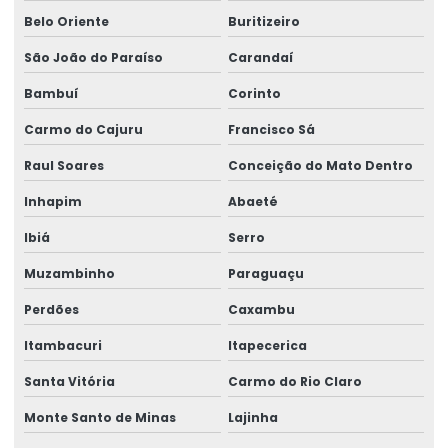
Belo Oriente
Buritizeiro
Rótulos Adesivos Metalizados
São João do Paraíso
Carandaí
Rótulos Adesivos Para Alimentos
Bambuí
Corinto
Rótulos Adesivos Para Cosméticos
Carmo do Cajuru
Francisco Sá
Rótulos Adesivos Para Empresas De Alimentos
Raul Soares
Conceição do Mato Dentro
Rótulos Adesivos Para Eventos E Festas
Inhapim
Abaeté
Rótulos Adesivos Para Identificação De Produtos
Ibiá
Serro
Rótulos Adesivos Para Indústria Alimentícia
Muzambinho
Paraguaçu
Rótulos Adesivos Para Produtos De Limpeza
Perdões
Caxambu
Rótulos Adesivos Personalizados
Itambacuri
Itapecerica
Rótulos Adesivos Transparentes Para Produtos
Santa Vitória
Carmo do Rio Claro
Rótulos Com Acabamento Fosco
Monte Santo de Minas
Lajinha