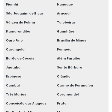
Piumhi
Nanuque
Ribbon Resina Alta Performance
São Joaquim de Bicas
Araçuaí
Ribbons Tag Gondolas
Várzea da Palma
Taiobeiras
Rótulo Adesivo Para Congelados
Itamarandiba
Guanhães
Rótulo Balança Impressora
Ouro Fino
Brasília de Minas
Rótulo De Preço Personalizado Para Comércio
Carangola
Pompéu
Rótulo Lacre Personalizado Para Produtos
Barão de Cocais
Além Paraíba
Rótulo Para Balcão De Vendas
Juatuba
Santa Bárbara
Rótulo Para Produtos Congelados Em Lojas
Espinosa
Cláudio
Rótulo Térmico Para Embalagens
Cambuí
Carmo do Paranaíba
Rótulo Termo Sensível
Três Marias
Coromandel
Conceição das Alagoas
Prata
Rótulo Termo Transferência Para Impressão