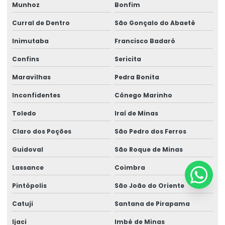
Munhoz
Bonfim
Curral de Dentro
São Gonçalo do Abaeté
Inimutaba
Francisco Badaró
Confins
Sericita
Maravilhas
Pedra Bonita
Inconfidentes
Cônego Marinho
Toledo
Iraí de Minas
Claro dos Poções
São Pedro dos Ferros
Guidoval
São Roque de Minas
Lassance
Coimbra
Pintópolis
São João do Oriente
Catuji
Santana de Pirapama
Ijaci
Imbé de Minas