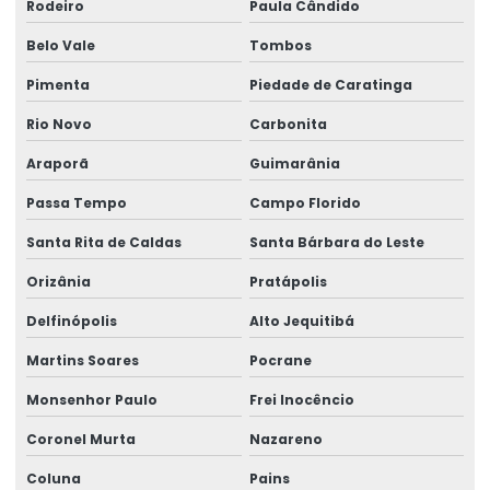
Rodeiro
Paula Cândido
Belo Vale
Tombos
Pimenta
Piedade de Caratinga
Rio Novo
Carbonita
Araporã
Guimarânia
Passa Tempo
Campo Florido
Santa Rita de Caldas
Santa Bárbara do Leste
Orizânia
Pratápolis
Delfinópolis
Alto Jequitibá
Martins Soares
Pocrane
Monsenhor Paulo
Frei Inocêncio
Coronel Murta
Nazareno
Coluna
Pains