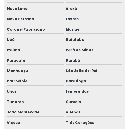
Fornecimento De Ribbon Em Grandes Quantidades
Nova Lima
Araxá
Impressão De Etiquetas Adesivas
Nova Serrana
Lavras
Impressão De Etiquetas Adesivas Personalizadas
Coronel Fabriciano
Muriaé
Impressão De Rótulos Adesivos
Ubá
Ituiutaba
Impressão De Rótulos Adesivos Personalizados
Itaúna
Pará de Minas
Impressão Rápida De Rótulos Personalizados
Paracatu
Itajubá
Impressora De Etiquetas Zebra
Manhuaçu
São João del Rei
Impressora Etiqueta Termica
Patrocínio
Caratinga
Impressora Etiqueta Zebra
Unaí
Esmeraldas
Timóteo
Curvelo
Impressora Termica
João Monlevade
Alfenas
Impressora Térmica De Etiquetas
Viçosa
Três Corações
Impressora Térmica Etiqueta