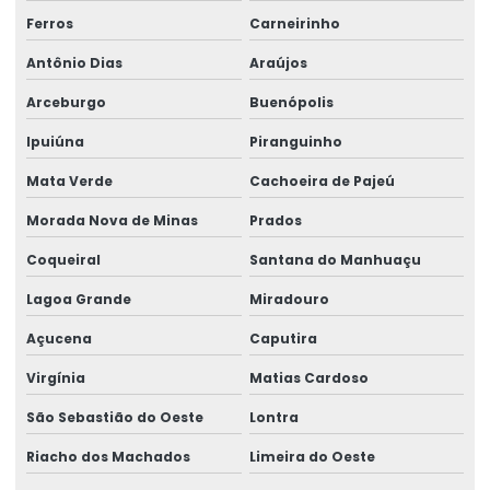
Ferros
Carneirinho
Antônio Dias
Araújos
Arceburgo
Buenópolis
Ipuiúna
Piranguinho
Mata Verde
Cachoeira de Pajeú
Morada Nova de Minas
Prados
Coqueiral
Santana do Manhuaçu
Lagoa Grande
Miradouro
Açucena
Caputira
Virgínia
Matias Cardoso
São Sebastião do Oeste
Lontra
Riacho dos Machados
Limeira do Oeste