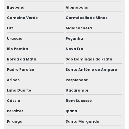
Baependi
Alpinópolis
Rótulos Para Garrafas De Bebidas
Campina Verde
Carmópolis de Minas
Rótulos Para Indústria
Luz
Malacacheta
Rótulos Para Produtos
Urucuia
Peçanha
Rótulos Para Setores Alimentícios
Rio Pomba
Nova Era
Rótulos Para Varejo Personalizados
Borda da Mata
São Domingos do Prata
Rótulos Personalizados
Padre Paraíso
Santo Antônio do Amparo
Rótulos Personalizados Para Negócios
Arinos
Resplendor
Rótulos Termo Adesivos Para Comércio
Lima Duarte
Itacarambi
Rótulos Termo Transferência
Cássia
Bom Sucesso
Perdizes
Ipaba
Piranga
Santa Margarida