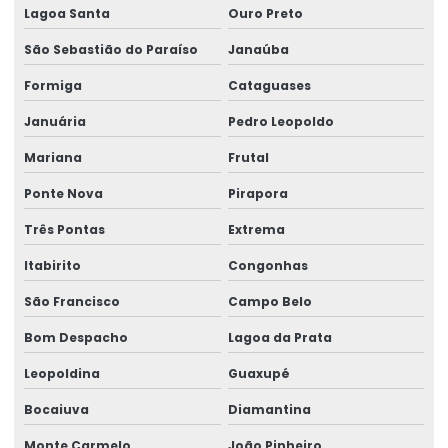
Lagoa Santa
Ouro Preto
Impressora Termica Zebra
São Sebastião do Paraíso
Janaúba
Impressora Zebra
Formiga
Cataguases
Impressora Zebra Etiqueta
Januária
Pedro Leopoldo
Mini Impressora Termica
Mariana
Frutal
Onde Comprar Etiqueta Termica Para Impressão
Ponte Nova
Pirapora
Onde Comprar Etiqueta Térmica Para Logística
Três Pontas
Extrema
Produção De Etiquetas Adesivas Personalizadas
Itabirito
Congonhas
Produção De Etiquetas Em Várias Gramaturas
São Francisco
Campo Belo
Produção De Rótulos Adesivos Personalizados
Bom Despacho
Lagoa da Prata
Leopoldina
Guaxupé
Produção Em Cartelas De Etiquetas Adesivas
Bocaiuva
Diamantina
Ribbon
Monte Carmelo
João Pinheiro