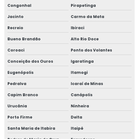
Congonhal
Pirapetinga
Jacinto
Carmo da Mata
Recreio
Ibiraci
Bueno Brandão
Alto Rio Doce
Coroaci
Ponto dos Volantes
Conceição dos Ouros
Igaratinga
Eugenópolis
Itamogi
Pedralva
Icaraí de Minas
Capim Branco
Canápolis
Urucânia
Ninheira
Porto Firme
Delta
Santa Maria de Itabira
Itaipé