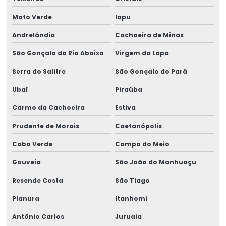
Mato Verde
Iapu
Andrelândia
Cachoeira de Minas
São Gonçalo do Rio Abaixo
Virgem da Lapa
Serra do Salitre
São Gonçalo do Pará
Ubaí
Piraúba
Carmo da Cachoeira
Estiva
Prudente de Morais
Caetanópolis
Cabo Verde
Campo do Meio
Gouveia
São João do Manhuaçu
Resende Costa
São Tiago
Planura
Itanhomi
Antônio Carlos
Juruaia