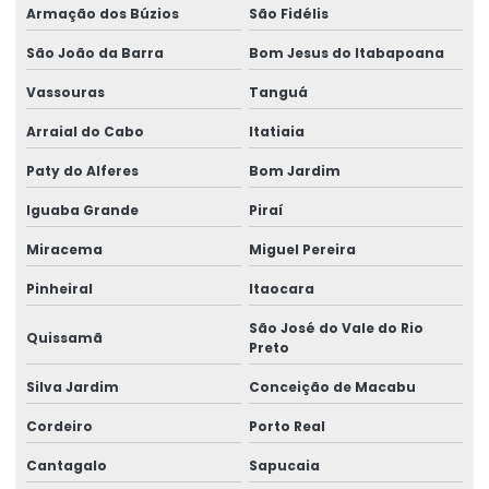
Armação dos Búzios
São Fidélis
Etiquetas Adesivas Personalizadas
São João da Barra
Bom Jesus do Itabapoana
Etiquetas Auto Adesivas Para Vários Segmentos
Vassouras
Tanguá
Etiquetas De Bopp Transparente
Arraial do Cabo
Itatiaia
Etiquetas De Papel Couchê Fosco E Brilho
Paty do Alferes
Bom Jardim
Etiquetas De Preço Para Loja
Iguaba Grande
Piraí
Etiquetas De Qualidade Com Impressão Personalizada
Miracema
Miguel Pereira
Etiquetas Eletrônicas E Impressas
Pinheiral
Itaocara
Etiquetas Em Papel Para Diversos Usos
São José do Vale do Rio
Quissamã
Preto
Etiquetas Para Brindes E Promoções
Silva Jardim
Conceição de Macabu
Etiquetas Para Classificação De Produtos
Cordeiro
Porto Real
Etiquetas Para Comércio
Cantagalo
Sapucaia