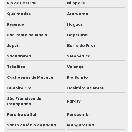
Etiquetas Adesivas Em Bopp
Rio das Ostras
Nilópolis
Etiquetas Adesivas Em Diferentes Materiais
Queimados
Araruama
Etiquetas Adesivas Em Diferentes Medidas
Resende
Itaguaí
Etiquetas Adesivas Metalizadas Para Produtos
São Pedro da Aldeia
Itaperuna
Japeri
Barra do Piraí
Etiquetas Adesivas Metalizadas Personalizadas
Saquarema
Seropédica
Etiquetas Adesivas Para Embalagens Comerciais
Três Rios
Valença
Etiquetas Adesivas Para Festas E Eventos
Cachoeiras de Macacu
Rio Bonito
Etiquetas Adesivas Para Identificação De Produtos
Guapimirim
Casimiro de Abreu
Etiquetas Adesivas Para Marcação De Produtos
São Francisco de
Paraty
Etiquetas Adesivas Para Produtos
Itabapoana
Paraíba do Sul
Paracambi
Etiquetas Adesivas Para Produtos Alimentícios
Santo Antônio de Pádua
Mangaratiba
Etiquetas Adesivas Para Roupas E Têxteis