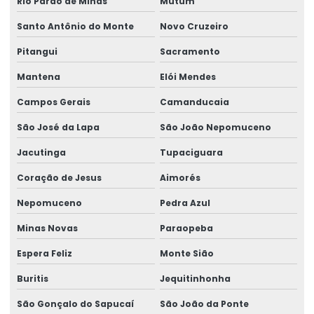
Rio Pardo de Minas
Mutum
Rótulos Adesivos
Santo Antônio do Monte
Novo Cruzeiro
Rótulos Adesivos Com Acabamento Fosco
Pitangui
Sacramento
Rótulos Adesivos Com Alta Resistência
Mantena
Elói Mendes
Rótulos Adesivos Com Cola Removível
Campos Gerais
Camanducaia
Rótulos Adesivos Com Proteção Uv
São José da Lapa
São João Nepomuceno
Rótulos Adesivos Couchê Brilho
Jacutinga
Tupaciguara
Rótulos Adesivos De Segurança
Coração de Jesus
Aimorés
Rótulos Adesivos De Segurança Alimentar
Nepomuceno
Pedra Azul
Rótulos Adesivos Em Bopp
Minas Novas
Paraopeba
Rótulos Adesivos Em Bopp Transparente
Espera Feliz
Monte Sião
Rótulos Adesivos Em Diferentes Formatos
Buritis
Jequitinhonha
São Gonçalo do Sapucaí
São João da Ponte
Rótulos Adesivos Em Diferentes Medidas