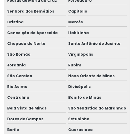
Pedras de Maria da Cruz
Fervedouro
Senhora dos Remédios
Capitólio
Cristina
Mercês
Conceição da Aparecida
Itabirinha
Chapada do Norte
Santo Antônio do Jacinto
São Romão
Virginópolis
Jordânia
Rubim
São Geraldo
Novo Oriente de Minas
Rio Acima
Divisópolis
Centralina
Bonito de Minas
Bela Vista de Minas
São Sebastião do Maranhão
Dores de Campos
Setubinha
Berilo
Guaraciaba