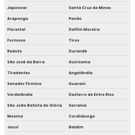
Japonvar
Santa Cruz de Minas
Araponga
Pavão
Florestal
Delfim Moreira
Formoso
Tiros
Reduto
Durandé
São José da Barra
Guiricema
Tiradentes
Angelândia
Senador Firmino
Guarani
Verdelândia
Desterro de Entre Rios
São João Batista do Glória
Serrania
Moema
Cordisburgo
Jacuí
Baldim