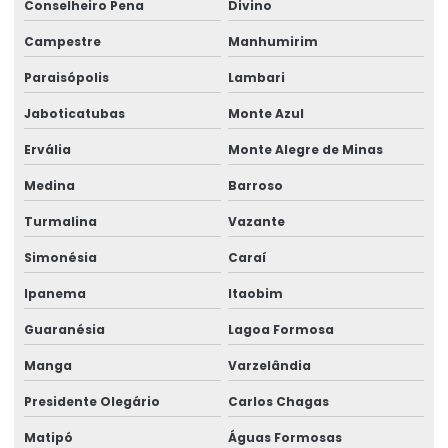
Conselheiro Pena
Divino
Rótulos De Balança Personalizados
Campestre
Manhumirim
Rótulos De Gondola Para Loja
Paraisópolis
Lambari
Rótulos De Identificação Para Produtos
Jaboticatubas
Monte Azul
Rótulos De Segurança Para Produtos
Ervália
Monte Alegre de Minas
Rótulos Em Papel Couchê
Medina
Barroso
Rótulos Especiais Para Bebidas
Turmalina
Vazante
Rótulos Metalizados Para Embalagens
Simonésia
Caraí
Rótulos Para Alimentos Congelados
Ipanema
Itaobim
Rótulos Para Congelados
Guaranésia
Lagoa Formosa
Rótulos Para Controle De Estoque
Manga
Varzelândia
Rótulos Para Embalagens De Alimentos
Presidente Olegário
Carlos Chagas
Rótulos Para Etiquetagem De Produtos
Matipó
Águas Formosas