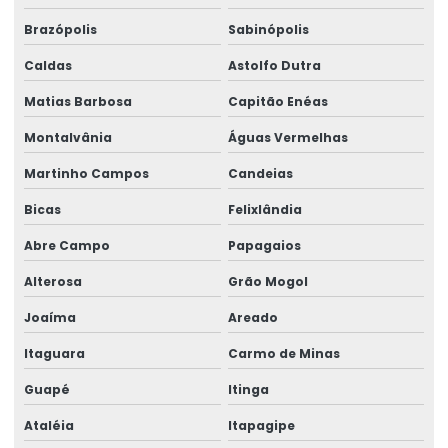
Brazópolis
Sabinópolis
Caldas
Astolfo Dutra
Matias Barbosa
Capitão Enéas
Montalvânia
Águas Vermelhas
Martinho Campos
Candeias
Bicas
Felixlândia
Abre Campo
Papagaios
Alterosa
Grão Mogol
Joaíma
Areado
Itaguara
Carmo de Minas
Guapé
Itinga
Ataléia
Itapagipe