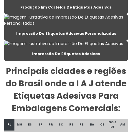
Etiqueta Lacre Personalizada Para Embalagem
Produção Em Cartelas De Etiquetas Adesivas
Etiqueta Para Alimentos Congelados
Etiqueta Para Balança Com Peso E Preço
Impressão De Etiquetas Adesivas Personalizadas
Etiqueta Para Congelados Em Supermercados
Etiqueta Para Congelados No Varejo
Impressão De Etiquetas Adesivas
Etiqueta Para Gondolas De Supermercado
Principais cidades e regiões
Etiqueta Para Produtos Congelados
do Brasil onde a I A J atende
Etiqueta Para Roupas Personalizadas
Etiqueta Promocional Para Balcão De Vendas
Etiquetas Adesivas Para
Etiqueta Reutilizável Para Varejo
Embalagens Comerciais:
Etiqueta Termica
GO e
RJ
MG
ES
SP
PR
SC
RS
PE
BA
CE
AM
Etiqueta Térmica Para Embalagens De Alimentos
DF