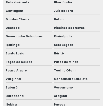
Belo Horizonte
Uberlândia
Fabricação De Etiquetas De Bopp Metalizado
Contagem
Juiz de Fora
Fabricante De Etiquetas Para Loja
Montes Claros
Betim
Fabricante De Rótulos Adesivos Personalizados
Uberaba
Ribeirão das Neves
Fabricante De Rótulos Personalizados
Governador Valadares
Divinópolis
Fornecedor De Etiqueta Balança Para Comércio
Ipatinga
Sete Lagoas
Fornecedor De Etiquetas Para Balança Comercial
Santa Luzia
Ibirité
Fornecedor De Etiquetas Para Indústria
Poços de Caldas
Patos de Minas
Fornecedor De Etiquetas Térmicas
Pouso Alegre
Teófilo Otoni
Varginha
Conselheiro Lafaiete
Fornecedor De Rótulos Adesivos Em São Paulo
Sabará
Vespasiano
Fornecedor De Rótulos Para Indústria
Barbacena
Araguari
Fornecedores De Etiquetas Térmicas Personalizadas
Itabira
Passos