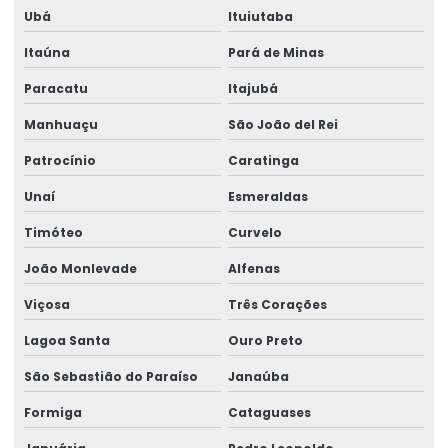
Ubá
Ituiutaba
Impressão De Rótulos Adesivos
Itaúna
Pará de Minas
Impressão De Rótulos Adesivos Personalizados
Paracatu
Itajubá
Impressão Rápida De Rótulos Personalizados
Manhuaçu
São João del Rei
Impressora De Etiquetas Zebra
Patrocínio
Caratinga
Impressora Etiqueta Termica
Unaí
Esmeraldas
Impressora Etiqueta Zebra
Timóteo
Curvelo
Impressora Termica
João Monlevade
Alfenas
Impressora Térmica De Etiquetas
Viçosa
Três Corações
Impressora Térmica Etiqueta
Lagoa Santa
Ouro Preto
Impressora Termica Zebra
São Sebastião do Paraíso
Janaúba
Impressora Zebra
Formiga
Cataguases