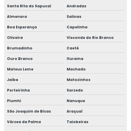
Santa Rita do Sapucaí
Andradas
Ribbon 110x450 Para Impressoras Térmicas
Almenara
Salinas
Ribbon 110x74 Alta Resistência
Boa Esperança
Capelinha
Ribbon 110x74 Para Impressão
Oliveira
Visconde do Rio Branco
Ribbon Cera Para Etiquetas
Brumadinho
Caeté
Ribbon Com Alta Resistência E Durabilidade
Ouro Branco
Iturama
Ribbon De Cera
Mateus Leme
Machado
Ribbon De Impressão
Jaíba
Matozinhos
Ribbon Misto Para Impressão
Porteirinha
Sarzedo
Ribbon Para Impressão De Código De Barras
Piumhi
Nanuque
Ribbon Resina Alta Performance
São Joaquim de Bicas
Araçuaí
Ribbons Tag Gondolas
Várzea da Palma
Taiobeiras