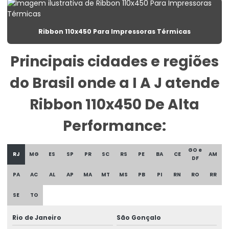
Etiqueta Para Congelados Em Supermercados
Etiqueta Para Congelados No Varejo
Ribbon 110x450 Para Impressoras Térmicas
Etiqueta Para Gondolas De Supermercado
Principais cidades e regiões
Etiqueta Para Produtos Congelados
do Brasil onde a I A J atende
Etiqueta Para Roupas Personalizadas
Ribbon 110x450 De Alta
Etiqueta Promocional Para Balcão De Vendas
Performance:
Etiqueta Reutilizável Para Varejo
Etiqueta Termica
GO e
RJ
MG
ES
SP
PR
SC
RS
PE
BA
CE
AM
DF
Etiqueta Térmica Para Embalagens De Alimentos
PA
AC
AL
AP
MA
MT
MS
PB
PI
RN
RO
RR
Etiqueta Térmica Para Impressão
SE
TO
Etiqueta Termica Para Impressora
Rio de Janeiro
São Gonçalo
Etiqueta Térmica Para Impressora Térmica