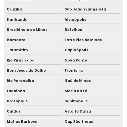
Cruzília
São João Evangelista
Itanhandu
Alvinópolis
Brasilândia de Minas
Botelhos
Itamonte
Entre Rios de Minas
Tarumirim
Capinópolis
Rio Piracicaba
Nova Ponte
Bom Jesus do Galho
Fronteira
Rio Paranaíba
Itaú de Minas
Ladainha
Maria da Fé
Brazópolis
Sabinópolis
Caldas
Astolfo Dutra
Matias Barbosa
Capitão Enéas