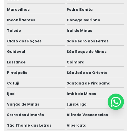
Maravilhas
Pedra Bonita
Inconfidentes
Cônego Marinho
Toledo
Iraí de Minas
Claro dos Poções
São Pedro dos Ferros
Guidoval
São Roque de Minas
Lassance
Coimbra
Pintópolis
São João do Oriente
Catuji
Santana de Pirapama
Ijaci
Imbé de Minas
Varjão de Minas
Luisburgo
Serra dos Aimorés
Alfredo Vasconcelos
São Thomé das Letras
Alpercata