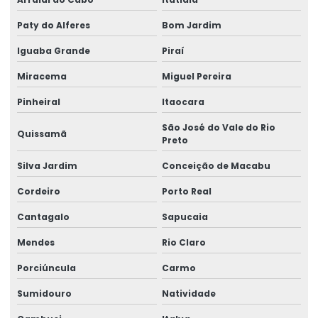
Paty do Alferes
Bom Jardim
Etiquetas De Papel Couchê Fosco E Brilho
Iguaba Grande
Piraí
Etiquetas De Preço Para Loja
Miracema
Miguel Pereira
Etiquetas De Qualidade Com Impressão Personalizada
Pinheiral
Itaocara
Etiquetas Eletrônicas E Impressas
São José do Vale do Rio
Quissamã
Etiquetas Em Papel Para Diversos Usos
Preto
Etiquetas Para Brindes E Promoções
Silva Jardim
Conceição de Macabu
Cordeiro
Porto Real
Etiquetas Para Classificação De Produtos
Cantagalo
Sapucaia
Etiquetas Para Comércio
Mendes
Rio Claro
Etiquetas Para Embalagens De Produtos
Porciúncula
Carmo
Etiquetas Para Embalagens E Produtos
Sumidouro
Natividade
Etiquetas Para Marcação De Preços