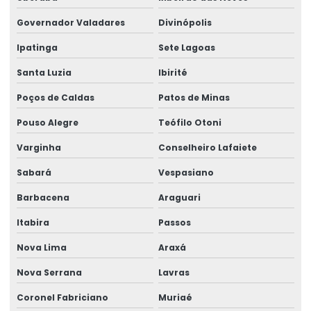
Fabricante De Rótulos Adesivos Personalizados
Governador Valadares
Divinópolis
Fabricante De Rótulos Personalizados
Ipatinga
Sete Lagoas
Fornecedor De Etiqueta Balança Para Comércio
Santa Luzia
Ibirité
Fornecedor De Etiquetas Para Balança Comercial
Poços de Caldas
Patos de Minas
Fornecedor De Etiquetas Para Indústria
Pouso Alegre
Teófilo Otoni
Fornecedor De Etiquetas Térmicas
Varginha
Conselheiro Lafaiete
Fornecedor De Rótulos Adesivos Em São Paulo
Sabará
Vespasiano
Fornecedor De Rótulos Para Indústria
Barbacena
Araguari
Fornecedores De Etiquetas Térmicas Personalizadas
Itabira
Passos
Fornecimento De Ribbon Em Grandes Quantidades
Nova Lima
Araxá
Impressão De Etiquetas Adesivas
Nova Serrana
Lavras
Coronel Fabriciano
Muriaé
Impressão De Etiquetas Adesivas Personalizadas