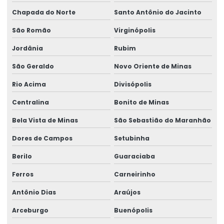
Chapada do Norte
Santo Antônio do Jacinto
São Romão
Virginópolis
Jordânia
Rubim
São Geraldo
Novo Oriente de Minas
Rio Acima
Divisópolis
Centralina
Bonito de Minas
Bela Vista de Minas
São Sebastião do Maranhão
Dores de Campos
Setubinha
Berilo
Guaraciaba
Ferros
Carneirinho
Antônio Dias
Araújos
Arceburgo
Buenópolis