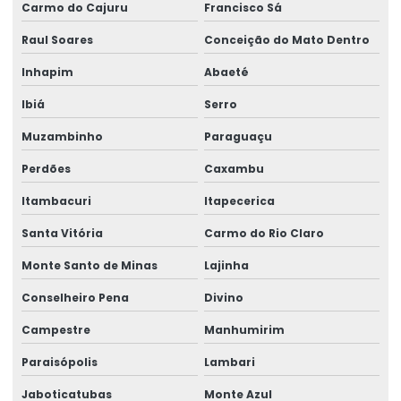
Rótulos Adesivos Para Cosméticos
Carmo do Cajuru
Francisco Sá
Rótulos Adesivos Para Empresas De Alimentos
Raul Soares
Conceição do Mato Dentro
Inhapim
Abaeté
Rótulos Adesivos Para Eventos E Festas
Ibiá
Serro
Rótulos Adesivos Para Identificação De Produtos
Muzambinho
Paraguaçu
Rótulos Adesivos Para Indústria Alimentícia
Perdões
Caxambu
Rótulos Adesivos Para Produtos De Limpeza
Itambacuri
Itapecerica
Rótulos Adesivos Personalizados
Santa Vitória
Carmo do Rio Claro
Rótulos Adesivos Transparentes Para Produtos
Monte Santo de Minas
Lajinha
Rótulos Com Acabamento Fosco
Conselheiro Pena
Divino
Rótulos De Balança Personalizados
Campestre
Manhumirim
Rótulos De Gondola Para Loja
Paraisópolis
Lambari
Rótulos De Identificação Para Produtos
Jaboticatubas
Monte Azul