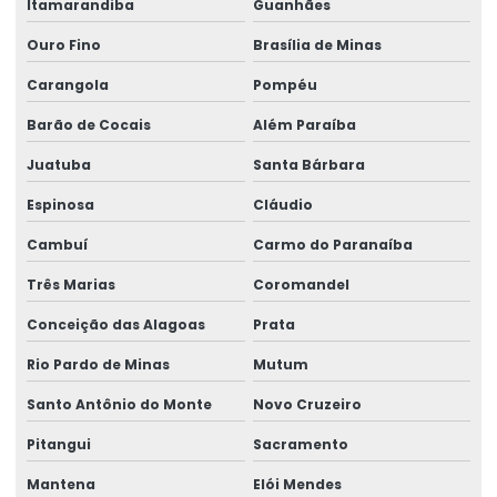
Rótulo Adesivo Para Congelados
Itamarandiba
Guanhães
Ouro Fino
Brasília de Minas
Rótulo Balança Impressora
Carangola
Pompéu
Rótulo De Preço Personalizado Para Comércio
Barão de Cocais
Além Paraíba
Rótulo Lacre Personalizado Para Produtos
Juatuba
Santa Bárbara
Rótulo Para Balcão De Vendas
Espinosa
Cláudio
Rótulo Para Produtos Congelados Em Lojas
Cambuí
Carmo do Paranaíba
Rótulo Térmico Para Embalagens
Três Marias
Coromandel
Rótulo Termo Sensível
Conceição das Alagoas
Prata
Rótulo Termo Transferência Para Impressão
Rio Pardo de Minas
Mutum
Rótulos Adesivos
Santo Antônio do Monte
Novo Cruzeiro
Rótulos Adesivos Com Acabamento Fosco
Pitangui
Sacramento
Rótulos Adesivos Com Alta Resistência
Mantena
Elói Mendes