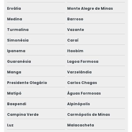
Rótulos De Segurança Para Produtos
Ervália
Monte Alegre de Minas
Rótulos Em Papel Couchê
Medina
Barroso
Turmalina
Vazante
Rótulos Especiais Para Bebidas
Simonésia
Caraí
Rótulos Metalizados Para Embalagens
Ipanema
Itaobim
Rótulos Para Alimentos Congelados
Guaranésia
Lagoa Formosa
Rótulos Para Congelados
Manga
Varzelândia
Rótulos Para Controle De Estoque
Presidente Olegário
Carlos Chagas
Rótulos Para Embalagens De Alimentos
Matipó
Águas Formosas
Rótulos Para Etiquetagem De Produtos
Baependi
Alpinópolis
Rótulos Para Garrafas De Bebidas
Campina Verde
Carmópolis de Minas
Rótulos Para Indústria
Luz
Malacacheta