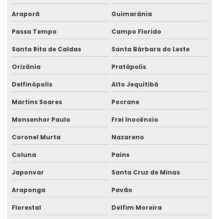
Araporã
Guimarânia
Passa Tempo
Campo Florido
Santa Rita de Caldas
Santa Bárbara do Leste
Orizânia
Pratápolis
Delfinópolis
Alto Jequitibá
Martins Soares
Pocrane
Monsenhor Paulo
Frei Inocêncio
Coronel Murta
Nazareno
Coluna
Pains
Japonvar
Santa Cruz de Minas
Araponga
Pavão
Florestal
Delfim Moreira