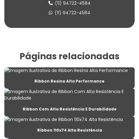
(11) 94722-4584
Etiqueta Congelado Para Alimentos
(11) 94722-4584
Etiqueta De Balança Para Comércio
Etiqueta De Identificação Para Estoque
Etiqueta De Lacre Com Personalização
Páginas relacionadas
Etiqueta De Lacre Para Produtos
Etiqueta De Lacre Personalizada Para Embalagens
Ribbon Resina Alta Performance
Etiqueta De Preço Personalizada Para Lojas
Etiqueta Lacre Para Produtos
Etiqueta Lacre Personalizada Para Embalagem
Ribbon Com Alta Resistência E Durabilidade
Etiqueta Para Alimentos Congelados
Ribbon 110x74 Alta Resistência
Etiqueta Para Balança Com Peso E Preço