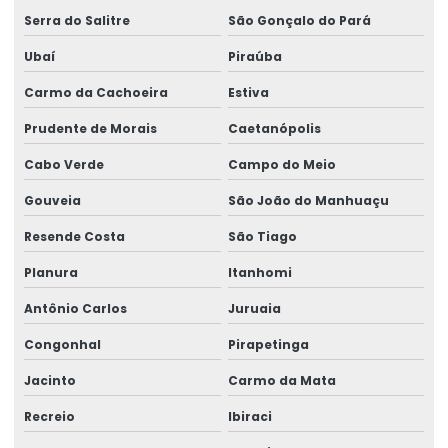
Serra do Salitre
São Gonçalo do Pará
Ubaí
Piraúba
Carmo da Cachoeira
Estiva
Prudente de Morais
Caetanópolis
Cabo Verde
Campo do Meio
Gouveia
São João do Manhuaçu
Resende Costa
São Tiago
Planura
Itanhomi
Antônio Carlos
Juruaia
Congonhal
Pirapetinga
Jacinto
Carmo da Mata
Recreio
Ibiraci