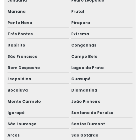
Januária
Pedro Leopoldo
Impressora Zebra Etiqueta
Mariana
Frutal
Mini Impressora Termica
Ponte Nova
Pirapora
Onde Comprar Etiqueta Termica Para Impressão
Três Pontas
Extrema
Onde Comprar Etiqueta Térmica Para Logística
Itabirito
Congonhas
Produção De Etiquetas Adesivas Personalizadas
São Francisco
Campo Belo
Produção De Etiquetas Em Várias Gramaturas
Bom Despacho
Lagoa da Prata
Produção De Rótulos Adesivos Personalizados
Leopoldina
Guaxupé
Produção Em Cartelas De Etiquetas Adesivas
Bocaiuva
Diamantina
Ribbon
Monte Carmelo
João Pinheiro
Ribbon 110x300 Cera Resina
Igarapé
Santana do Paraíso
Ribbon 110x300 Com Alta Tecnologia
São Lourenço
Santos Dumont
Ribbon 110x450 De Alta Performance
Arcos
São Gotardo