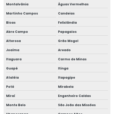
Montalvânia
Águas Vermelhas
Martinho Campos
Candeias
Bicas
Felixlândia
Abre Campo
Papagaios
Alterosa
Grão Mogol
Joaíma
Areado
Itaguara
Carmo de Minas
Guapé
Itinga
Ataléia
Itapagipe
Poté
Mirabela
Miraí
Engenheiro Caldas
Monte Belo
São João das Missões