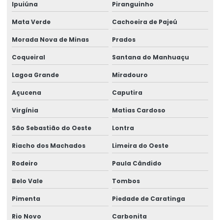
Ipuiúna
Piranguinho
Mata Verde
Cachoeira de Pajeú
Morada Nova de Minas
Prados
Coqueiral
Santana do Manhuaçu
Lagoa Grande
Miradouro
Açucena
Caputira
Virgínia
Matias Cardoso
São Sebastião do Oeste
Lontra
Riacho dos Machados
Limeira do Oeste
Rodeiro
Paula Cândido
Belo Vale
Tombos
Pimenta
Piedade de Caratinga
Rio Novo
Carbonita