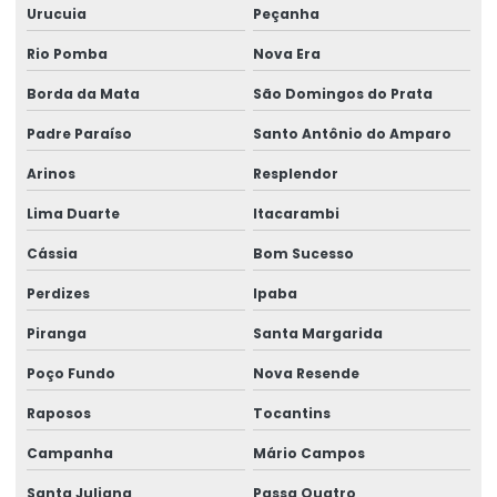
Rótulos Para Produtos
Urucuia
Peçanha
Rótulos Para Setores Alimentícios
Rio Pomba
Nova Era
Rótulos Para Varejo Personalizados
Borda da Mata
São Domingos do Prata
Padre Paraíso
Santo Antônio do Amparo
Rótulos Personalizados
Arinos
Resplendor
Rótulos Personalizados Para Negócios
Lima Duarte
Itacarambi
Rótulos Termo Adesivos Para Comércio
Cássia
Bom Sucesso
Rótulos Termo Transferência
Perdizes
Ipaba
Piranga
Santa Margarida
Poço Fundo
Nova Resende
Raposos
Tocantins
Campanha
Mário Campos
Santa Juliana
Passa Quatro