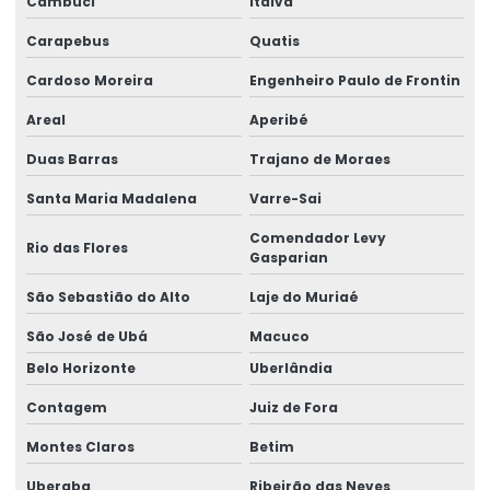
Cambuci
Italva
Etiquetas Para Produtos Alimentícios
Carapebus
Quatis
Etiquetas Para Produtos Artesanais E Industriais
Cardoso Moreira
Engenheiro Paulo de Frontin
Etiquetas Para Produtos Farmacêuticos E Cosméticos
Areal
Aperibé
Etiquetas Para Roupas Com Código De Barras
Duas Barras
Trajano de Moraes
Etiquetas Para Uso Comercial E Industrial
Santa Maria Madalena
Varre-Sai
Etiquetas Personalizadas Para Vendas Online
Comendador Levy
Rio das Flores
Gasparian
Etiquetas Proporcionais A Preços Acessíveis
São Sebastião do Alto
Laje do Muriaé
Etiquetas Resistentes À Água E Óleo
São José de Ubá
Macuco
Fabricação De Etiquetas Adesivas Personalizadas
Belo Horizonte
Uberlândia
Fabricação De Etiquetas De Bopp Metalizado
Contagem
Juiz de Fora
Montes Claros
Betim
Fabricante De Etiquetas Para Loja
Uberaba
Ribeirão das Neves