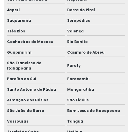
Etiquetas Adesivas Metalizadas Para Produtos
Japeri
Barra do Piraí
Etiquetas Adesivas Metalizadas Personalizadas
Saquarema
Seropédica
Etiquetas Adesivas Para Embalagens Comerciais
Três Rios
Valença
Etiquetas Adesivas Para Festas E Eventos
Cachoeiras de Macacu
Rio Bonito
Etiquetas Adesivas Para Identificação De Produtos
Guapimirim
Casimiro de Abreu
Etiquetas Adesivas Para Marcação De Produtos
São Francisco de
Paraty
Itabapoana
Etiquetas Adesivas Para Produtos
Paraíba do Sul
Paracambi
Etiquetas Adesivas Para Produtos Alimentícios
Santo Antônio de Pádua
Mangaratiba
Etiquetas Adesivas Para Roupas E Têxteis
Armação dos Búzios
São Fidélis
Etiquetas Adesivas Personalizadas
São João da Barra
Bom Jesus do Itabapoana
Etiquetas Auto Adesivas Para Vários Segmentos
Vassouras
Tanguá
Etiquetas De Bopp Transparente
Arraial do Cabo
Itatiaia