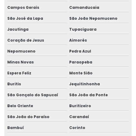
Rótulos Adesivos Com Cola Removível
Campos Gerais
Camanducaia
São José da Lapa
São João Nepomuceno
Rótulos Adesivos Com Proteção Uv
Jacutinga
Tupaciguara
Rótulos Adesivos Couchê Brilho
Coração de Jesus
Aimorés
Rótulos Adesivos De Segurança
Nepomuceno
Pedra Azul
Rótulos Adesivos De Segurança Alimentar
Minas Novas
Paraopeba
Rótulos Adesivos Em Bopp
Espera Feliz
Monte Sião
Rótulos Adesivos Em Bopp Transparente
Buritis
Jequitinhonha
Rótulos Adesivos Em Diferentes Formatos
São Gonçalo do Sapucaí
São João da Ponte
Rótulos Adesivos Em Diferentes Medidas
Belo Oriente
Buritizeiro
Rótulos Adesivos Metalizados
São João do Paraíso
Carandaí
Rótulos Adesivos Para Alimentos
Bambuí
Corinto