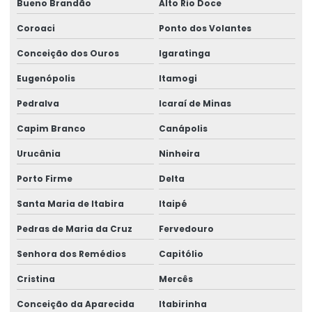
Bueno Brandão
Alto Rio Doce
Coroaci
Ponto dos Volantes
Conceição dos Ouros
Igaratinga
Eugenópolis
Itamogi
Pedralva
Icaraí de Minas
Capim Branco
Canápolis
Urucânia
Ninheira
Porto Firme
Delta
Santa Maria de Itabira
Itaipé
Pedras de Maria da Cruz
Fervedouro
Senhora dos Remédios
Capitólio
Cristina
Mercês
Conceição da Aparecida
Itabirinha