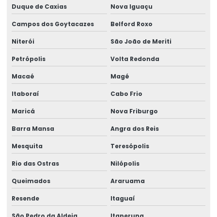
Duque de Caxias
Nova Iguaçu
Etiqueta Termo Transfer Para Impressoras
Campos dos Goytacazes
Belford Roxo
Etiquetas Adesivas
Niterói
São João de Meriti
Etiquetas Adesivas Com Acabamento Especializado
Petrópolis
Volta Redonda
Etiquetas Adesivas Couchê
Macaé
Magé
Etiquetas Adesivas Couchê Fosco
Itaboraí
Cabo Frio
Maricá
Nova Friburgo
Etiquetas Adesivas De Alta Resolução
Barra Mansa
Angra dos Reis
Etiquetas Adesivas De Impressão Digital
Mesquita
Teresópolis
Etiquetas Adesivas De Papel E Plástico
Rio das Ostras
Nilópolis
Etiquetas Adesivas Em Bopp
Queimados
Araruama
Etiquetas Adesivas Em Diferentes Materiais
Resende
Itaguaí
Etiquetas Adesivas Em Diferentes Medidas
São Pedro da Aldeia
Itaperuna