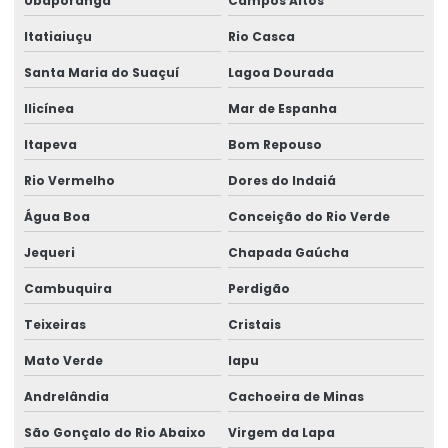
Ubaporanga
Campos Altos
Itatiaiuçu
Rio Casca
Santa Maria do Suaçuí
Lagoa Dourada
Ilicínea
Mar de Espanha
Itapeva
Bom Repouso
Rio Vermelho
Dores do Indaiá
Água Boa
Conceição do Rio Verde
Jequeri
Chapada Gaúcha
Cambuquira
Perdigão
Teixeiras
Cristais
Mato Verde
Iapu
Andrelândia
Cachoeira de Minas
São Gonçalo do Rio Abaixo
Virgem da Lapa