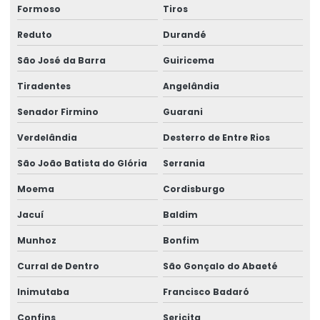
Formoso
Tiros
Reduto
Durandé
São José da Barra
Guiricema
Tiradentes
Angelândia
Senador Firmino
Guarani
Verdelândia
Desterro de Entre Rios
São João Batista do Glória
Serrania
Moema
Cordisburgo
Jacuí
Baldim
Munhoz
Bonfim
Curral de Dentro
São Gonçalo do Abaeté
Inimutaba
Francisco Badaró
Confins
Sericita