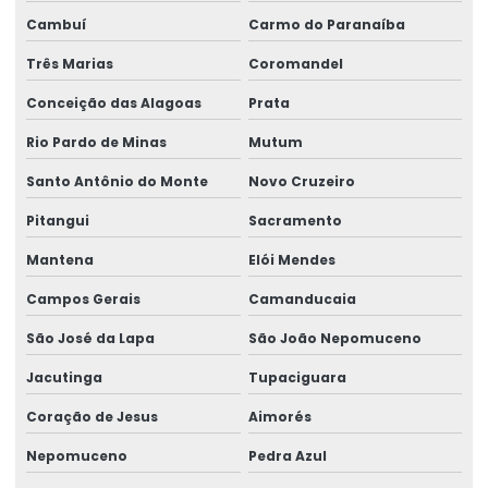
Rótulo Lacre Personalizado Para Produtos
Cambuí
Carmo do Paranaíba
Rótulo Para Balcão De Vendas
Três Marias
Coromandel
Rótulo Para Produtos Congelados Em Lojas
Conceição das Alagoas
Prata
Rótulo Térmico Para Embalagens
Rio Pardo de Minas
Mutum
Rótulo Termo Sensível
Santo Antônio do Monte
Novo Cruzeiro
Rótulo Termo Transferência Para Impressão
Pitangui
Sacramento
Mantena
Elói Mendes
Rótulos Adesivos
Campos Gerais
Camanducaia
Rótulos Adesivos Com Acabamento Fosco
São José da Lapa
São João Nepomuceno
Rótulos Adesivos Com Alta Resistência
Jacutinga
Tupaciguara
Rótulos Adesivos Com Cola Removível
Coração de Jesus
Aimorés
Rótulos Adesivos Com Proteção Uv
Nepomuceno
Pedra Azul
Rótulos Adesivos Couchê Brilho