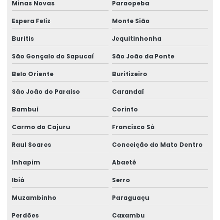
Minas Novas
Paraopeba
Rótulos Adesivos De Segurança
Espera Feliz
Monte Sião
Rótulos Adesivos De Segurança Alimentar
Buritis
Jequitinhonha
Rótulos Adesivos Em Bopp
São Gonçalo do Sapucaí
São João da Ponte
Rótulos Adesivos Em Bopp Transparente
Belo Oriente
Buritizeiro
Rótulos Adesivos Em Diferentes Formatos
São João do Paraíso
Carandaí
Rótulos Adesivos Em Diferentes Medidas
Bambuí
Corinto
Carmo do Cajuru
Francisco Sá
Rótulos Adesivos Metalizados
Raul Soares
Conceição do Mato Dentro
Rótulos Adesivos Para Alimentos
Inhapim
Abaeté
Rótulos Adesivos Para Cosméticos
Ibiá
Serro
Rótulos Adesivos Para Empresas De Alimentos
Muzambinho
Paraguaçu
Rótulos Adesivos Para Eventos E Festas
Perdões
Caxambu