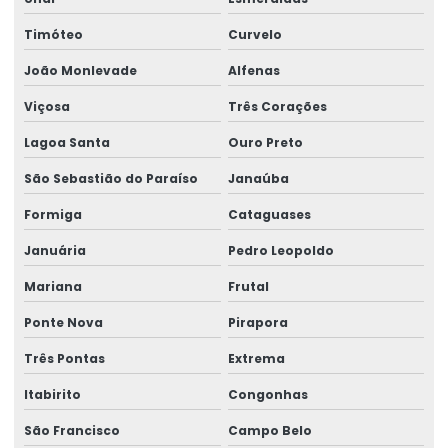
Impressora De Etiquetas Zebra
Timóteo
Curvelo
Impressora Etiqueta Termica
João Monlevade
Alfenas
Impressora Etiqueta Zebra
Viçosa
Três Corações
Impressora Termica
Lagoa Santa
Ouro Preto
São Sebastião do Paraíso
Janaúba
Impressora Térmica De Etiquetas
Formiga
Cataguases
Impressora Térmica Etiqueta
Januária
Pedro Leopoldo
Impressora Termica Zebra
Mariana
Frutal
Impressora Zebra
Ponte Nova
Pirapora
Impressora Zebra Etiqueta
Três Pontas
Extrema
Mini Impressora Termica
Itabirito
Congonhas
Onde Comprar Etiqueta Termica Para Impressão
São Francisco
Campo Belo