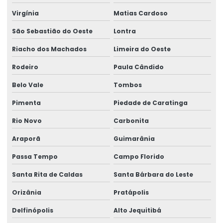
Virgínia
Matias Cardoso
São Sebastião do Oeste
Lontra
Riacho dos Machados
Limeira do Oeste
Rodeiro
Paula Cândido
Belo Vale
Tombos
Pimenta
Piedade de Caratinga
Rio Novo
Carbonita
Araporã
Guimarânia
Passa Tempo
Campo Florido
Santa Rita de Caldas
Santa Bárbara do Leste
Orizânia
Pratápolis
Delfinópolis
Alto Jequitibá