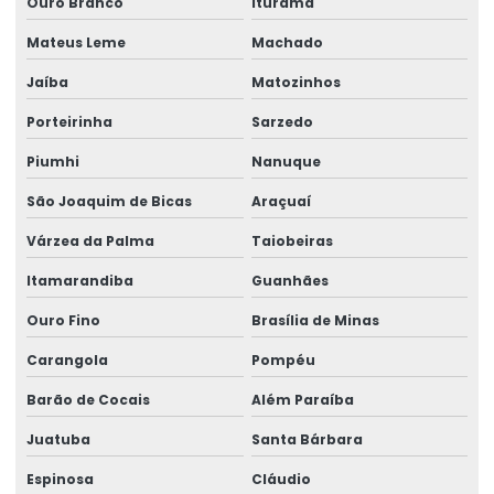
Ouro Branco
Iturama
Ribbon Cera Para Etiquetas
Mateus Leme
Machado
Ribbon Com Alta Resistência E Durabilidade
Jaíba
Matozinhos
Ribbon De Cera
Porteirinha
Sarzedo
Ribbon De Impressão
Piumhi
Nanuque
Ribbon Misto Para Impressão
São Joaquim de Bicas
Araçuaí
Várzea da Palma
Taiobeiras
Ribbon Para Impressão De Código De Barras
Itamarandiba
Guanhães
Ribbon Resina Alta Performance
Ouro Fino
Brasília de Minas
Ribbons Tag Gondolas
Carangola
Pompéu
Rótulo Adesivo Para Congelados
Barão de Cocais
Além Paraíba
Rótulo Balança Impressora
Juatuba
Santa Bárbara
Rótulo De Preço Personalizado Para Comércio
Espinosa
Cláudio