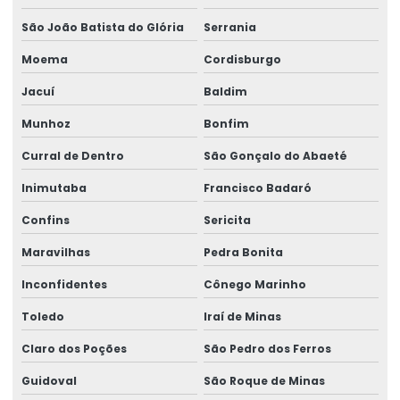
São João Batista do Glória
Serrania
Moema
Cordisburgo
Jacuí
Baldim
Munhoz
Bonfim
Curral de Dentro
São Gonçalo do Abaeté
Inimutaba
Francisco Badaró
Confins
Sericita
Maravilhas
Pedra Bonita
Inconfidentes
Cônego Marinho
Toledo
Iraí de Minas
Claro dos Poções
São Pedro dos Ferros
Guidoval
São Roque de Minas