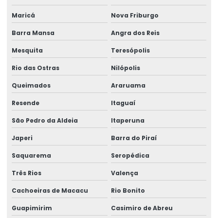
Etiquetas Adesivas Com Acabamento Especializado
Maricá
Nova Friburgo
Etiquetas Adesivas Couchê
Barra Mansa
Angra dos Reis
Etiquetas Adesivas Couchê Fosco
Mesquita
Teresópolis
Etiquetas Adesivas De Alta Resolução
Rio das Ostras
Nilópolis
Etiquetas Adesivas De Impressão Digital
Queimados
Araruama
Etiquetas Adesivas De Papel E Plástico
Resende
Itaguaí
Etiquetas Adesivas Em Bopp
São Pedro da Aldeia
Itaperuna
Etiquetas Adesivas Em Diferentes Materiais
Japeri
Barra do Piraí
Etiquetas Adesivas Em Diferentes Medidas
Saquarema
Seropédica
Etiquetas Adesivas Metalizadas Para Produtos
Três Rios
Valença
Etiquetas Adesivas Metalizadas Personalizadas
Cachoeiras de Macacu
Rio Bonito
Guapimirim
Casimiro de Abreu
Etiquetas Adesivas Para Embalagens Comerciais