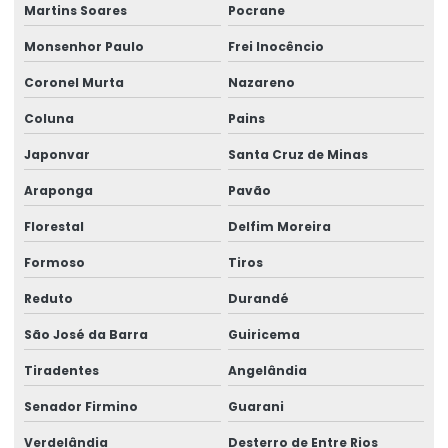
Martins Soares
Pocrane
Monsenhor Paulo
Frei Inocêncio
Coronel Murta
Nazareno
Coluna
Pains
Japonvar
Santa Cruz de Minas
Araponga
Pavão
Florestal
Delfim Moreira
Formoso
Tiros
Reduto
Durandé
São José da Barra
Guiricema
Tiradentes
Angelândia
Senador Firmino
Guarani
Verdelândia
Desterro de Entre Rios