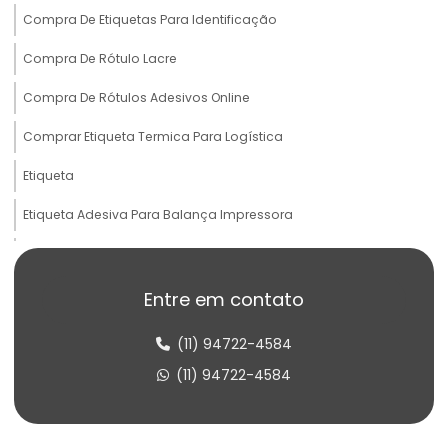
Compra De Etiquetas Para Identificação
Compra De Rótulo Lacre
Compra De Rótulos Adesivos Online
Comprar Etiqueta Termica Para Logística
Etiqueta
Etiqueta Adesiva Para Balança Impressora
Etiqueta Adesiva Para Produtos Congelados
Etiqueta Adesiva Termo Sensível
Entre em contato
Etiqueta Balança Para Peso
(11) 94722-4584
Etiqueta Congelado Para Alimentos
(11) 94722-4584
Etiqueta De Balança Para Comércio