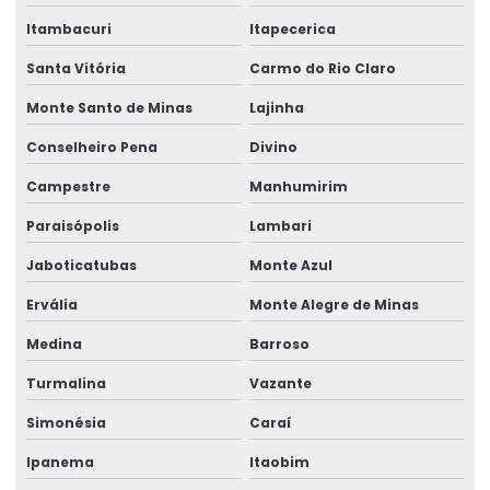
Rótulos Adesivos Para Identificação De Produtos
Itambacuri
Itapecerica
Rótulos Adesivos Para Indústria Alimentícia
Santa Vitória
Carmo do Rio Claro
Rótulos Adesivos Para Produtos De Limpeza
Monte Santo de Minas
Lajinha
Rótulos Adesivos Personalizados
Conselheiro Pena
Divino
Rótulos Adesivos Transparentes Para Produtos
Campestre
Manhumirim
Rótulos Com Acabamento Fosco
Paraisópolis
Lambari
Rótulos De Balança Personalizados
Jaboticatubas
Monte Azul
Ervália
Monte Alegre de Minas
Rótulos De Gondola Para Loja
Medina
Barroso
Rótulos De Identificação Para Produtos
Turmalina
Vazante
Rótulos De Segurança Para Produtos
Simonésia
Caraí
Rótulos Em Papel Couchê
Ipanema
Itaobim
Rótulos Especiais Para Bebidas