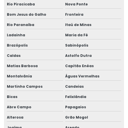
Rio Piracicaba
Nova Ponte
Bom Jesus do Galho
Fronteira
Rio Paranaíba
Itaú de Minas
Ladainha
Maria da Fé
Brazópolis
Sabinópolis
Caldas
Astolfo Dutra
Matias Barbosa
Capitão Enéas
Montalvânia
Águas Vermelhas
Martinho Campos
Candeias
Bicas
Felixlândia
Abre Campo
Papagaios
Alterosa
Grão Mogol
Joaíma
Areado