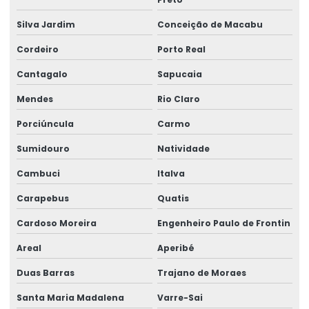
Etiquetas De Qualidade Com Impressão Personalizada
Silva Jardim
Conceição de Macabu
Etiquetas Eletrônicas E Impressas
Cordeiro
Porto Real
Etiquetas Em Papel Para Diversos Usos
Cantagalo
Sapucaia
Etiquetas Para Brindes E Promoções
Mendes
Rio Claro
Etiquetas Para Classificação De Produtos
Porciúncula
Carmo
Etiquetas Para Comércio
Sumidouro
Natividade
Etiquetas Para Embalagens De Produtos
Cambuci
Italva
Etiquetas Para Embalagens E Produtos
Carapebus
Quatis
Etiquetas Para Marcação De Preços
Cardoso Moreira
Engenheiro Paulo de Frontin
Etiquetas Para Produtos Alimentícios
Areal
Aperibé
Etiquetas Para Produtos Artesanais E Industriais
Duas Barras
Trajano de Moraes
Etiquetas Para Produtos Farmacêuticos E Cosméticos
Santa Maria Madalena
Varre-Sai