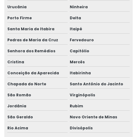
Urucânia
Ninheira
Porto Firme
Delta
Santa Maria de Itabira
Itaipé
Pedras de Maria da Cruz
Fervedouro
Senhora dos Remédios
Capitólio
Cristina
Mercês
Conceição da Aparecida
Itabirinha
Chapada do Norte
Santo Antônio do Jacinto
São Romão
Virginópolis
Jordânia
Rubim
São Geraldo
Novo Oriente de Minas
Rio Acima
Divisópolis