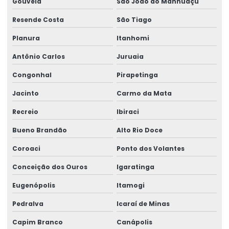
Gouveia
São João do Manhuaçu
Resende Costa
São Tiago
Planura
Itanhomi
Antônio Carlos
Juruaia
Congonhal
Pirapetinga
Jacinto
Carmo da Mata
Recreio
Ibiraci
Bueno Brandão
Alto Rio Doce
Coroaci
Ponto dos Volantes
Conceição dos Ouros
Igaratinga
Eugenópolis
Itamogi
Pedralva
Icaraí de Minas
Capim Branco
Canápolis