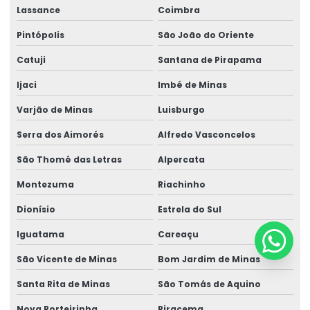
Lassance
Coimbra
Pintópolis
São João do Oriente
Catuji
Santana de Pirapama
Ijaci
Imbé de Minas
Varjão de Minas
Luisburgo
Serra dos Aimorés
Alfredo Vasconcelos
São Thomé das Letras
Alpercata
Montezuma
Riachinho
Dionísio
Estrela do Sul
Iguatama
Careaçu
São Vicente de Minas
Bom Jardim de Minas
Santa Rita de Minas
São Tomás de Aquino
Nova Porteirinha
Piracema