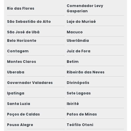
Comendador Levy
Etiquetas Para Roupas Com Código De Barras
Rio das Flores
Gasparian
Etiquetas Para Uso Comercial E Industrial
São Sebastião do Alto
Laje do Muriaé
Etiquetas Personalizadas Para Vendas Online
São José de Ubá
Macuco
Belo Horizonte
Uberlândia
Etiquetas Proporcionais A Preços Acessíveis
Contagem
Juiz de Fora
Etiquetas Resistentes À Água E Óleo
Montes Claros
Betim
Fabricação De Etiquetas Adesivas Personalizadas
Uberaba
Ribeirão das Neves
Fabricação De Etiquetas De Bopp Metalizado
Governador Valadares
Divinópolis
Fabricante De Etiquetas Para Loja
Ipatinga
Sete Lagoas
Fabricante De Rótulos Adesivos Personalizados
Santa Luzia
Ibirité
Fabricante De Rótulos Personalizados
Poços de Caldas
Patos de Minas
Fornecedor De Etiqueta Balança Para Comércio
Pouso Alegre
Teófilo Otoni