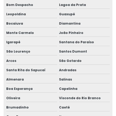
Onde Comprar Etiqueta Térmica Para Logística
Bom Despacho
Lagoa da Prata
Produção De Etiquetas Adesivas Personalizadas
Leopoldina
Guaxupé
Produção De Etiquetas Em Várias Gramaturas
Bocaiuva
Diamantina
Produção De Rótulos Adesivos Personalizados
Monte Carmelo
João Pinheiro
Produção Em Cartelas De Etiquetas Adesivas
Igarapé
Santana do Paraíso
São Lourenço
Santos Dumont
Ribbon
Arcos
São Gotardo
Ribbon 110x300 Cera Resina
Santa Rita do Sapucaí
Andradas
Ribbon 110x300 Com Alta Tecnologia
Almenara
Salinas
Ribbon 110x450 De Alta Performance
Boa Esperança
Capelinha
Ribbon 110x450 Para Impressoras Térmicas
Oliveira
Visconde do Rio Branco
Ribbon 110x74 Alta Resistência
Brumadinho
Caeté
Ribbon 110x74 Para Impressão