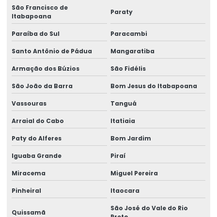
São Francisco de
Etiquetas Adesivas Para Festas E Eventos
Paraty
Itabapoana
Etiquetas Adesivas Para Identificação De Produtos
Paraíba do Sul
Paracambi
Etiquetas Adesivas Para Marcação De Produtos
Santo Antônio de Pádua
Mangaratiba
Etiquetas Adesivas Para Produtos
Armação dos Búzios
São Fidélis
Etiquetas Adesivas Para Produtos Alimentícios
São João da Barra
Bom Jesus do Itabapoana
Vassouras
Tanguá
Etiquetas Adesivas Para Roupas E Têxteis
Arraial do Cabo
Itatiaia
Etiquetas Adesivas Personalizadas
Paty do Alferes
Bom Jardim
Etiquetas Auto Adesivas Para Vários Segmentos
Iguaba Grande
Piraí
Etiquetas De Bopp Transparente
Miracema
Miguel Pereira
Etiquetas De Papel Couchê Fosco E Brilho
Pinheiral
Itaocara
Etiquetas De Preço Para Loja
São José do Vale do Rio
Quissamã
Preto