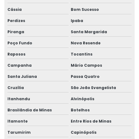
Rótulos Personalizados
Cássia
Bom Sucesso
Rótulos Personalizados Para Negócios
Perdizes
Ipaba
Rótulos Termo Adesivos Para Comércio
Piranga
Santa Margarida
Rótulos Termo Transferência
Poço Fundo
Nova Resende
Raposos
Tocantins
Campanha
Mário Campos
Santa Juliana
Passa Quatro
Cruzília
São João Evangelista
Itanhandu
Alvinópolis
Brasilândia de Minas
Botelhos
Itamonte
Entre Rios de Minas
Tarumirim
Capinópolis