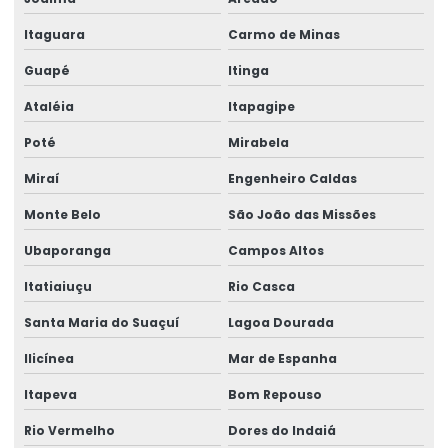
Itaguara
Carmo de Minas
Guapé
Itinga
Ataléia
Itapagipe
Poté
Mirabela
Miraí
Engenheiro Caldas
Monte Belo
São João das Missões
Ubaporanga
Campos Altos
Itatiaiuçu
Rio Casca
Santa Maria do Suaçuí
Lagoa Dourada
Ilicínea
Mar de Espanha
Itapeva
Bom Repouso
Rio Vermelho
Dores do Indaiá