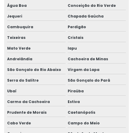
Água Boa
Conceição do Rio Verde
Jequeri
Chapada Gaúcha
Cambuquira
Perdigão
Teixeiras
Cristais
Mato Verde
Iapu
Andrelândia
Cachoeira de Minas
São Gonçalo do Rio Abaixo
Virgem da Lapa
Serra do Salitre
São Gonçalo do Pará
Ubaí
Piraúba
Carmo da Cachoeira
Estiva
Prudente de Morais
Caetanópolis
Cabo Verde
Campo do Meio