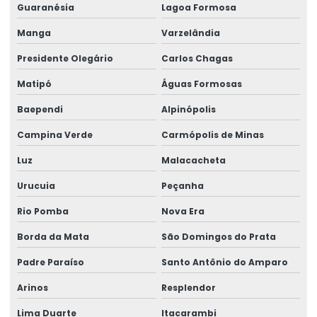
Guaranésia
Lagoa Formosa
Rótulos Metalizados Para Embalagens
Manga
Varzelândia
Rótulos Para Alimentos Congelados
Presidente Olegário
Carlos Chagas
Rótulos Para Congelados
Matipó
Águas Formosas
Rótulos Para Controle De Estoque
Baependi
Alpinópolis
Rótulos Para Embalagens De Alimentos
Campina Verde
Carmópolis de Minas
Rótulos Para Etiquetagem De Produtos
Luz
Malacacheta
Rótulos Para Garrafas De Bebidas
Urucuia
Peçanha
Rio Pomba
Nova Era
Rótulos Para Indústria
Borda da Mata
São Domingos do Prata
Rótulos Para Produtos
Padre Paraíso
Santo Antônio do Amparo
Rótulos Para Setores Alimentícios
Arinos
Resplendor
Rótulos Para Varejo Personalizados
Lima Duarte
Itacarambi