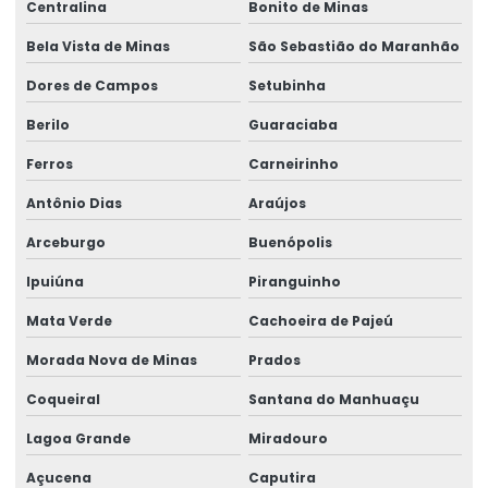
Centralina
Bonito de Minas
Bela Vista de Minas
São Sebastião do Maranhão
Dores de Campos
Setubinha
Berilo
Guaraciaba
Ferros
Carneirinho
Antônio Dias
Araújos
Arceburgo
Buenópolis
Ipuiúna
Piranguinho
Mata Verde
Cachoeira de Pajeú
Morada Nova de Minas
Prados
Coqueiral
Santana do Manhuaçu
Lagoa Grande
Miradouro
Açucena
Caputira