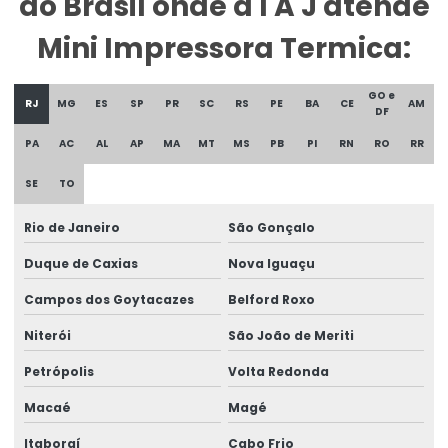
do Brasil onde a I A J atende
Etiqueta Para Produtos Congelados
Mini Impressora Termica:
Etiqueta Para Roupas Personalizadas
GO e
Etiqueta Promocional Para Balcão De Vendas
RJ
MG
ES
SP
PR
SC
RS
PE
BA
CE
AM
DF
Etiqueta Reutilizável Para Varejo
PA
AC
AL
AP
MA
MT
MS
PB
PI
RN
RO
RR
Etiqueta Termica
SE
TO
Etiqueta Térmica Para Embalagens De Alimentos
Rio de Janeiro
São Gonçalo
Etiqueta Térmica Para Impressão
Duque de Caxias
Nova Iguaçu
Etiqueta Termica Para Impressora
Campos dos Goytacazes
Belford Roxo
Etiqueta Térmica Para Impressora Térmica
Niterói
São João de Meriti
Etiqueta Termo Transfer Para Impressoras
Petrópolis
Volta Redonda
Macaé
Magé
Etiquetas Adesivas
Itaboraí
Cabo Frio