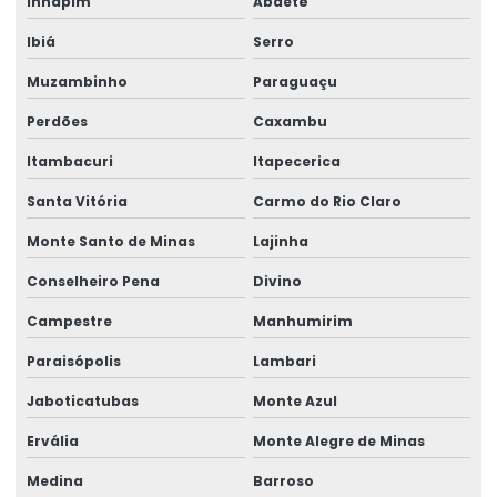
Inhapim
Abaeté
Rótulos Adesivos Para Identificação De Produtos
Ibiá
Serro
Rótulos Adesivos Para Indústria Alimentícia
Muzambinho
Paraguaçu
Rótulos Adesivos Para Produtos De Limpeza
Perdões
Caxambu
Rótulos Adesivos Personalizados
Itambacuri
Itapecerica
Rótulos Adesivos Transparentes Para Produtos
Santa Vitória
Carmo do Rio Claro
Rótulos Com Acabamento Fosco
Monte Santo de Minas
Lajinha
Conselheiro Pena
Divino
Rótulos De Balança Personalizados
Campestre
Manhumirim
Rótulos De Gondola Para Loja
Paraisópolis
Lambari
Rótulos De Identificação Para Produtos
Jaboticatubas
Monte Azul
Rótulos De Segurança Para Produtos
Ervália
Monte Alegre de Minas
Rótulos Em Papel Couchê
Medina
Barroso