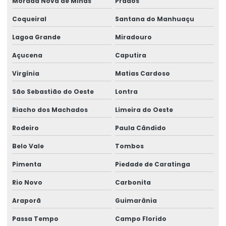
Morada Nova de Minas
Prados
Coqueiral
Santana do Manhuaçu
Lagoa Grande
Miradouro
Açucena
Caputira
Virgínia
Matias Cardoso
São Sebastião do Oeste
Lontra
Riacho dos Machados
Limeira do Oeste
Rodeiro
Paula Cândido
Belo Vale
Tombos
Pimenta
Piedade de Caratinga
Rio Novo
Carbonita
Araporã
Guimarânia
Passa Tempo
Campo Florido