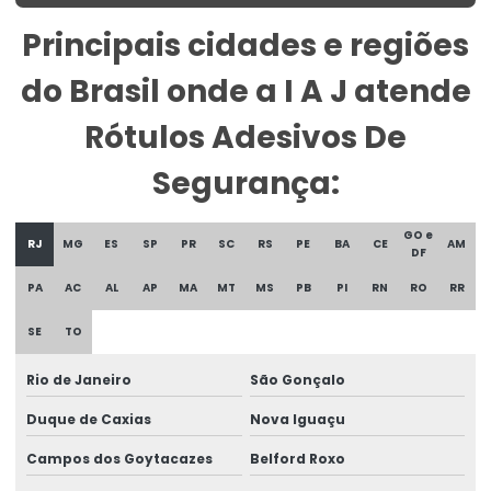
Principais cidades e regiões
Etiqueta Para Produtos Congelados
do Brasil onde a I A J atende
Etiqueta Para Roupas Personalizadas
Etiqueta Promocional Para Balcão De Vendas
Rótulos Adesivos De
Etiqueta Reutilizável Para Varejo
Segurança:
Etiqueta Termica
GO e
RJ
MG
ES
SP
PR
SC
RS
PE
BA
CE
AM
Etiqueta Térmica Para Embalagens De Alimentos
DF
PA
AC
AL
AP
MA
MT
MS
PB
PI
RN
RO
RR
Etiqueta Térmica Para Impressão
SE
TO
Etiqueta Termica Para Impressora
Etiqueta Térmica Para Impressora Térmica
Rio de Janeiro
São Gonçalo
Duque de Caxias
Nova Iguaçu
Etiqueta Termo Transfer Para Impressoras
Campos dos Goytacazes
Belford Roxo
Etiquetas Adesivas