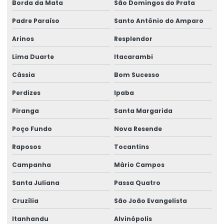
Borda da Mata
São Domingos do Prata
Rótulos Personalizados
Padre Paraíso
Santo Antônio do Amparo
Rótulos Personalizados Para Negócios
Arinos
Resplendor
Rótulos Termo Adesivos Para Comércio
Lima Duarte
Itacarambi
Rótulos Termo Transferência
Cássia
Bom Sucesso
Perdizes
Ipaba
Piranga
Santa Margarida
Poço Fundo
Nova Resende
Raposos
Tocantins
Campanha
Mário Campos
Santa Juliana
Passa Quatro
Cruzília
São João Evangelista
Itanhandu
Alvinópolis