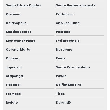
Santa Rita de Caldas
Santa Bárbara do Leste
Orizânia
Pratápolis
Delfinópolis
Alto Jequitibá
Martins Soares
Pocrane
Monsenhor Paulo
Frei Inocêncio
Coronel Murta
Nazareno
Coluna
Pains
Japonvar
Santa Cruz de Minas
Araponga
Pavão
Florestal
Delfim Moreira
Formoso
Tiros
Reduto
Durandé