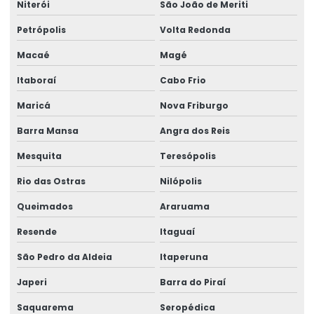
Niterói
São João de Meriti
Etiquetas Adesivas Com Acabamento Especializado
Petrópolis
Volta Redonda
Etiquetas Adesivas Couchê
Macaé
Magé
Etiquetas Adesivas Couchê Fosco
Itaboraí
Cabo Frio
Etiquetas Adesivas De Alta Resolução
Maricá
Nova Friburgo
Etiquetas Adesivas De Impressão Digital
Barra Mansa
Angra dos Reis
Etiquetas Adesivas De Papel E Plástico
Mesquita
Teresópolis
Etiquetas Adesivas Em Bopp
Rio das Ostras
Nilópolis
Etiquetas Adesivas Em Diferentes Materiais
Queimados
Araruama
Etiquetas Adesivas Em Diferentes Medidas
Resende
Itaguaí
Etiquetas Adesivas Metalizadas Para Produtos
São Pedro da Aldeia
Itaperuna
Japeri
Barra do Piraí
Etiquetas Adesivas Metalizadas Personalizadas
Saquarema
Seropédica
Etiquetas Adesivas Para Embalagens Comerciais