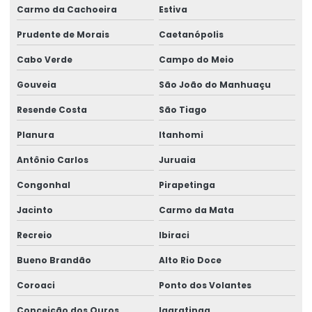
Carmo da Cachoeira
Estiva
Prudente de Morais
Caetanópolis
Cabo Verde
Campo do Meio
Gouveia
São João do Manhuaçu
Resende Costa
São Tiago
Planura
Itanhomi
Antônio Carlos
Juruaia
Congonhal
Pirapetinga
Jacinto
Carmo da Mata
Recreio
Ibiraci
Bueno Brandão
Alto Rio Doce
Coroaci
Ponto dos Volantes
Conceição dos Ouros
Igaratinga