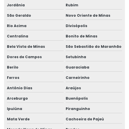
Jordânia
Rubim
São Geraldo
Novo Oriente de Minas
Rio Acima
Divisópolis
Centralina
Bonito de Minas
Bela Vista de Minas
São Sebastião do Maranhão
Dores de Campos
Setubinha
Berilo
Guaraciaba
Ferros
Carneirinho
Antônio Dias
Araújos
Arceburgo
Buenópolis
Ipuiúna
Piranguinho
Mata Verde
Cachoeira de Pajeú