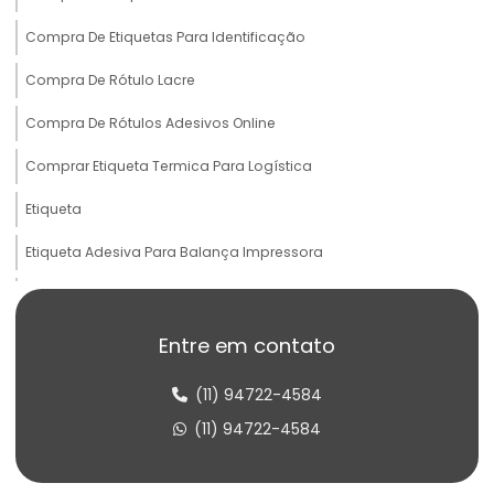
Compra De Etiquetas Para Identificação
Compra De Rótulo Lacre
Compra De Rótulos Adesivos Online
Comprar Etiqueta Termica Para Logística
Etiqueta
Etiqueta Adesiva Para Balança Impressora
Etiqueta Adesiva Para Produtos Congelados
Etiqueta Adesiva Termo Sensível
Entre em contato
Etiqueta Balança Para Peso
(11) 94722-4584
Etiqueta Congelado Para Alimentos
(11) 94722-4584
Etiqueta De Balança Para Comércio