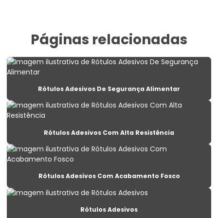
Etiqueta De Identificação Para Estoque
Etiqueta De Lacre Com Personalização
Páginas relacionadas
Etiqueta De Lacre Para Produtos
Etiqueta De Lacre Personalizada Para Embalagens
Etiqueta De Preço Personalizada Para Lojas
Rótulos Adesivos De Segurança Alimentar
Etiqueta Lacre Para Produtos
Etiqueta Lacre Personalizada Para Embalagem
Rótulos Adesivos Com Alta Resistência
Etiqueta Para Alimentos Congelados
Etiqueta Para Balança Com Peso E Preço
Rótulos Adesivos Com Acabamento Fosco
Etiqueta Para Congelados Em Supermercados
Etiqueta Para Congelados No Varejo
Rótulos Adesivos
Etiqueta Para Gondolas De Supermercado