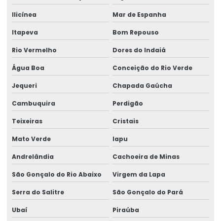
Ilicínea
Mar de Espanha
Itapeva
Bom Repouso
Rio Vermelho
Dores do Indaiá
Água Boa
Conceição do Rio Verde
Jequeri
Chapada Gaúcha
Cambuquira
Perdigão
Teixeiras
Cristais
Mato Verde
Iapu
Andrelândia
Cachoeira de Minas
São Gonçalo do Rio Abaixo
Virgem da Lapa
Serra do Salitre
São Gonçalo do Pará
Ubaí
Piraúba