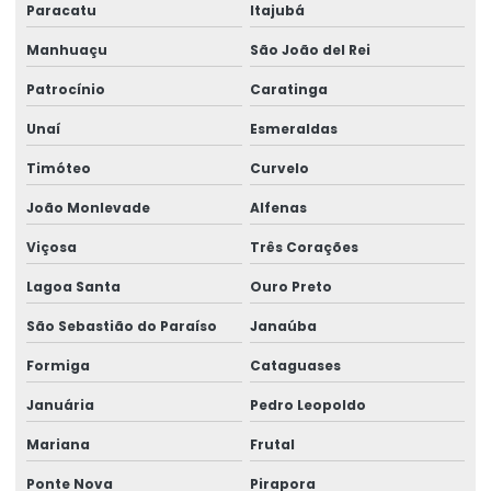
Paracatu
Itajubá
Impressora De Etiquetas Zebra
Manhuaçu
São João del Rei
Impressora Etiqueta Termica
Patrocínio
Caratinga
Impressora Etiqueta Zebra
Unaí
Esmeraldas
Timóteo
Curvelo
Impressora Termica
João Monlevade
Alfenas
Impressora Térmica De Etiquetas
Viçosa
Três Corações
Impressora Térmica Etiqueta
Lagoa Santa
Ouro Preto
Impressora Termica Zebra
São Sebastião do Paraíso
Janaúba
Impressora Zebra
Formiga
Cataguases
Impressora Zebra Etiqueta
Januária
Pedro Leopoldo
Mini Impressora Termica
Mariana
Frutal
Onde Comprar Etiqueta Termica Para Impressão
Ponte Nova
Pirapora