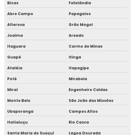
Bicas
Felixlândia
Abre Campo
Papagaios
Alterosa
Grão Mogol
Joaíma
Areado
Itaguara
Carmo de Minas
Guapé
Itinga
Ataléia
Itapagipe
Poté
Mirabela
Miraí
Engenheiro Caldas
Monte Belo
São João das Missões
Ubaporanga
Campos Altos
Itatiaiuçu
Rio Casca
Santa Maria do Suaçuí
Lagoa Dourada