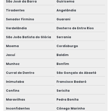
São José da Barra
Guiricema
Tiradentes
Angelândia
Senador Firmino
Guarani
Verdelândia
Desterro de Entre Rios
São João Batista do Glória
Serrania
Moema
Cordisburgo
Jacuí
Baldim
Munhoz
Bonfim
Curral de Dentro
São Gonçalo do Abaeté
Inimutaba
Francisco Badaró
Confins
Sericita
Maravilhas
Pedra Bonita
Inconfidentes
Cônego Marinho