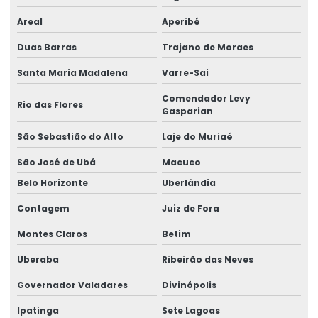
Areal
Aperibé
Etiquetas Para Roupas Com Código De Barras
Duas Barras
Trajano de Moraes
Etiquetas Para Uso Comercial E Industrial
Santa Maria Madalena
Varre-Sai
Etiquetas Personalizadas Para Vendas Online
Comendador Levy
Rio das Flores
Etiquetas Proporcionais A Preços Acessíveis
Gasparian
Etiquetas Resistentes À Água E Óleo
São Sebastião do Alto
Laje do Muriaé
São José de Ubá
Macuco
Fabricação De Etiquetas Adesivas Personalizadas
Belo Horizonte
Uberlândia
Fabricação De Etiquetas De Bopp Metalizado
Contagem
Juiz de Fora
Fabricante De Etiquetas Para Loja
Montes Claros
Betim
Fabricante De Rótulos Adesivos Personalizados
Uberaba
Ribeirão das Neves
Fabricante De Rótulos Personalizados
Governador Valadares
Divinópolis
Fornecedor De Etiqueta Balança Para Comércio
Ipatinga
Sete Lagoas