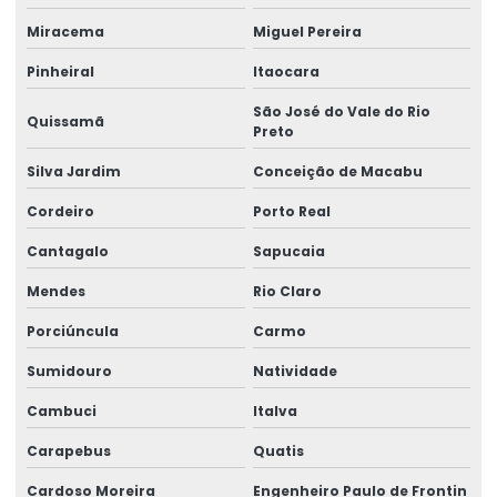
Etiquetas De Qualidade Com Impressão Personalizada
Miracema
Miguel Pereira
Etiquetas Eletrônicas E Impressas
Pinheiral
Itaocara
Etiquetas Em Papel Para Diversos Usos
São José do Vale do Rio
Quissamã
Preto
Etiquetas Para Brindes E Promoções
Silva Jardim
Conceição de Macabu
Etiquetas Para Classificação De Produtos
Cordeiro
Porto Real
Etiquetas Para Comércio
Cantagalo
Sapucaia
Etiquetas Para Embalagens De Produtos
Mendes
Rio Claro
Etiquetas Para Embalagens E Produtos
Porciúncula
Carmo
Etiquetas Para Marcação De Preços
Sumidouro
Natividade
Etiquetas Para Produtos Alimentícios
Cambuci
Italva
Etiquetas Para Produtos Artesanais E Industriais
Carapebus
Quatis
Cardoso Moreira
Engenheiro Paulo de Frontin
Etiquetas Para Produtos Farmacêuticos E Cosméticos