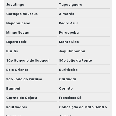
Rótulos Adesivos Couchê Brilho
Jacutinga
Tupaciguara
Rótulos Adesivos De Segurança
Coração de Jesus
Aimorés
Rótulos Adesivos De Segurança Alimentar
Nepomuceno
Pedra Azul
Rótulos Adesivos Em Bopp
Minas Novas
Paraopeba
Rótulos Adesivos Em Bopp Transparente
Espera Feliz
Monte Sião
Rótulos Adesivos Em Diferentes Formatos
Buritis
Jequitinhonha
São Gonçalo do Sapucaí
São João da Ponte
Rótulos Adesivos Em Diferentes Medidas
Belo Oriente
Buritizeiro
Rótulos Adesivos Metalizados
São João do Paraíso
Carandaí
Rótulos Adesivos Para Alimentos
Bambuí
Corinto
Rótulos Adesivos Para Cosméticos
Carmo do Cajuru
Francisco Sá
Rótulos Adesivos Para Empresas De Alimentos
Raul Soares
Conceição do Mato Dentro
Rótulos Adesivos Para Eventos E Festas