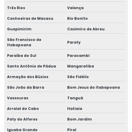
Três Rios
Valença
Etiquetas Adesivas Para Festas E Eventos
Cachoeiras de Macacu
Rio Bonito
Etiquetas Adesivas Para Identificação De Produtos
Guapimirim
Casimiro de Abreu
Etiquetas Adesivas Para Marcação De Produtos
São Francisco de
Paraty
Etiquetas Adesivas Para Produtos
Itabapoana
Paraíba do Sul
Paracambi
Etiquetas Adesivas Para Produtos Alimentícios
Santo Antônio de Pádua
Mangaratiba
Etiquetas Adesivas Para Roupas E Têxteis
Armação dos Búzios
São Fidélis
Etiquetas Adesivas Personalizadas
São João da Barra
Bom Jesus do Itabapoana
Etiquetas Auto Adesivas Para Vários Segmentos
Vassouras
Tanguá
Etiquetas De Bopp Transparente
Arraial do Cabo
Itatiaia
Etiquetas De Papel Couchê Fosco E Brilho
Paty do Alferes
Bom Jardim
Etiquetas De Preço Para Loja
Iguaba Grande
Piraí