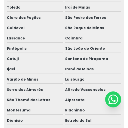
Toledo
Iraí de Minas
Claro dos Poções
São Pedro dos Ferros
Guidoval
São Roque de Minas
Lassance
Coimbra
Pintópolis
São João do Oriente
Catuji
Santana de Pirapama
Ijaci
Imbé de Minas
Varjão de Minas
Luisburgo
Serra dos Aimorés
Alfredo Vasconcelos
São Thomé das Letras
Alpercata
Montezuma
Riachinho
Dionísio
Estrela do Sul