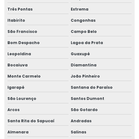
Onde Comprar Etiqueta Térmica Para Logística
Três Pontas
Extrema
Produção De Etiquetas Adesivas Personalizadas
Itabirito
Congonhas
Produção De Etiquetas Em Várias Gramaturas
São Francisco
Campo Belo
Produção De Rótulos Adesivos Personalizados
Bom Despacho
Lagoa da Prata
Leopoldina
Guaxupé
Produção Em Cartelas De Etiquetas Adesivas
Bocaiuva
Diamantina
Ribbon
Monte Carmelo
João Pinheiro
Ribbon 110x300 Cera Resina
Igarapé
Santana do Paraíso
Ribbon 110x300 Com Alta Tecnologia
São Lourenço
Santos Dumont
Ribbon 110x450 De Alta Performance
Arcos
São Gotardo
Ribbon 110x450 Para Impressoras Térmicas
Santa Rita do Sapucaí
Andradas
Ribbon 110x74 Alta Resistência
Almenara
Salinas
Ribbon 110x74 Para Impressão