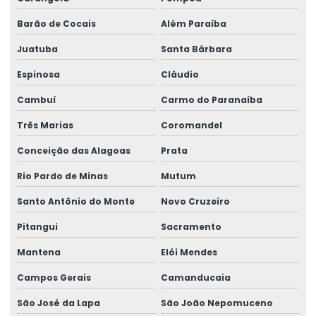
Rótulo Lacre Personalizado Para Produtos
Barão de Cocais
Além Paraíba
Rótulo Para Balcão De Vendas
Juatuba
Santa Bárbara
Rótulo Para Produtos Congelados Em Lojas
Espinosa
Cláudio
Rótulo Térmico Para Embalagens
Cambuí
Carmo do Paranaíba
Rótulo Termo Sensível
Três Marias
Coromandel
Conceição das Alagoas
Prata
Rótulo Termo Transferência Para Impressão
Rio Pardo de Minas
Mutum
Rótulos Adesivos
Santo Antônio do Monte
Novo Cruzeiro
Rótulos Adesivos Com Acabamento Fosco
Pitangui
Sacramento
Rótulos Adesivos Com Alta Resistência
Mantena
Elói Mendes
Rótulos Adesivos Com Cola Removível
Campos Gerais
Camanducaia
Rótulos Adesivos Com Proteção Uv
São José da Lapa
São João Nepomuceno