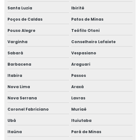
Fornecedor De Etiquetas Para Balança Comercial
Santa Luzia
Ibirité
Fornecedor De Etiquetas Para Indústria
Poços de Caldas
Patos de Minas
Fornecedor De Etiquetas Térmicas
Pouso Alegre
Teófilo Otoni
Varginha
Conselheiro Lafaiete
Fornecedor De Rótulos Adesivos Em São Paulo
Sabará
Vespasiano
Fornecedor De Rótulos Para Indústria
Barbacena
Araguari
Fornecedores De Etiquetas Térmicas Personalizadas
Itabira
Passos
Fornecimento De Ribbon Em Grandes Quantidades
Nova Lima
Araxá
Impressão De Etiquetas Adesivas
Nova Serrana
Lavras
Impressão De Etiquetas Adesivas Personalizadas
Coronel Fabriciano
Muriaé
Impressão De Rótulos Adesivos
Ubá
Ituiutaba
Impressão De Rótulos Adesivos Personalizados
Itaúna
Pará de Minas
Impressão Rápida De Rótulos Personalizados