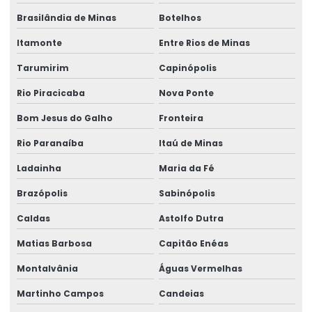
Brasilândia de Minas
Botelhos
Itamonte
Entre Rios de Minas
Tarumirim
Capinópolis
Rio Piracicaba
Nova Ponte
Bom Jesus do Galho
Fronteira
Rio Paranaíba
Itaú de Minas
Ladainha
Maria da Fé
Brazópolis
Sabinópolis
Caldas
Astolfo Dutra
Matias Barbosa
Capitão Enéas
Montalvânia
Águas Vermelhas
Martinho Campos
Candeias