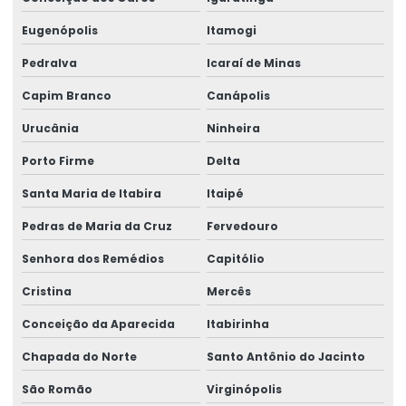
Eugenópolis
Itamogi
Pedralva
Icaraí de Minas
Capim Branco
Canápolis
Urucânia
Ninheira
Porto Firme
Delta
Santa Maria de Itabira
Itaipé
Pedras de Maria da Cruz
Fervedouro
Senhora dos Remédios
Capitólio
Cristina
Mercês
Conceição da Aparecida
Itabirinha
Chapada do Norte
Santo Antônio do Jacinto
São Romão
Virginópolis