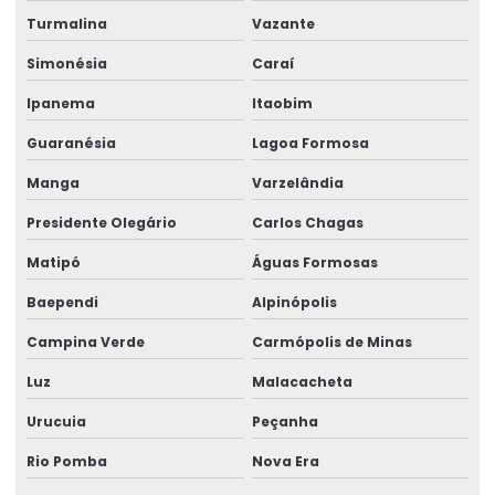
Rótulos Especiais Para Bebidas
Turmalina
Vazante
Rótulos Metalizados Para Embalagens
Simonésia
Caraí
Rótulos Para Alimentos Congelados
Ipanema
Itaobim
Rótulos Para Congelados
Guaranésia
Lagoa Formosa
Rótulos Para Controle De Estoque
Manga
Varzelândia
Rótulos Para Embalagens De Alimentos
Presidente Olegário
Carlos Chagas
Rótulos Para Etiquetagem De Produtos
Matipó
Águas Formosas
Baependi
Alpinópolis
Rótulos Para Garrafas De Bebidas
Campina Verde
Carmópolis de Minas
Rótulos Para Indústria
Luz
Malacacheta
Rótulos Para Produtos
Urucuia
Peçanha
Rótulos Para Setores Alimentícios
Rio Pomba
Nova Era
Rótulos Para Varejo Personalizados