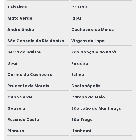
Teixeiras
Cristais
Mato Verde
Iapu
Andrelândia
Cachoeira de Minas
São Gonçalo do Rio Abaixo
Virgem da Lapa
Serra do Salitre
São Gonçalo do Pará
Ubaí
Piraúba
Carmo da Cachoeira
Estiva
Prudente de Morais
Caetanópolis
Cabo Verde
Campo do Meio
Gouveia
São João do Manhuaçu
Resende Costa
São Tiago
Planura
Itanhomi