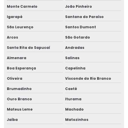
Monte Carmelo
João Pinheiro
Ribbon 110x300 Cera Resina
Igarapé
Santana do Paraíso
Ribbon 110x300 Com Alta Tecnologia
São Lourenço
Santos Dumont
Ribbon 110x450 De Alta Performance
Arcos
São Gotardo
Ribbon 110x450 Para Impressoras Térmicas
Santa Rita do Sapucaí
Andradas
Ribbon 110x74 Alta Resistência
Almenara
Salinas
Ribbon 110x74 Para Impressão
Boa Esperança
Capelinha
Ribbon Cera Para Etiquetas
Oliveira
Visconde do Rio Branco
Ribbon Com Alta Resistência E Durabilidade
Brumadinho
Caeté
Ribbon De Cera
Ouro Branco
Iturama
Ribbon De Impressão
Mateus Leme
Machado
Jaíba
Matozinhos
Ribbon Misto Para Impressão