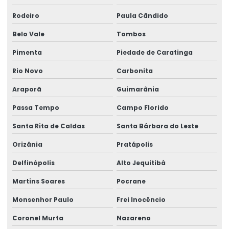
Rodeiro
Paula Cândido
Belo Vale
Tombos
Pimenta
Piedade de Caratinga
Rio Novo
Carbonita
Araporã
Guimarânia
Passa Tempo
Campo Florido
Santa Rita de Caldas
Santa Bárbara do Leste
Orizânia
Pratápolis
Delfinópolis
Alto Jequitibá
Martins Soares
Pocrane
Monsenhor Paulo
Frei Inocêncio
Coronel Murta
Nazareno