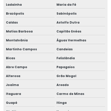
Ladainha
Maria da Fé
Brazópolis
Sabinópolis
Caldas
Astolfo Dutra
Matias Barbosa
Capitão Enéas
Montalvânia
Águas Vermelhas
Martinho Campos
Candeias
Bicas
Felixlândia
Abre Campo
Papagaios
Alterosa
Grão Mogol
Joaíma
Areado
Itaguara
Carmo de Minas
Guapé
Itinga