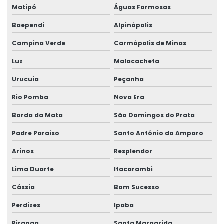
Rótulos Para Etiquetagem De Produtos
Matipó
Águas Formosas
Baependi
Alpinópolis
Rótulos Para Garrafas De Bebidas
Campina Verde
Carmópolis de Minas
Rótulos Para Indústria
Luz
Malacacheta
Rótulos Para Produtos
Urucuia
Peçanha
Rótulos Para Setores Alimentícios
Rio Pomba
Nova Era
Rótulos Para Varejo Personalizados
Borda da Mata
São Domingos do Prata
Rótulos Personalizados
Padre Paraíso
Santo Antônio do Amparo
Rótulos Personalizados Para Negócios
Arinos
Resplendor
Rótulos Termo Adesivos Para Comércio
Lima Duarte
Itacarambi
Rótulos Termo Transferência
Cássia
Bom Sucesso
Perdizes
Ipaba
Piranga
Santa Margarida