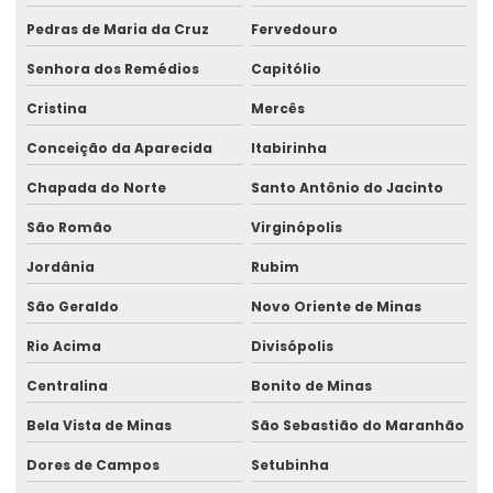
Pedras de Maria da Cruz
Fervedouro
Senhora dos Remédios
Capitólio
Cristina
Mercês
Conceição da Aparecida
Itabirinha
Chapada do Norte
Santo Antônio do Jacinto
São Romão
Virginópolis
Jordânia
Rubim
São Geraldo
Novo Oriente de Minas
Rio Acima
Divisópolis
Centralina
Bonito de Minas
Bela Vista de Minas
São Sebastião do Maranhão
Dores de Campos
Setubinha