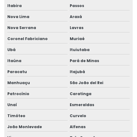
Itabira
Passos
Fornecimento De Ribbon Em Grandes Quantidades
Nova Lima
Araxá
Impressão De Etiquetas Adesivas
Nova Serrana
Lavras
Impressão De Etiquetas Adesivas Personalizadas
Coronel Fabriciano
Muriaé
Impressão De Rótulos Adesivos
Ubá
Ituiutaba
Impressão De Rótulos Adesivos Personalizados
Itaúna
Pará de Minas
Impressão Rápida De Rótulos Personalizados
Paracatu
Itajubá
Impressora De Etiquetas Zebra
Manhuaçu
São João del Rei
Impressora Etiqueta Termica
Patrocínio
Caratinga
Impressora Etiqueta Zebra
Unaí
Esmeraldas
Timóteo
Curvelo
Impressora Termica
João Monlevade
Alfenas
Impressora Térmica De Etiquetas