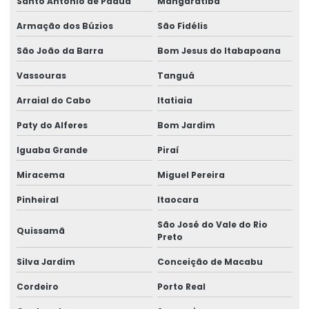
Santo Antônio de Pádua
Mangaratiba
Etiquetas Adesivas Para Roupas E Têxteis
Armação dos Búzios
São Fidélis
Etiquetas Adesivas Personalizadas
São João da Barra
Bom Jesus do Itabapoana
Etiquetas Auto Adesivas Para Vários Segmentos
Vassouras
Tanguá
Etiquetas De Bopp Transparente
Arraial do Cabo
Itatiaia
Etiquetas De Papel Couchê Fosco E Brilho
Paty do Alferes
Bom Jardim
Etiquetas De Preço Para Loja
Iguaba Grande
Piraí
Etiquetas De Qualidade Com Impressão Personalizada
Miracema
Miguel Pereira
Etiquetas Eletrônicas E Impressas
Pinheiral
Itaocara
Etiquetas Em Papel Para Diversos Usos
São José do Vale do Rio
Quissamã
Preto
Etiquetas Para Brindes E Promoções
Silva Jardim
Conceição de Macabu
Etiquetas Para Classificação De Produtos
Cordeiro
Porto Real
Etiquetas Para Comércio