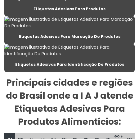
Etiqueta Lacre Personalizada Para Embalagem
Etiquetas Adesivas Para Produtos
Etiqueta Para Alimentos Congelados
Etiqueta Para Balança Com Peso E Preço
Etiquetas Adesivas Para Marcação De Produtos
Etiqueta Para Congelados Em Supermercados
Etiqueta Para Congelados No Varejo
Etiquetas Adesivas Para Identificação De Produtos
Etiqueta Para Gondolas De Supermercado
Principais cidades e regiões
Etiqueta Para Produtos Congelados
do Brasil onde a I A J atende
Etiqueta Para Roupas Personalizadas
Etiqueta Promocional Para Balcão De Vendas
Etiquetas Adesivas Para
Etiqueta Reutilizável Para Varejo
Produtos Alimentícios:
Etiqueta Termica
GO e
RJ
MG
ES
SP
PR
SC
RS
PE
BA
CE
AM