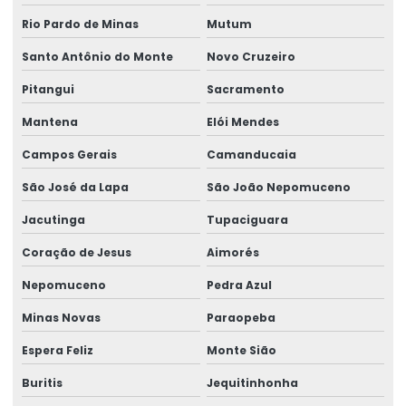
Rio Pardo de Minas
Mutum
Rótulos Adesivos
Santo Antônio do Monte
Novo Cruzeiro
Rótulos Adesivos Com Acabamento Fosco
Pitangui
Sacramento
Rótulos Adesivos Com Alta Resistência
Mantena
Elói Mendes
Rótulos Adesivos Com Cola Removível
Campos Gerais
Camanducaia
Rótulos Adesivos Com Proteção Uv
São José da Lapa
São João Nepomuceno
Rótulos Adesivos Couchê Brilho
Jacutinga
Tupaciguara
Rótulos Adesivos De Segurança
Coração de Jesus
Aimorés
Rótulos Adesivos De Segurança Alimentar
Nepomuceno
Pedra Azul
Rótulos Adesivos Em Bopp
Minas Novas
Paraopeba
Rótulos Adesivos Em Bopp Transparente
Espera Feliz
Monte Sião
Rótulos Adesivos Em Diferentes Formatos
Buritis
Jequitinhonha