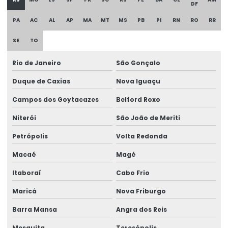
Etiqueta Térmica Para Embalagens De Alimentos
DF
PA
AC
AL
AP
MA
MT
MS
PB
PI
RN
RO
RR
Etiqueta Térmica Para Impressão
SE
TO
Etiqueta Termica Para Impressora
Etiqueta Térmica Para Impressora Térmica
Rio de Janeiro
São Gonçalo
Duque de Caxias
Nova Iguaçu
Etiqueta Termo Transfer Para Impressoras
Campos dos Goytacazes
Belford Roxo
Etiquetas Adesivas
Niterói
São João de Meriti
Etiquetas Adesivas Com Acabamento Especializado
Petrópolis
Volta Redonda
Etiquetas Adesivas Couchê
Macaé
Magé
Etiquetas Adesivas Couchê Fosco
Itaboraí
Cabo Frio
Etiquetas Adesivas De Alta Resolução
Maricá
Nova Friburgo
Etiquetas Adesivas De Impressão Digital
Barra Mansa
Angra dos Reis
Etiquetas Adesivas De Papel E Plástico
Mesquita
Teresópolis