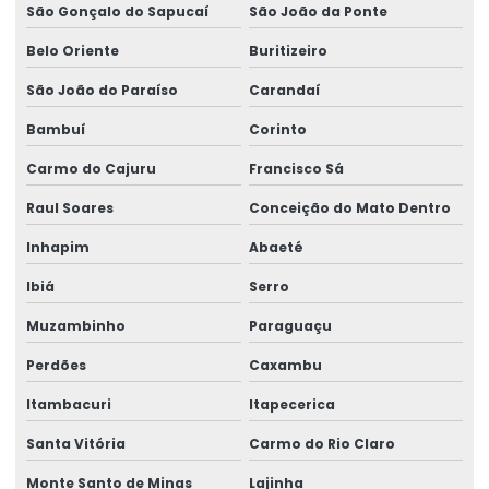
São Gonçalo do Sapucaí
São João da Ponte
Rótulos Adesivos Em Diferentes Medidas
Belo Oriente
Buritizeiro
Rótulos Adesivos Metalizados
São João do Paraíso
Carandaí
Rótulos Adesivos Para Alimentos
Bambuí
Corinto
Rótulos Adesivos Para Cosméticos
Carmo do Cajuru
Francisco Sá
Rótulos Adesivos Para Empresas De Alimentos
Raul Soares
Conceição do Mato Dentro
Rótulos Adesivos Para Eventos E Festas
Inhapim
Abaeté
Rótulos Adesivos Para Identificação De Produtos
Ibiá
Serro
Rótulos Adesivos Para Indústria Alimentícia
Muzambinho
Paraguaçu
Rótulos Adesivos Para Produtos De Limpeza
Perdões
Caxambu
Rótulos Adesivos Personalizados
Itambacuri
Itapecerica
Rótulos Adesivos Transparentes Para Produtos
Santa Vitória
Carmo do Rio Claro
Rótulos Com Acabamento Fosco
Monte Santo de Minas
Lajinha