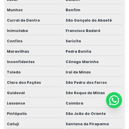
Munhoz
Bonfim
Curral de Dentro
São Gonçalo do Abaeté
Inimutaba
Francisco Badaró
Confins
Sericita
Maravilhas
Pedra Bonita
Inconfidentes
Cônego Marinho
Toledo
Iraí de Minas
Claro dos Poções
São Pedro dos Ferros
Guidoval
São Roque de Minas
Lassance
Coimbra
Pintópolis
São João do Oriente
Catuji
Santana de Pirapama