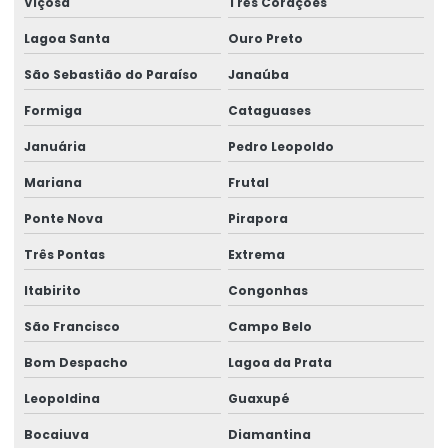
Viçosa
Três Corações
Impressora Térmica Etiqueta
Lagoa Santa
Ouro Preto
Impressora Termica Zebra
São Sebastião do Paraíso
Janaúba
Impressora Zebra
Formiga
Cataguases
Impressora Zebra Etiqueta
Januária
Pedro Leopoldo
Mini Impressora Termica
Mariana
Frutal
Onde Comprar Etiqueta Termica Para Impressão
Ponte Nova
Pirapora
Onde Comprar Etiqueta Térmica Para Logística
Três Pontas
Extrema
Produção De Etiquetas Adesivas Personalizadas
Itabirito
Congonhas
Produção De Etiquetas Em Várias Gramaturas
São Francisco
Campo Belo
Produção De Rótulos Adesivos Personalizados
Bom Despacho
Lagoa da Prata
Leopoldina
Guaxupé
Produção Em Cartelas De Etiquetas Adesivas
Bocaiuva
Diamantina
Ribbon