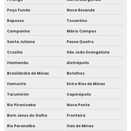
Poço Fundo
Nova Resende
Raposos
Tocantins
Campanha
Mário Campos
Santa Juliana
Passa Quatro
Cruzília
São João Evangelista
Itanhandu
Alvinópolis
Brasilândia de Minas
Botelhos
Itamonte
Entre Rios de Minas
Tarumirim
Capinópolis
Rio Piracicaba
Nova Ponte
Bom Jesus do Galho
Fronteira
Rio Paranaíba
Itaú de Minas