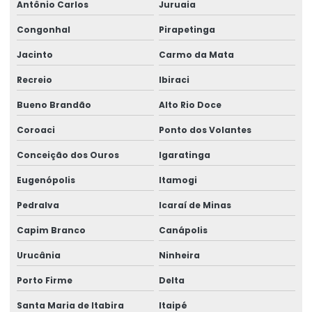
Antônio Carlos
Juruaia
Congonhal
Pirapetinga
Jacinto
Carmo da Mata
Recreio
Ibiraci
Bueno Brandão
Alto Rio Doce
Coroaci
Ponto dos Volantes
Conceição dos Ouros
Igaratinga
Eugenópolis
Itamogi
Pedralva
Icaraí de Minas
Capim Branco
Canápolis
Urucânia
Ninheira
Porto Firme
Delta
Santa Maria de Itabira
Itaipé