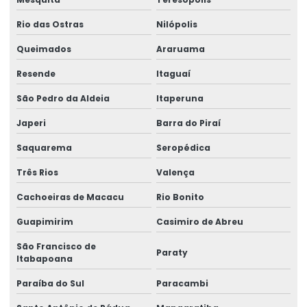
Etiquetas Adesivas Em Bopp
Rio das Ostras
Nilópolis
Etiquetas Adesivas Em Diferentes Materiais
Queimados
Araruama
Etiquetas Adesivas Em Diferentes Medidas
Resende
Itaguaí
Etiquetas Adesivas Metalizadas Para Produtos
São Pedro da Aldeia
Itaperuna
Japeri
Barra do Piraí
Etiquetas Adesivas Metalizadas Personalizadas
Saquarema
Seropédica
Etiquetas Adesivas Para Embalagens Comerciais
Três Rios
Valença
Etiquetas Adesivas Para Festas E Eventos
Cachoeiras de Macacu
Rio Bonito
Etiquetas Adesivas Para Identificação De Produtos
Guapimirim
Casimiro de Abreu
Etiquetas Adesivas Para Marcação De Produtos
São Francisco de
Paraty
Etiquetas Adesivas Para Produtos
Itabapoana
Paraíba do Sul
Paracambi
Etiquetas Adesivas Para Produtos Alimentícios