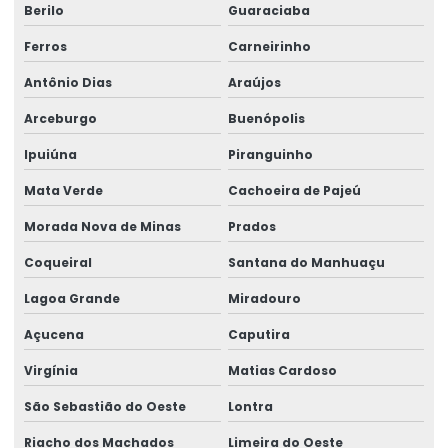
Berilo
Guaraciaba
Ferros
Carneirinho
Antônio Dias
Araújos
Arceburgo
Buenópolis
Ipuiúna
Piranguinho
Mata Verde
Cachoeira de Pajeú
Morada Nova de Minas
Prados
Coqueiral
Santana do Manhuaçu
Lagoa Grande
Miradouro
Açucena
Caputira
Virgínia
Matias Cardoso
São Sebastião do Oeste
Lontra
Riacho dos Machados
Limeira do Oeste