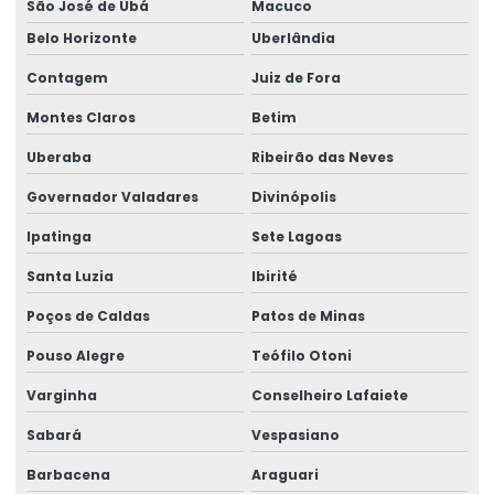
São José de Ubá
Macuco
Fabricação De Etiquetas Adesivas Personalizadas
Belo Horizonte
Uberlândia
Fabricação De Etiquetas De Bopp Metalizado
Contagem
Juiz de Fora
Fabricante De Etiquetas Para Loja
Montes Claros
Betim
Fabricante De Rótulos Adesivos Personalizados
Uberaba
Ribeirão das Neves
Fabricante De Rótulos Personalizados
Governador Valadares
Divinópolis
Fornecedor De Etiqueta Balança Para Comércio
Ipatinga
Sete Lagoas
Fornecedor De Etiquetas Para Balança Comercial
Santa Luzia
Ibirité
Fornecedor De Etiquetas Para Indústria
Poços de Caldas
Patos de Minas
Fornecedor De Etiquetas Térmicas
Pouso Alegre
Teófilo Otoni
Varginha
Conselheiro Lafaiete
Fornecedor De Rótulos Adesivos Em São Paulo
Sabará
Vespasiano
Fornecedor De Rótulos Para Indústria
Barbacena
Araguari
Fornecedores De Etiquetas Térmicas Personalizadas