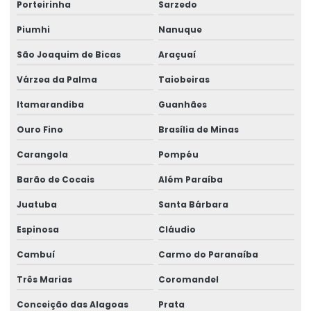
Porteirinha
Sarzedo
Ribbon Para Impressão De Código De Barras
Piumhi
Nanuque
Ribbon Resina Alta Performance
São Joaquim de Bicas
Araçuaí
Ribbons Tag Gondolas
Várzea da Palma
Taiobeiras
Rótulo Adesivo Para Congelados
Itamarandiba
Guanhães
Rótulo Balança Impressora
Ouro Fino
Brasília de Minas
Rótulo De Preço Personalizado Para Comércio
Carangola
Pompéu
Rótulo Lacre Personalizado Para Produtos
Barão de Cocais
Além Paraíba
Rótulo Para Balcão De Vendas
Juatuba
Santa Bárbara
Rótulo Para Produtos Congelados Em Lojas
Espinosa
Cláudio
Rótulo Térmico Para Embalagens
Cambuí
Carmo do Paranaíba
Rótulo Termo Sensível
Três Marias
Coromandel
Conceição das Alagoas
Prata
Rótulo Termo Transferência Para Impressão