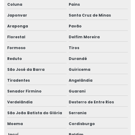
Coluna
Pains
Japonvar
Santa Cruz de Minas
Araponga
Pavão
Florestal
Delfim Moreira
Formoso
Tiros
Reduto
Durandé
São José da Barra
Guiricema
Tiradentes
Angelândia
Senador Firmino
Guarani
Verdelândia
Desterro de Entre Rios
São João Batista do Glória
Serrania
Moema
Cordisburgo
Jacuí
Baldim