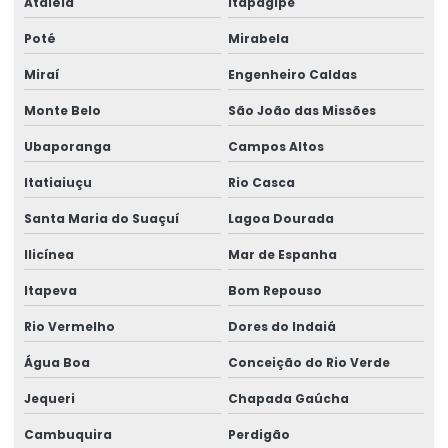
Ataléia
Itapagipe
Poté
Mirabela
Miraí
Engenheiro Caldas
Monte Belo
São João das Missões
Ubaporanga
Campos Altos
Itatiaiuçu
Rio Casca
Santa Maria do Suaçuí
Lagoa Dourada
Ilicínea
Mar de Espanha
Itapeva
Bom Repouso
Rio Vermelho
Dores do Indaiá
Água Boa
Conceição do Rio Verde
Jequeri
Chapada Gaúcha
Cambuquira
Perdigão