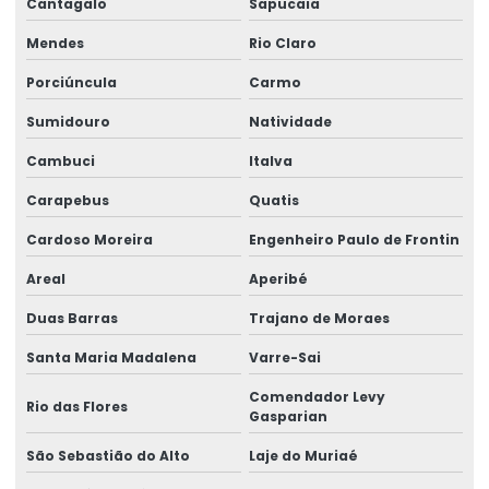
Cantagalo
Sapucaia
Etiquetas Para Embalagens De Produtos
Mendes
Rio Claro
Etiquetas Para Embalagens E Produtos
Porciúncula
Carmo
Etiquetas Para Marcação De Preços
Sumidouro
Natividade
Etiquetas Para Produtos Alimentícios
Cambuci
Italva
Etiquetas Para Produtos Artesanais E Industriais
Carapebus
Quatis
Cardoso Moreira
Engenheiro Paulo de Frontin
Etiquetas Para Produtos Farmacêuticos E Cosméticos
Areal
Aperibé
Etiquetas Para Roupas Com Código De Barras
Duas Barras
Trajano de Moraes
Etiquetas Para Uso Comercial E Industrial
Santa Maria Madalena
Varre-Sai
Etiquetas Personalizadas Para Vendas Online
Comendador Levy
Rio das Flores
Etiquetas Proporcionais A Preços Acessíveis
Gasparian
Etiquetas Resistentes À Água E Óleo
São Sebastião do Alto
Laje do Muriaé