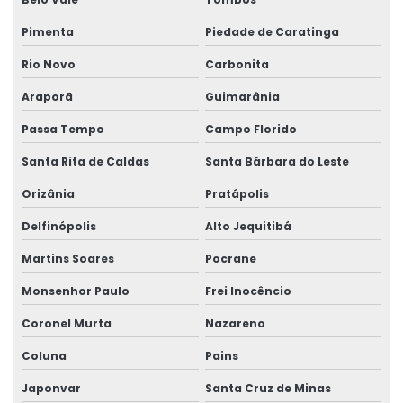
Pimenta
Piedade de Caratinga
Rio Novo
Carbonita
Araporã
Guimarânia
Passa Tempo
Campo Florido
Santa Rita de Caldas
Santa Bárbara do Leste
Orizânia
Pratápolis
Delfinópolis
Alto Jequitibá
Martins Soares
Pocrane
Monsenhor Paulo
Frei Inocêncio
Coronel Murta
Nazareno
Coluna
Pains
Japonvar
Santa Cruz de Minas