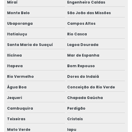
Miraí
Engenheiro Caldas
Monte Belo
São João das Missões
Ubaporanga
Campos Altos
Itatiaiuçu
Rio Casca
Santa Maria do Suaçuí
Lagoa Dourada
Ilicínea
Mar de Espanha
Itapeva
Bom Repouso
Rio Vermelho
Dores do Indaiá
Água Boa
Conceição do Rio Verde
Jequeri
Chapada Gaúcha
Cambuquira
Perdigão
Teixeiras
Cristais
Mato Verde
Iapu