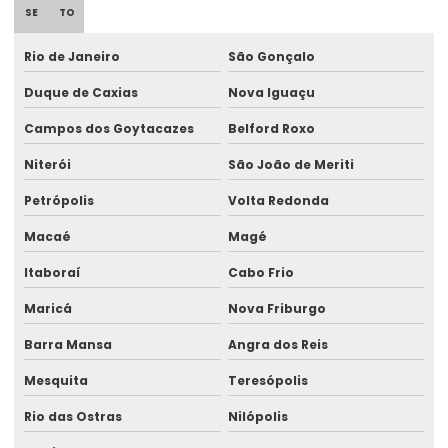
SE
TO
Etiqueta Térmica Para Impressora Térmica
Etiqueta Termo Transfer Para Impressoras
Rio de Janeiro
São Gonçalo
Etiquetas Adesivas
Duque de Caxias
Nova Iguaçu
Campos dos Goytacazes
Belford Roxo
Etiquetas Adesivas Com Acabamento Especializado
Niterói
São João de Meriti
Etiquetas Adesivas Couchê
Petrópolis
Volta Redonda
Etiquetas Adesivas Couchê Fosco
Macaé
Magé
Etiquetas Adesivas De Alta Resolução
Itaboraí
Cabo Frio
Etiquetas Adesivas De Impressão Digital
Maricá
Nova Friburgo
Etiquetas Adesivas De Papel E Plástico
Barra Mansa
Angra dos Reis
Etiquetas Adesivas Em Bopp
Mesquita
Teresópolis
Etiquetas Adesivas Em Diferentes Materiais
Rio das Ostras
Nilópolis
Etiquetas Adesivas Em Diferentes Medidas