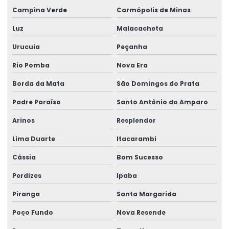
Campina Verde
Carmópolis de Minas
Rótulos Para Produtos
Luz
Malacacheta
Rótulos Para Setores Alimentícios
Urucuia
Peçanha
Rótulos Para Varejo Personalizados
Rio Pomba
Nova Era
Rótulos Personalizados
Borda da Mata
São Domingos do Prata
Rótulos Personalizados Para Negócios
Padre Paraíso
Santo Antônio do Amparo
Rótulos Termo Adesivos Para Comércio
Arinos
Resplendor
Rótulos Termo Transferência
Lima Duarte
Itacarambi
Cássia
Bom Sucesso
Perdizes
Ipaba
Piranga
Santa Margarida
Poço Fundo
Nova Resende