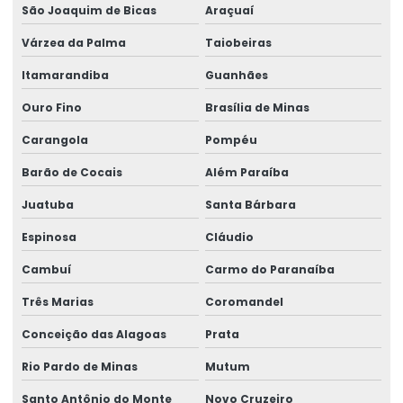
São Joaquim de Bicas
Araçuaí
Rótulo Adesivo Para Congelados
Várzea da Palma
Taiobeiras
Rótulo Balança Impressora
Itamarandiba
Guanhães
Rótulo De Preço Personalizado Para Comércio
Ouro Fino
Brasília de Minas
Rótulo Lacre Personalizado Para Produtos
Carangola
Pompéu
Rótulo Para Balcão De Vendas
Barão de Cocais
Além Paraíba
Rótulo Para Produtos Congelados Em Lojas
Juatuba
Santa Bárbara
Rótulo Térmico Para Embalagens
Espinosa
Cláudio
Rótulo Termo Sensível
Cambuí
Carmo do Paranaíba
Rótulo Termo Transferência Para Impressão
Três Marias
Coromandel
Rótulos Adesivos
Conceição das Alagoas
Prata
Rio Pardo de Minas
Mutum
Rótulos Adesivos Com Acabamento Fosco
Santo Antônio do Monte
Novo Cruzeiro
Rótulos Adesivos Com Alta Resistência