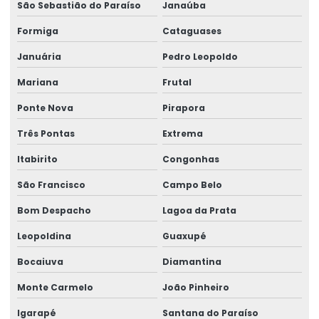
São Sebastião do Paraíso
Janaúba
Impressora Zebra Etiqueta
Formiga
Cataguases
Mini Impressora Termica
Januária
Pedro Leopoldo
Onde Comprar Etiqueta Termica Para Impressão
Mariana
Frutal
Onde Comprar Etiqueta Térmica Para Logística
Ponte Nova
Pirapora
Produção De Etiquetas Adesivas Personalizadas
Três Pontas
Extrema
Produção De Etiquetas Em Várias Gramaturas
Itabirito
Congonhas
Produção De Rótulos Adesivos Personalizados
São Francisco
Campo Belo
Produção Em Cartelas De Etiquetas Adesivas
Bom Despacho
Lagoa da Prata
Ribbon
Leopoldina
Guaxupé
Bocaiuva
Diamantina
Ribbon 110x300 Cera Resina
Monte Carmelo
João Pinheiro
Ribbon 110x300 Com Alta Tecnologia
Igarapé
Santana do Paraíso
Ribbon 110x450 De Alta Performance