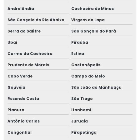
Andrelândia
Cachoeira de Minas
São Gonçalo do Rio Abaixo
Virgem da Lapa
Serra do Salitre
São Gonçalo do Pará
Ubaí
Piraúba
Carmo da Cachoeira
Estiva
Prudente de Morais
Caetanópolis
Cabo Verde
Campo do Meio
Gouveia
São João do Manhuaçu
Resende Costa
São Tiago
Planura
Itanhomi
Antônio Carlos
Juruaia
Congonhal
Pirapetinga