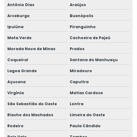
Antônio Dias
Araújos
Arceburgo
Buenópolis
Ipuiúna
Piranguinho
Mata Verde
Cachoeira de Pajeú
Morada Nova de Minas
Prados
Coqueiral
Santana do Manhuaçu
Lagoa Grande
Miradouro
Açucena
Caputira
Virgínia
Matias Cardoso
São Sebastião do Oeste
Lontra
Riacho dos Machados
Limeira do Oeste
Rodeiro
Paula Cândido
Belo Vale
Tombos