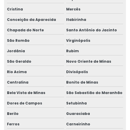
Cristina
Mercês
Conceição da Aparecida
Itabirinha
Chapada do Norte
Santo Antônio do Jacinto
São Romão
Virginópolis
Jordânia
Rubim
São Geraldo
Novo Oriente de Minas
Rio Acima
Divisópolis
Centralina
Bonito de Minas
Bela Vista de Minas
São Sebastião do Maranhão
Dores de Campos
Setubinha
Berilo
Guaraciaba
Ferros
Carneirinho