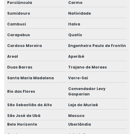
Porciúncula
Carmo
Etiquetas Para Produtos Alimentícios
Sumidouro
Natividade
Etiquetas Para Produtos Artesanais E Industriais
Cambuci
Italva
Etiquetas Para Produtos Farmacêuticos E Cosméticos
Carapebus
Quatis
Etiquetas Para Roupas Com Código De Barras
Cardoso Moreira
Engenheiro Paulo de Frontin
Areal
Aperibé
Etiquetas Para Uso Comercial E Industrial
Duas Barras
Trajano de Moraes
Etiquetas Personalizadas Para Vendas Online
Santa Maria Madalena
Varre-Sai
Etiquetas Proporcionais A Preços Acessíveis
Comendador Levy
Rio das Flores
Etiquetas Resistentes À Água E Óleo
Gasparian
Fabricação De Etiquetas Adesivas Personalizadas
São Sebastião do Alto
Laje do Muriaé
Fabricação De Etiquetas De Bopp Metalizado
São José de Ubá
Macuco
Belo Horizonte
Uberlândia
Fabricante De Etiquetas Para Loja