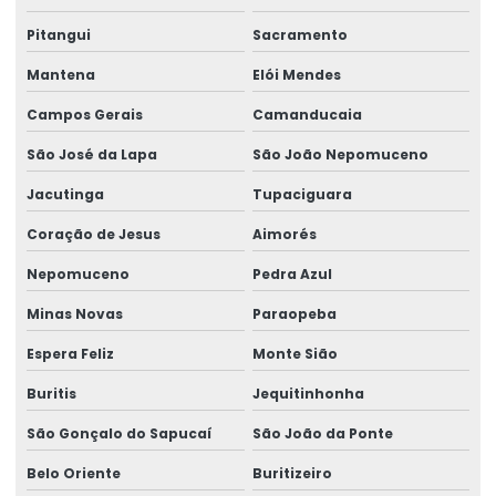
Pitangui
Sacramento
Rótulos Adesivos Com Cola Removível
Mantena
Elói Mendes
Rótulos Adesivos Com Proteção Uv
Campos Gerais
Camanducaia
Rótulos Adesivos Couchê Brilho
São José da Lapa
São João Nepomuceno
Rótulos Adesivos De Segurança
Jacutinga
Tupaciguara
Rótulos Adesivos De Segurança Alimentar
Coração de Jesus
Aimorés
Rótulos Adesivos Em Bopp
Nepomuceno
Pedra Azul
Rótulos Adesivos Em Bopp Transparente
Minas Novas
Paraopeba
Rótulos Adesivos Em Diferentes Formatos
Espera Feliz
Monte Sião
Rótulos Adesivos Em Diferentes Medidas
Buritis
Jequitinhonha
Rótulos Adesivos Metalizados
São Gonçalo do Sapucaí
São João da Ponte
Belo Oriente
Buritizeiro
Rótulos Adesivos Para Alimentos