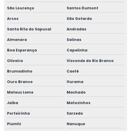
São Lourenço
Santos Dumont
Ribbon 110x450 Para Impressoras Térmicas
Arcos
São Gotardo
Ribbon 110x74 Alta Resistência
Santa Rita do Sapucaí
Andradas
Ribbon 110x74 Para Impressão
Almenara
Salinas
Ribbon Cera Para Etiquetas
Boa Esperança
Capelinha
Ribbon Com Alta Resistência E Durabilidade
Oliveira
Visconde do Rio Branco
Ribbon De Cera
Brumadinho
Caeté
Ribbon De Impressão
Ouro Branco
Iturama
Ribbon Misto Para Impressão
Mateus Leme
Machado
Ribbon Para Impressão De Código De Barras
Jaíba
Matozinhos
Porteirinha
Sarzedo
Ribbon Resina Alta Performance
Piumhi
Nanuque
Ribbons Tag Gondolas