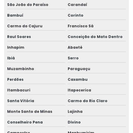
São João do Paraíso
Carandaí
Rótulos Adesivos Para Cosméticos
Bambuí
Corinto
Rótulos Adesivos Para Empresas De Alimentos
Carmo do Cajuru
Francisco Sá
Rótulos Adesivos Para Eventos E Festas
Raul Soares
Conceição do Mato Dentro
Rótulos Adesivos Para Identificação De Produtos
Inhapim
Abaeté
Rótulos Adesivos Para Indústria Alimentícia
Ibiá
Serro
Rótulos Adesivos Para Produtos De Limpeza
Muzambinho
Paraguaçu
Rótulos Adesivos Personalizados
Perdões
Caxambu
Rótulos Adesivos Transparentes Para Produtos
Itambacuri
Itapecerica
Rótulos Com Acabamento Fosco
Santa Vitória
Carmo do Rio Claro
Rótulos De Balança Personalizados
Monte Santo de Minas
Lajinha
Rótulos De Gondola Para Loja
Conselheiro Pena
Divino
Campestre
Manhumirim