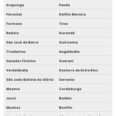
Araponga
Pavão
Florestal
Delfim Moreira
Formoso
Tiros
Reduto
Durandé
São José da Barra
Guiricema
Tiradentes
Angelândia
Senador Firmino
Guarani
Verdelândia
Desterro de Entre Rios
São João Batista do Glória
Serrania
Moema
Cordisburgo
Jacuí
Baldim
Munhoz
Bonfim