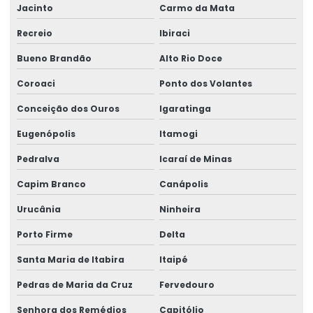
Jacinto
Carmo da Mata
Recreio
Ibiraci
Bueno Brandão
Alto Rio Doce
Coroaci
Ponto dos Volantes
Conceição dos Ouros
Igaratinga
Eugenópolis
Itamogi
Pedralva
Icaraí de Minas
Capim Branco
Canápolis
Urucânia
Ninheira
Porto Firme
Delta
Santa Maria de Itabira
Itaipé
Pedras de Maria da Cruz
Fervedouro
Senhora dos Remédios
Capitólio