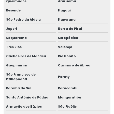
Queimados
Araruama
Etiquetas Adesivas Metalizadas Para Produtos
Resende
Itaguaí
Etiquetas Adesivas Metalizadas Personalizadas
São Pedro da Aldeia
Itaperuna
Etiquetas Adesivas Para Embalagens Comerciais
Japeri
Barra do Piraí
Saquarema
Seropédica
Etiquetas Adesivas Para Festas E Eventos
Três Rios
Valença
Etiquetas Adesivas Para Identificação De Produtos
Cachoeiras de Macacu
Rio Bonito
Etiquetas Adesivas Para Marcação De Produtos
Guapimirim
Casimiro de Abreu
Etiquetas Adesivas Para Produtos
São Francisco de
Paraty
Etiquetas Adesivas Para Produtos Alimentícios
Itabapoana
Etiquetas Adesivas Para Roupas E Têxteis
Paraíba do Sul
Paracambi
Santo Antônio de Pádua
Mangaratiba
Etiquetas Adesivas Personalizadas
Armação dos Búzios
São Fidélis
Etiquetas Auto Adesivas Para Vários Segmentos