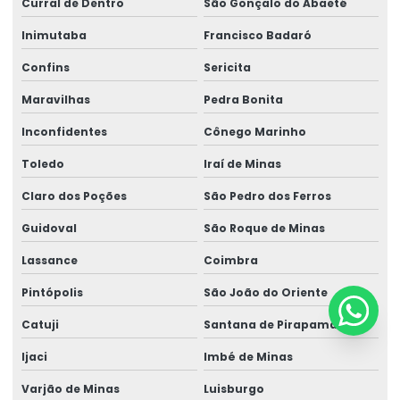
Curral de Dentro
São Gonçalo do Abaeté
Inimutaba
Francisco Badaró
Confins
Sericita
Maravilhas
Pedra Bonita
Inconfidentes
Cônego Marinho
Toledo
Iraí de Minas
Claro dos Poções
São Pedro dos Ferros
Guidoval
São Roque de Minas
Lassance
Coimbra
Pintópolis
São João do Oriente
Catuji
Santana de Pirapama
Ijaci
Imbé de Minas
Varjão de Minas
Luisburgo