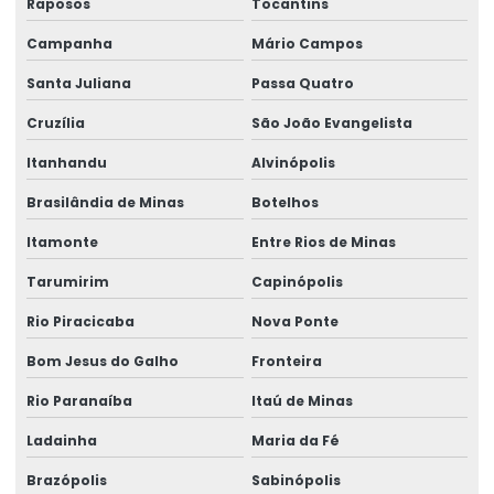
Raposos
Tocantins
Campanha
Mário Campos
Santa Juliana
Passa Quatro
Cruzília
São João Evangelista
Itanhandu
Alvinópolis
Brasilândia de Minas
Botelhos
Itamonte
Entre Rios de Minas
Tarumirim
Capinópolis
Rio Piracicaba
Nova Ponte
Bom Jesus do Galho
Fronteira
Rio Paranaíba
Itaú de Minas
Ladainha
Maria da Fé
Brazópolis
Sabinópolis