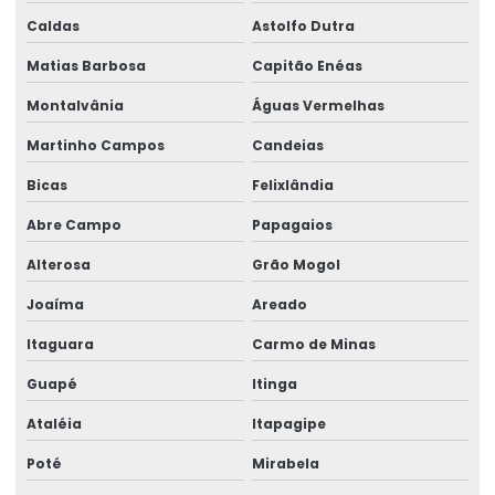
Caldas
Astolfo Dutra
Matias Barbosa
Capitão Enéas
Montalvânia
Águas Vermelhas
Martinho Campos
Candeias
Bicas
Felixlândia
Abre Campo
Papagaios
Alterosa
Grão Mogol
Joaíma
Areado
Itaguara
Carmo de Minas
Guapé
Itinga
Ataléia
Itapagipe
Poté
Mirabela