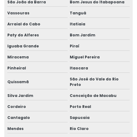
São João da Barra
Bom Jesus do Itabapoana
Etiquetas De Bopp Transparente
Vassouras
Tanguá
Etiquetas De Papel Couchê Fosco E Brilho
Arraial do Cabo
Itatiaia
Etiquetas De Preço Para Loja
Paty do Alferes
Bom Jardim
Etiquetas De Qualidade Com Impressão Personalizada
Iguaba Grande
Piraí
Etiquetas Eletrônicas E Impressas
Miracema
Miguel Pereira
Etiquetas Em Papel Para Diversos Usos
Pinheiral
Itaocara
Etiquetas Para Brindes E Promoções
São José do Vale do Rio
Quissamã
Preto
Etiquetas Para Classificação De Produtos
Silva Jardim
Conceição de Macabu
Etiquetas Para Comércio
Cordeiro
Porto Real
Etiquetas Para Embalagens De Produtos
Cantagalo
Sapucaia
Etiquetas Para Embalagens E Produtos
Mendes
Rio Claro
Etiquetas Para Marcação De Preços