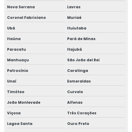
Nova Serrana
Lavras
Impressão De Rótulos Adesivos
Coronel Fabriciano
Muriaé
Impressão De Rótulos Adesivos Personalizados
Ubá
Ituiutaba
Impressão Rápida De Rótulos Personalizados
Itaúna
Pará de Minas
Impressora De Etiquetas Zebra
Paracatu
Itajubá
Impressora Etiqueta Termica
Manhuaçu
São João del Rei
Impressora Etiqueta Zebra
Patrocínio
Caratinga
Impressora Termica
Unaí
Esmeraldas
Impressora Térmica De Etiquetas
Timóteo
Curvelo
João Monlevade
Alfenas
Impressora Térmica Etiqueta
Viçosa
Três Corações
Impressora Termica Zebra
Lagoa Santa
Ouro Preto
Impressora Zebra