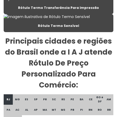
Rótulo Termo Transferência Para Impressão
Etiqueta Para Congelados Em Supermercados
Etiqueta Para Congelados No Varejo
Rótulo Termo Sensível
Etiqueta Para Gondolas De Supermercado
Principais cidades e regiões
Etiqueta Para Produtos Congelados
do Brasil onde a I A J atende
Etiqueta Para Roupas Personalizadas
Etiqueta Promocional Para Balcão De Vendas
Rótulo De Preço
Etiqueta Reutilizável Para Varejo
Personalizado Para
Etiqueta Termica
Comércio:
Etiqueta Térmica Para Embalagens De Alimentos
GO e
RJ
MG
ES
SP
PR
SC
RS
PE
BA
CE
AM
Etiqueta Térmica Para Impressão
DF
PA
AC
AL
AP
MA
MT
MS
PB
PI
RN
RO
RR
Etiqueta Termica Para Impressora