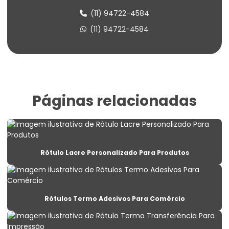
Etiqueta Balança Para Peso
(11) 94722-4584
Etiqueta Congelado Para Alimentos
(11) 94722-4584
Etiqueta De Balança Para Comércio
Etiqueta De Identificação Para Estoque
Etiqueta De Lacre Com Personalização
Páginas relacionadas
Etiqueta De Lacre Para Produtos
Etiqueta De Lacre Personalizada Para Embalagens
Etiqueta De Preço Personalizada Para Lojas
Rótulo Lacre Personalizado Para Produtos
Etiqueta Lacre Para Produtos
Etiqueta Lacre Personalizada Para Embalagem
Rótulos Termo Adesivos Para Comércio
Etiqueta Para Alimentos Congelados
Etiqueta Para Balança Com Peso E Preço